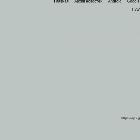
Главная
|
Архив новостей
|
Android
|
Google
Пуб
Все пра
Основными материалами сайта являются
архивные ко
https://ajax.