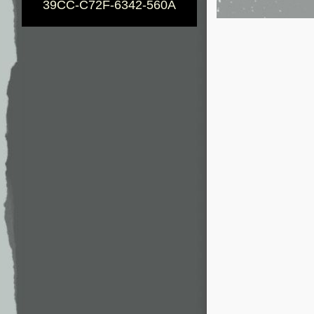
39CC-C72F-6342-560A