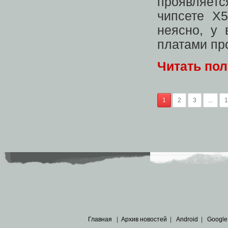
проявляет
чипсете X
неясно, у 
платами пр
Читать по
1
2
3
...
1
Главная
|
Архив новостей
|
Android
|
Google