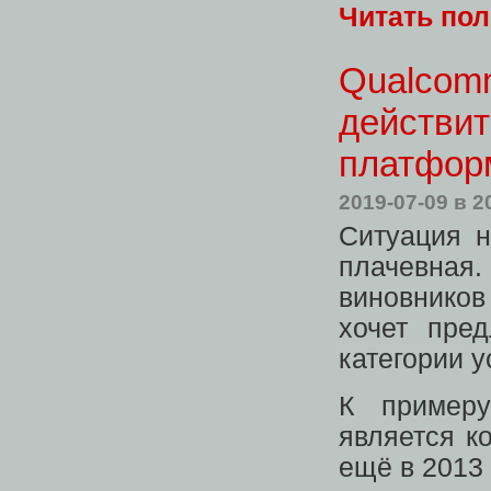
Читать по
Qualcomm
действи
платфор
2019-07-09
в 2
Ситуация н
плачевна
виновников
хочет пре
категории у
К примеру
является к
ещё в 2013 