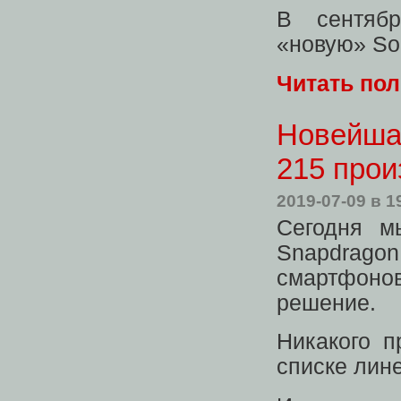
В сентяб
«новую» S
Читать по
Новейша
215 прои
2019-07-09
в 1
Сегодня 
Snapdrago
смартфонов
решение.
Никакого п
списке лин