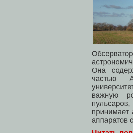
Обсервато
астрономич
Она содер
частью А
университ
важную ро
пульсаров
принимает 
аппаратов 
Читать по