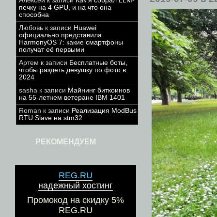
Алексей
к записи
Как я собрал LLM-
печку на 4 GPU, и на что она
способна
Любовь
к записи
Huawei
официально представила
HarmonyOS 7: какие смартфоны
получат её первыми
Артем
к записи
Бесплатные боты,
чтобы раздеть девушку по фото в
2024
sasha
к записи
Майнинг биткоинов
на 55-летнем ветеране IBM 1401
Roman
к записи
Реализация ModBus
RTU Slave на stm32
РЕКОМЕНДУЕМ
REG.RU
надежный хостинг
Промокод на скидку 5%
REG.RU