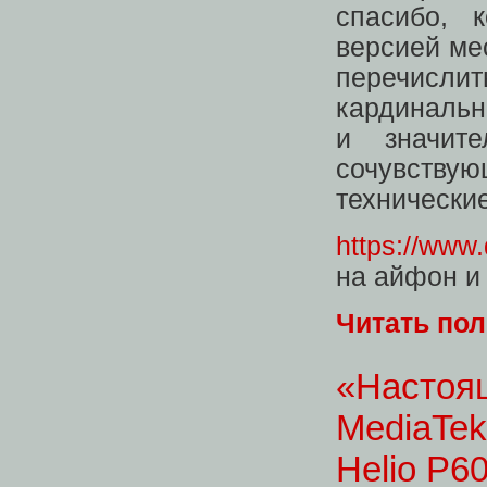
спасибо, 
версией ме
перечислит
кардинальн
и значит
сочувствую
технически
https://www
на айфон и
Читать по
«Настоя
MediaTek
Helio P6