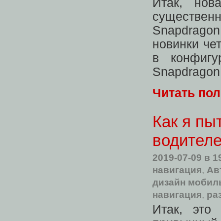
Итак, нов
существен
Snapdragon
новинки чет
в конфиг
Snapdragon
Читать по
Как я пы
водителе
2019-07-09
в 1
навигация
,
Ав
дизайн мобил
навигация
,
ра
Итак, это