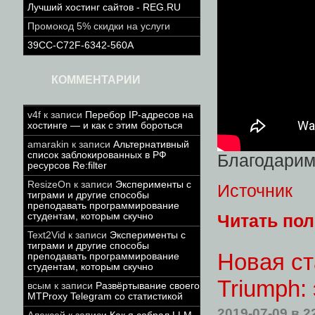
Лучший хостинг сайтов - REG.RU
Промокод 5% скидки на услуги
39CC-C72F-6342-560A
КОММЕНТАРИИ
v4f
к записи
Перебор IP-адресов на
хостинге — и как с этим бороться
amarakin
к записи
Альтернативный
список заблокированных в РФ
Благодарим
ресурсов Re:filter
ResizeOn
к записи
Эксперименты с
Источник
тиграми и другие способы
преподавать программирование
студентам, которым скучно
Читать по
Text2Vid
к записи
Эксперименты с
тиграми и другие способы
Новая ст
преподавать программирование
студентам, которым скучно
Triumph:
всым
к записи
Развёртывание своего
MTProxy Telegram со статистикой
2019-07-09
в 2