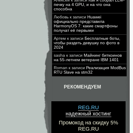
Алексей
к записи
Как я собрал LLM-
печку на 4 GPU, и на что она
способна
Любовь
к записи
Huawei
официально представила
HarmonyOS 7: какие смартфоны
получат её первыми
Артем
к записи
Бесплатные боты,
чтобы раздеть девушку по фото в
2024
sasha
к записи
Майнинг биткоинов
на 55-летнем ветеране IBM 1401
Roman
к записи
Реализация ModBus
RTU Slave на stm32
РЕКОМЕНДУЕМ
REG.RU
надежный хостинг
Промокод на скидку 5%
REG.RU