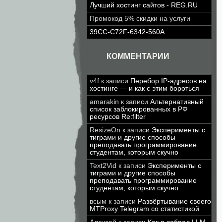
Лучший хостинг сайтов - REG.RU
Промокод 5% скидки на услуги
39CC-C72F-6342-560A
КОММЕНТАРИИ
v4f
к записи
Перебор IP-адресов на
хостинге — и как с этим бороться
amarakin
к записи
Альтернативный
список заблокированных в РФ
ресурсов Re:filter
ResizeOn
к записи
Эксперименты с
тиграми и другие способы
преподавать программирование
студентам, которым скучно
Text2Vid
к записи
Эксперименты с
тиграми и другие способы
преподавать программирование
студентам, которым скучно
всым
к записи
Развёртывание своего
MTProxy Telegram со статистикой