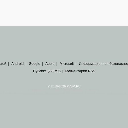
стей
|
Android
|
Google
|
Apple
|
Microsoft
|
Информационная безопасно
Публикации RSS
|
Комментарии RSS
© 2010-2026 PVSM.RU
Все права на материалы принадлежат их авторам.
сайта являются
архивные копии материалов
по ИТ тематике Рунета, взятые
из открытых и 