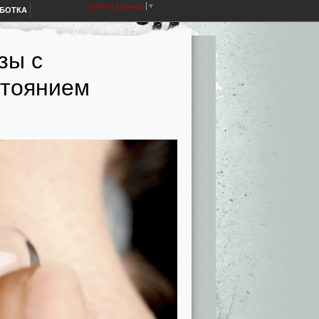
Select Language
▼
АБОТКА
зы с
стоянием