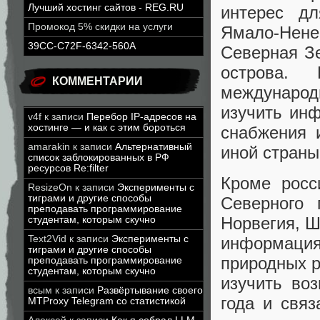
Лучший хостинг сайтов - REG.RU
интерес д
Промокод 5% скидки на услуги
Ямало-Нене
39CC-C72F-6342-560A
Северная Зе
острова.
КОММЕНТАРИИ
международ
изучить инф
v4f
к записи
Перебор IP-адресов на
хостинге — и как с этим бороться
снабжения 
amarakin
к записи
Альтернативный
иной страны
список заблокированных в РФ
ресурсов Re:filter
Кроме росс
ResizeOn
к записи
Эксперименты с
тиграми и другие способы
Северного 
преподавать программирование
Норвегия, 
студентам, которым скучно
информаци
Text2Vid
к записи
Эксперименты с
тиграми и другие способы
природных р
преподавать программирование
студентам, которым скучно
изучить во
всым
к записи
Развёртывание своего
года и свя
MTProxy Telegram со статистикой