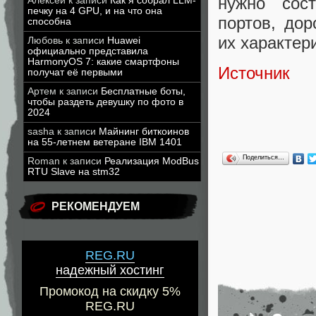
нужно сос
Алексей
к записи
Как я собрал LLM-
печку на 4 GPU, и на что она
портов, дор
способна
их характер
Любовь
к записи
Huawei
официально представила
HarmonyOS 7: какие смартфоны
Источник
получат её первыми
Артем
к записи
Бесплатные боты,
чтобы раздеть девушку по фото в
2024
sasha
к записи
Майнинг биткоинов
на 55-летнем ветеране IBM 1401
Поделиться…
Roman
к записи
Реализация ModBus
RTU Slave на stm32
РЕКОМЕНДУЕМ
REG.RU
надежный хостинг
Промокод на скидку 5%
REG.RU