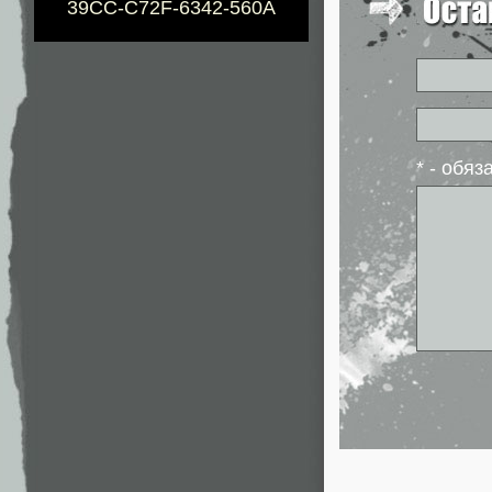
39CC-C72F-6342-560A
* - обя