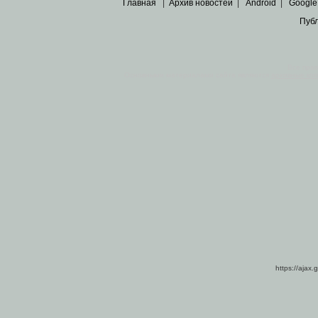
Главная
|
Архив новостей
|
Android
|
Google
Пуб
Все пра
Основными материалами сайта являются
архивные ко
https://ajax.