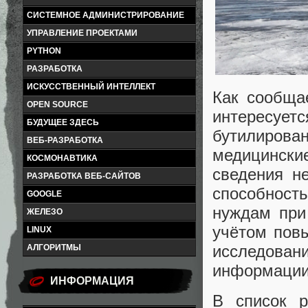
СИСТЕМНОЕ АДМИНИСТРИРОВАНИЕ
УПРАВЛЕНИЕ ПРОЕКТАМИ
PYTHON
РАЗРАБОТКА
ИСКУССТВЕННЫЙ ИНТЕЛЛЕКТ
Как сообща
OPEN SOURCE
интересуе
БУДУЩЕЕ ЗДЕСЬ
бутилирован
ВЕБ-РАЗРАБОТКА
медицински
КОСМОНАВТИКА
сведения н
РАЗРАБОТКА ВЕБ-САЙТОВ
способнос
GOOGLE
нуждам при 
ЖЕЛЕЗО
учётом пов
LINUX
исследован
АЛГОРИТМЫ
информации
ИНФОРМАЦИЯ
В список р