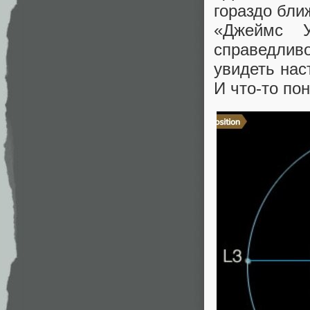
гораздо бли
«Джеймс 
справедли
увидеть нас
И что-то по