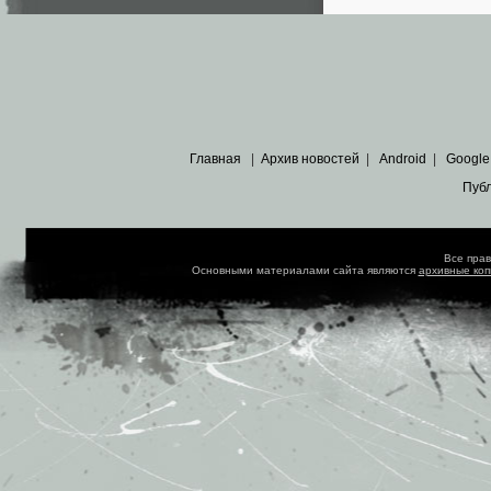
Главная
|
Архив новостей
|
Android
|
Google
Пуб
Все пра
Основными материалами сайта являются
архивные ко