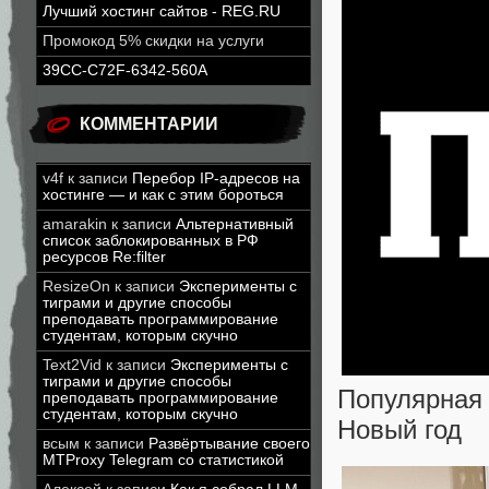
Лучший хостинг сайтов - REG.RU
Промокод 5% скидки на услуги
39CC-C72F-6342-560A
КОММЕНТАРИИ
v4f
к записи
Перебор IP-адресов на
хостинге — и как с этим бороться
amarakin
к записи
Альтернативный
список заблокированных в РФ
ресурсов Re:filter
ResizeOn
к записи
Эксперименты с
тиграми и другие способы
преподавать программирование
студентам, которым скучно
Text2Vid
к записи
Эксперименты с
тиграми и другие способы
Популярная
преподавать программирование
студентам, которым скучно
Новый год
всым
к записи
Развёртывание своего
MTProxy Telegram со статистикой