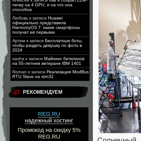
Алексей
к записи
Как я собрал LLM-
печку на 4 GPU, и на что она
способна
Любовь
к записи
Huawei
официально представила
HarmonyOS 7: какие смартфоны
получат её первыми
Артем
к записи
Бесплатные боты,
чтобы раздеть девушку по фото в
2024
sasha
к записи
Майнинг биткоинов
на 55-летнем ветеране IBM 1401
Roman
к записи
Реализация ModBus
RTU Slave на stm32
РЕКОМЕНДУЕМ
REG.RU
надежный хостинг
Промокод на скидку 5%
REG.RU
Солнечный 