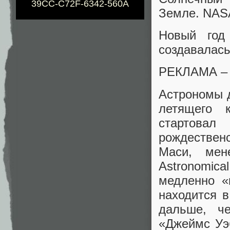
39CC-C72F-6342-560A
Земле. NAS
Новый год
создавалась
РЕКЛАМА 
Астрономы д
летящего 
стартова
рождествен
Маси, мене
Astronomic
медленно «
находится в
дальше, ч
«Джеймс Уэб