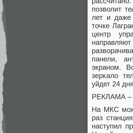
рассчитано.
позволит те
лет и даже
точке Лагра
центр упр
направля
разворачив
панели, а
экраном. В
зеркало те
уйдет 24 дня
РЕКЛАМА 
На МКС мож
раз станция
наступил пр