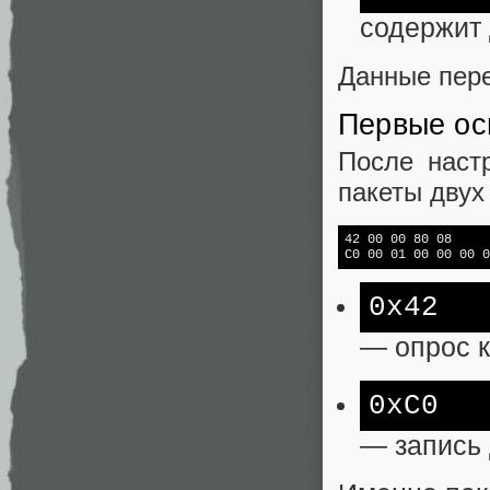
содержит
Данные пере
Первые ос
После наст
пакеты двух
42 00 00 80 08

C0 00 01 00 00 00 0
0x42
— опрос к
0xC0
— запись 