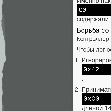
Именно пак
C0
содержали 
Борьба со
Контроллер 
Чтобы лог о
Игнориров
0x42
.
Принимать
0xC0
длиной 14