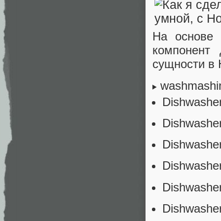
На основе 
компонент
сущности в 
washmashi
Dishwashe
Dishwasher
Dishwashe
Dishwasher
Dishwasher
Dishwashe