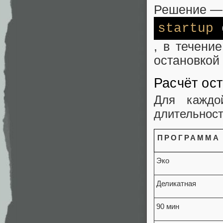
Решение —
startup
g
, в течени
остановкой
Расчёт ос
Для каждо
длительност
ПРОГРАММА
Эко
Деликатная
90 мин