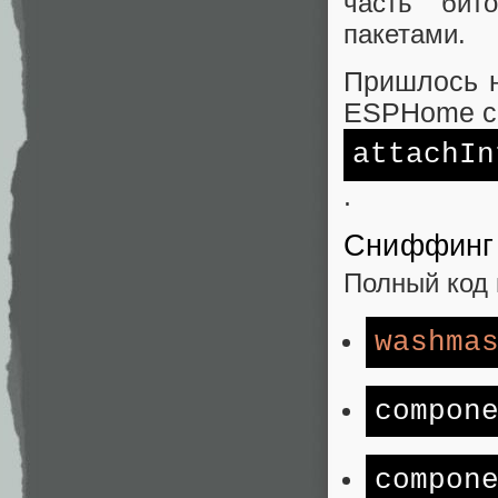
часть бит
пакетами.
Пришлось н
ESPHome с 
attachIn
.
Сниффинг 
Полный код 
washma
compon
compon