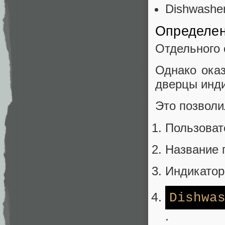
Dishwasher
Определен
Отдельного 
Однако ока
дверцы инди
Это позволи
Пользоват
Название 
Индикатор
Dishwa
.