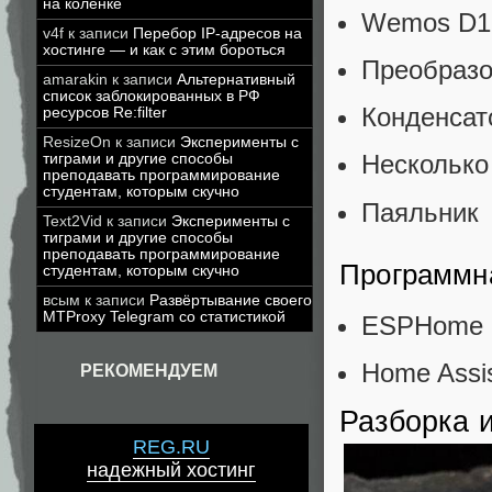
на коленке
Wemos D1 
v4f
к записи
Перебор IP-адресов на
хостинге — и как с этим бороться
Преобразо
amarakin
к записи
Альтернативный
список заблокированных в РФ
Конденсат
ресурсов Re:filter
ResizeOn
к записи
Эксперименты с
Несколько
тиграми и другие способы
преподавать программирование
студентам, которым скучно
Паяльник
Text2Vid
к записи
Эксперименты с
тиграми и другие способы
преподавать программирование
Программн
студентам, которым скучно
всым
к записи
Развёртывание своего
MTProxy Telegram со статистикой
ESPHome
Home Assis
РЕКОМЕНДУЕМ
Разборка 
REG.RU
надежный хостинг