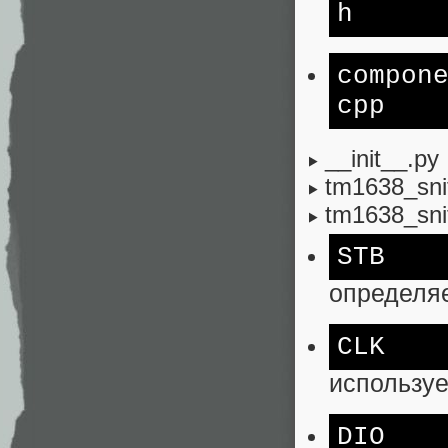
h
compon
cpp
__init__.py
tm1638_snif
tm1638_snif
STB
определяе
CLK
используе
DIO