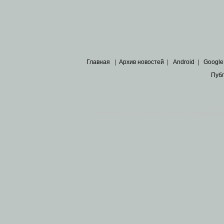
Главная
|
Архив новостей
|
Android
|
Google
Пуб
Все пра
Основными материалами сайта являются
архивные ко