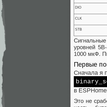
DIO
CLK
STB
Сигнальные
уровней 5В-
1000 мкФ. П
Первые по
Сначала я 
binary_s
в ESPHome 
Это не сраб