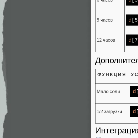
d
[3
d
[5
9 часов
d
[7
12 часов
Дополните
ФУНКЦИЯ
У
d
Мало соли
d
1/2 загрузки
Интеграция