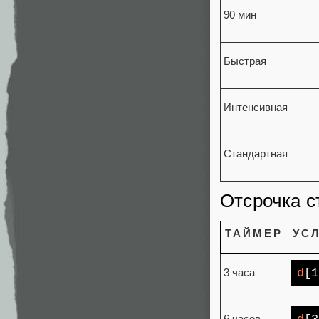
90 мин
Быстрая
Интенсивная
Стандартная
Отсрочка с
ТАЙМЕР
УС
d
[1
3 часа
6 часов