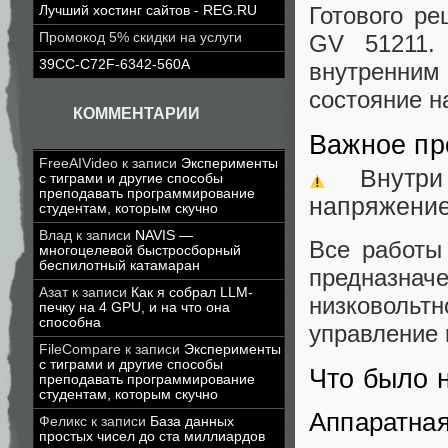
Готового р
Лучший хостинг сайтов - REG.RU
Промокод 5% скидки на услуги
GV 51211.
39CC-C72F-6342-560A
внутренним
состояние н
КОММЕНТАРИИ
Важное пр
FreeAIVideo
к записи
Эксперименты
Внутри 
с тиграми и другие способы
преподавать программирование
напряжение
студентам, которым скучно
Влад
к записи
NAVIS —
Все работы
многоцелевой быстросборный
беспилотный катамаран
предназн
Азат
к записи
Как я собрал LLM-
низковольт
печку на 4 GPU, и на что она
способна
управление
FileCompare
к записи
Эксперименты
с тиграми и другие способы
Что было 
преподавать программирование
студентам, которым скучно
Аппаратная
Феликс
к записи
База данных
простых чисел до ста миллиардов