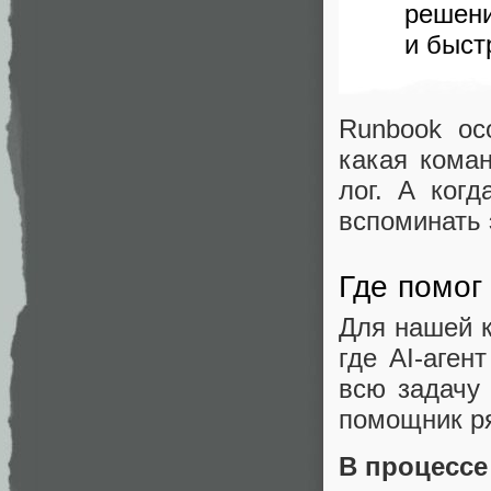
решени
и быст
Runbook ос
какая коман
лог. А когд
вспоминать 
Где помог
Для нашей к
где AI-аген
всю задачу 
помощник р
В процессе