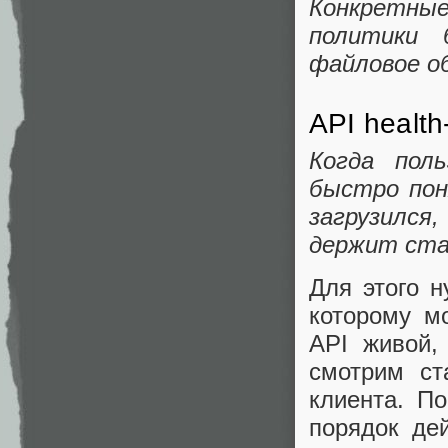
Конкретны
политики 
файловое об
API health
Когда пол
быстро пон
загрузился
держит ста
Для этого н
которому м
API живой,
смотрим ста
клиента. П
порядок дей