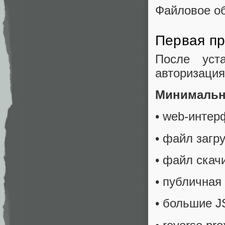
Файловое о
Первая п
После уст
авторизация
Минимальны
• web-интер
• файл загр
• файл скач
• публичная
• большие J