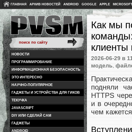
ГЛАВНАЯ
АРХИВ НОВОСТЕЙ
ANDROID
GOOGLE
APPLE
MICROSOF
Как мы 
команды:
клиенты 
НОВОСТИ
2026-06-29
в 1
ПРОГРАММИРОВАНИЕ
модель
,
файл
ИНФОРМАЦИОННАЯ БЕЗОПАСНОСТЬ
Практическа
ЭТО ИНТЕРЕСНО
НАУЧНО-ПОПУЛЯРНОЕ
подняли ча
ГАДЖЕТЫ И УСТРОЙСТВА ДЛЯ ГИКОВ
HTTPS через
ТЕКУЧКА
и в очередн
JAVASCRIPT
чем кажется
DIY ИЛИ СДЕЛАЙ САМ
ГАДЖЕТЫ
Вступлен
ANDROID