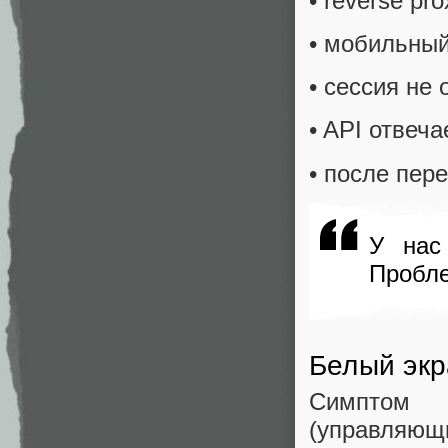
• reverse pr
• мобильный
• сессия не
• API отвеча
• после пер
У нас
Пробле
Белый экр
Симптом б
(управляю