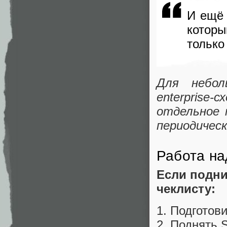
И ещё 
котор
только
Для небол
enterpris
отдельное 
периодичес
Работа н
Если подни
чеклисту:
1. Подготов
2. Поднять 