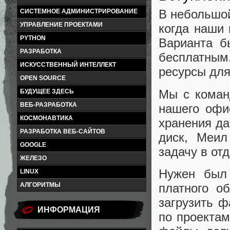
В небольшой
СИСТЕМНОЕ АДМИНИСТРИРОВАНИЕ
УПРАВЛЕНИЕ ПРОЕКТАМИ
когда наши
PYTHON
Варианта б
РАЗРАБОТКА
бесплатным
ИСКУССТВЕННЫЙ ИНТЕЛЛЕКТ
ресурсы для
OPEN SOURCE
Мы с коман
БУДУЩЕЕ ЗДЕСЬ
ВЕБ-РАЗРАБОТКА
нашего офи
КОСМОНАВТИКА
хранения да
РАЗРАБОТКА ВЕБ-САЙТОВ
диск, Меил
GOOGLE
задачу в от
ЖЕЛЕЗО
Нужен был 
LINUX
платного о
АЛГОРИТМЫ
загрузить ф
ИНФОРМАЦИЯ
по проектам