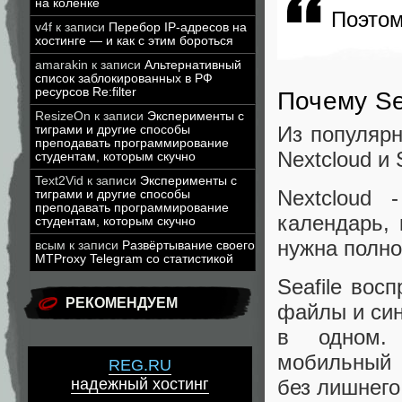
на коленке
Поэтом
v4f
к записи
Перебор IP-адресов на
хостинге — и как с этим бороться
amarakin
к записи
Альтернативный
список заблокированных в РФ
ресурсов Re:filter
Почему Se
ResizeOn
к записи
Эксперименты с
Из популярн
тиграми и другие способы
преподавать программирование
Nextcloud и S
студентам, которым скучно
Text2Vid
к записи
Эксперименты с
Nextcloud 
тиграми и другие способы
преподавать программирование
календарь, 
студентам, которым скучно
нужна полно
всым
к записи
Развёртывание своего
MTProxy Telegram со статистикой
Seafile вос
РЕКОМЕНДУЕМ
файлы и син
в одном. 
мобильный 
REG.RU
надежный хостинг
без лишнего