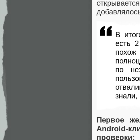
открывается
добавлялось
В итог
есть 2
похож
полно
по не
польз
отвали
знали,
Первое же
Android-
проверки: