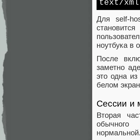
text/xml
Для self-h
становится
пользовате
ноутбука в 
После вклю
заметно аде
это одна из
белом экран
Сессии и 
Вторая ча
обычного 
нормально