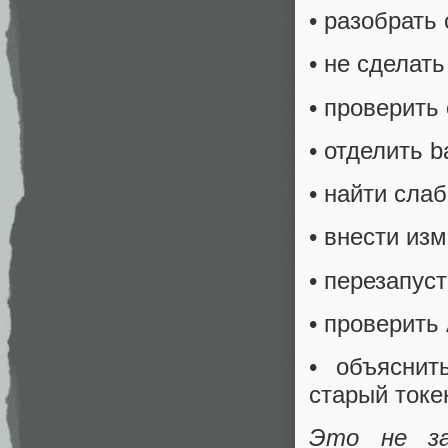
• разобрать
• не сделат
• проверить
• отделить b
• найти слаб
• внести из
• перезапуст
• проверить 
• объяснит
старый токе
Это не за