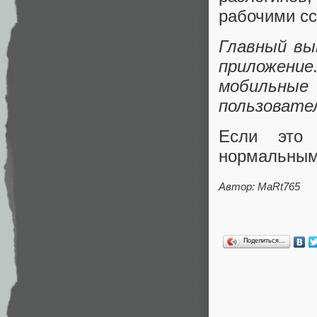
рабочими сс
Главный выв
приложение
мобильны
пользовател
Если это 
нормальным
Автор:
MaRt765
Поделиться…