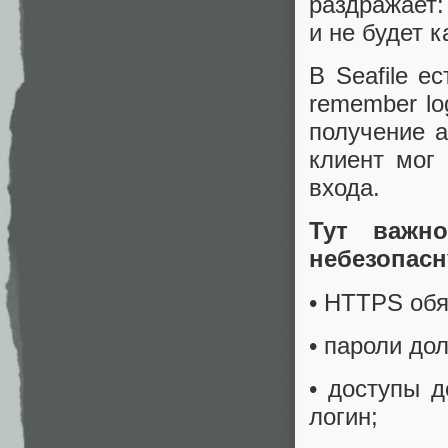
раздражает:
и не будет 
В Seafile е
remember lo
получение a
клиент мог
входа.
Тут важн
небезопасн
• HTTPS обя
• пароли д
• доступы 
логин;