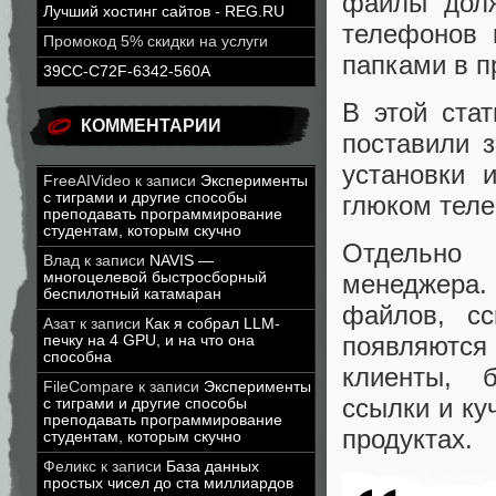
файлы долж
Лучший хостинг сайтов - REG.RU
телефонов 
Промокод 5% скидки на услуги
папками в п
39CC-C72F-6342-560A
В этой стат
КОММЕНТАРИИ
поставили з
установки 
FreeAIVideo
к записи
Эксперименты
с тиграми и другие способы
глюком теле
преподавать программирование
студентам, которым скучно
Отдельно 
Влад
к записи
NAVIS —
многоцелевой быстросборный
менеджера. 
беспилотный катамаран
файлов, сс
Азат
к записи
Как я собрал LLM-
появляютс
печку на 4 GPU, и на что она
способна
клиенты, 
FileCompare
к записи
Эксперименты
ссылки и ку
с тиграми и другие способы
преподавать программирование
продуктах.
студентам, которым скучно
Феликс
к записи
База данных
простых чисел до ста миллиардов