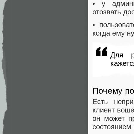
• у админ
отозвать дос
• пользова
когда ему н
Для р
кажетс
Почему по
Есть непри
клиент вошё
он может п
состоянием 