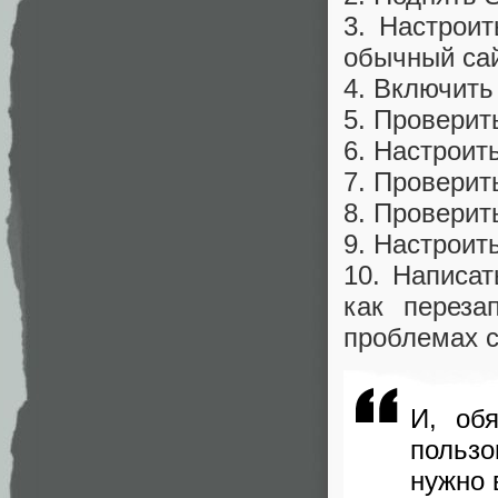
3. Настроит
обычный сай
4. Включить
5. Проверит
6. Настроит
7. Проверить
8. Проверить 
9. Настроит
10. Написат
как переза
проблемах 
И, об
польз
нужно 