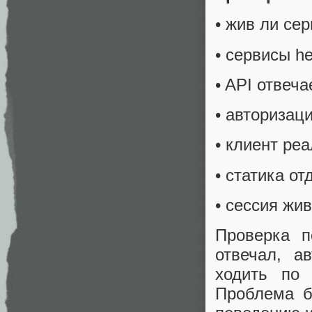
• жив ли се
• сервисы he
• API отвеча
• авторизац
• клиент ре
• статика от
• сессия жи
Проверка п
отвечал, а
ходить по 
Проблема б