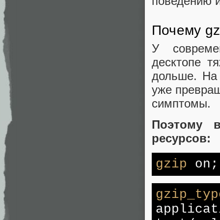
поведению и
Почему gz
У совреме
десктопе тя
дольше. На
уже превращ
симптомы.
Поэтому 
ресурсов:
gzip
on
;
gzip_typ
applica