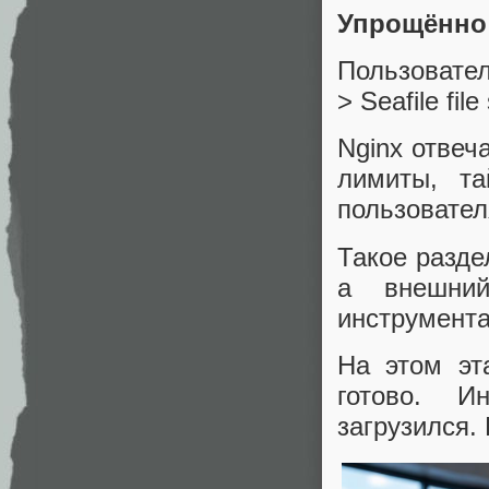
Упрощённо 
Пользователь
> Seafile fil
Nginx отвеч
лимиты, та
пользовател
Такое разде
а внешний
инструмент
На этом эт
готово. И
загрузился.