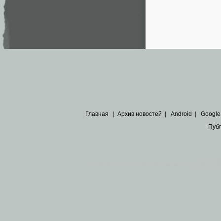
Главная
|
Архив новостей
|
Android
|
Google
Пуб
Все пра
Основными материалами сайта являются
архивные ко