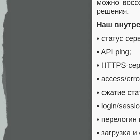
можно воссо
решения.
Наш внутре
• статус сер
• API ping;
• HTTPS-сер
• access/erro
• сжатие ста
• login/sessi
• перелогин
• загрузка 