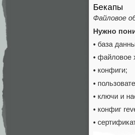
Бекапы
Файловое об
Нужно пони
• база данны
• файловое 
• конфиги;
• пользоват
• ключи и на
• конфиг rev
• сертифика