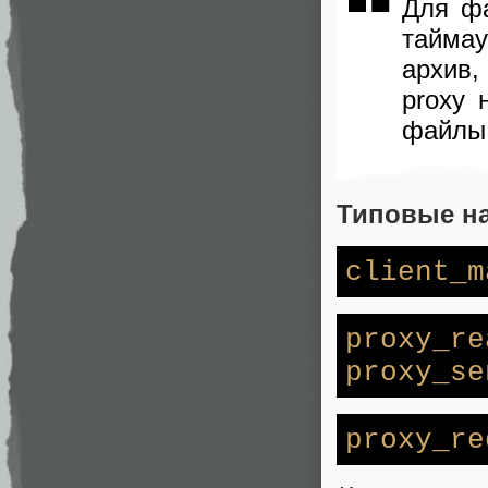
Для ф
таймау
архив
proxy 
файлы 
Типовые на
client_m
proxy_re
proxy_se
proxy_re