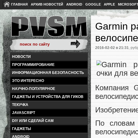
ГЛАВНАЯ
АРХИВ НОВОСТЕЙ
ANDROID
GOOGLE
APPLE
MICROSOF
Garmin р
велосипе
2016-02-02
в 21:31
, руб
НОВОСТИ
ПРОГРАММИРОВАНИЕ
ИНФОРМАЦИОННАЯ БЕЗОПАСНОСТЬ
ЭТО ИНТЕРЕСНО
Компания G
НАУЧНО-ПОПУЛЯРНОЕ
велосипедис
ГАДЖЕТЫ И УСТРОЙСТВА ДЛЯ ГИКОВ
ТЕКУЧКА
Изобретение
JAVASCRIPT
DIY ИЛИ СДЕЛАЙ САМ
По словам 
ГАДЖЕТЫ
велосипеди
ANDROID