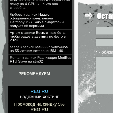
Алексей
к записи
Как я собрал LLM-
печку на 4 GPU, и на что она
способна
Любовь
к записи
Huawei
официально представила
HarmonyOS 7: какие смартфоны
получат её первыми
Артем
к записи
Бесплатные боты,
чтобы раздеть девушку по фото в
2024
sasha
к записи
Майнинг биткоинов
на 55-летнем ветеране IBM 1401
* - обя
Roman
к записи
Реализация ModBus
RTU Slave на stm32
РЕКОМЕНДУЕМ
REG.RU
надежный хостинг
Промокод на скидку 5%
REG.RU