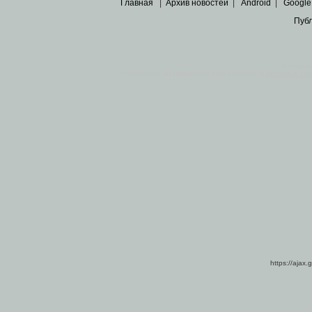
Главная
|
Архив новостей
|
Android
|
Google
Пуб
Все пра
Основными материалами сайта являются
архивные ко
https://ajax.