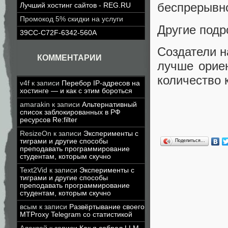
беспрерывн
Лучший хостинг сайтов - REG.RU
Промокод 5% скидки на услуги
Другие подро
39CC-C72F-6342-560A
Создатели н
КОММЕНТАРИИ
лучше ориен
количество 
v4f
к записи
Перебор IP-адресов на
хостинге — и как с этим бороться
amarakin
к записи
Альтернативный
список заблокированных в РФ
ресурсов Re:filter
ResizeOn
к записи
Эксперименты с
тиграми и другие способы
Поделиться…
преподавать программирование
студентам, которым скучно
Text2Vid
к записи
Эксперименты с
тиграми и другие способы
преподавать программирование
студентам, которым скучно
всым
к записи
Развёртывание своего
MTProxy Telegram со статистикой