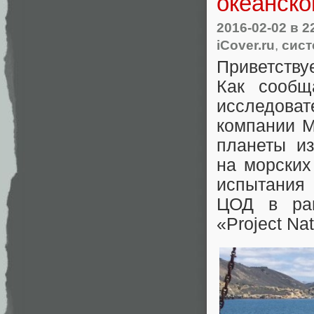
океанско
2016-02-02
в 2
iCover.ru
,
сист
Приветству
Как сообщ
исследова
компании M
планеты из
на морских
испытания 
ЦОД в рам
«Project Na