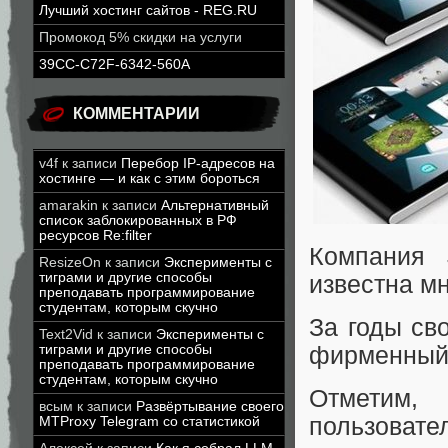
Лучший хостинг сайтов - REG.RU
Промокод 5% скидки на услуги
39CC-C72F-6342-560A
КОММЕНТАРИИ
v4f
к записи
Перебор IP-адресов на
хостинге — и как с этим бороться
amarakin
к записи
Альтернативный
список заблокированных в РФ
ресурсов Re:filter
Компания 
ResizeOn
к записи
Эксперименты с
тиграми и другие способы
известна м
преподавать программирование
студентам, которым скучно
За годы св
Text2Vid
к записи
Эксперименты с
фирменный 
тиграми и другие способы
преподавать программирование
студентам, которым скучно
Отметим,
всым
к записи
Развёртывание своего
пользовате
MTProxy Telegram со статистикой