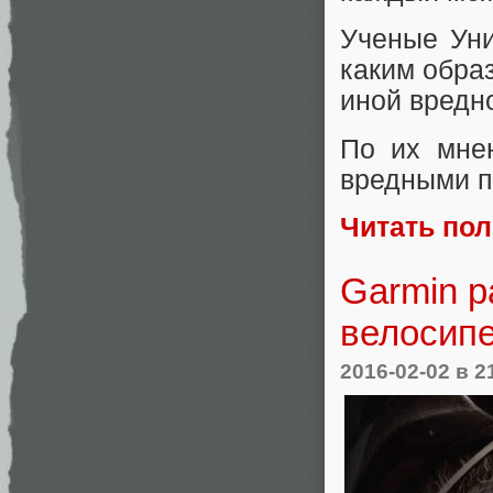
Ученые Уни
каким образ
иной вредн
По их мнен
вредными п
Читать по
Garmin р
велосип
2016-02-02
в 2