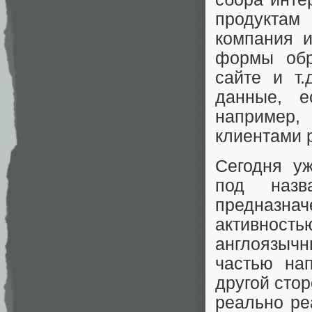
продуктам
компания и
формы обр
сайте и т.
данные, е
например,
клиентами 
Сегодня у
под назв
предназнач
активность
англоязыч
частью нап
другой сто
реально ре