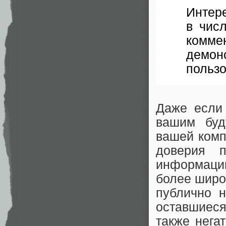
Интер
в чис
комме
демо
пользо
Даже если 
вашим буд
вашей комп
доверия п
информаци
более широ
публично н
оставшиеся 
также нега