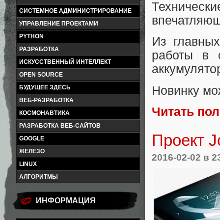
Техничес
СИСТЕМНОЕ АДМИНИСТРИРОВАНИЕ
впечатляющ
УПРАВЛЕНИЕ ПРОЕКТАМИ
PYTHON
Из главны
РАЗРАБОТКА
работы в 
ИСКУССТВЕННЫЙ ИНТЕЛЛЕКТ
аккумулято
OPEN SOURCE
Новинку мо
БУДУЩЕЕ ЗДЕСЬ
ВЕБ-РАЗРАБОТКА
Читать по
КОСМОНАВТИКА
РАЗРАБОТКА ВЕБ-САЙТОВ
Проект J
GOOGLE
ЖЕЛЕЗО
2016-02-02
в 2
LINUX
АЛГОРИТМЫ
ИНФОРМАЦИЯ