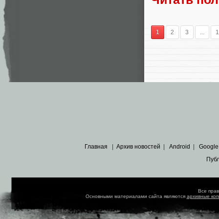
1
2
3
...
1
Главная
|
Архив новостей
|
Android
|
Google
Пуб
Все пра
Основными материалами сайта являются
архивные ко