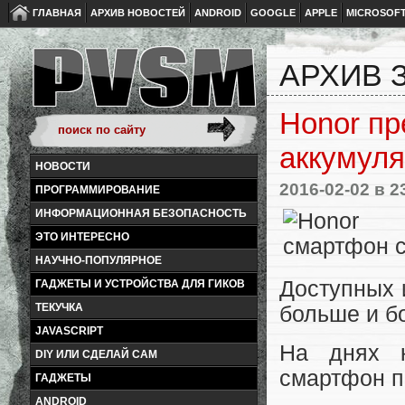
ГЛАВНАЯ
АРХИВ НОВОСТЕЙ
ANDROID
GOOGLE
APPLE
MICROSOF
АРХИВ З
Honor пр
аккумул
НОВОСТИ
2016-02-02
в 2
ПРОГРАММИРОВАНИЕ
ИНФОРМАЦИОННАЯ БЕЗОПАСНОСТЬ
ЭТО ИНТЕРЕСНО
НАУЧНО-ПОПУЛЯРНОЕ
Доступных 
ГАДЖЕТЫ И УСТРОЙСТВА ДЛЯ ГИКОВ
ТЕКУЧКА
больше и б
JAVASCRIPT
На днях к
DIY ИЛИ СДЕЛАЙ САМ
смартфон по
ГАДЖЕТЫ
ANDROID