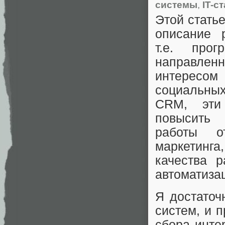
системы
,
IT-с
Этой стать
описание 
т.е. прог
направле
интересо
социальных
CRM, эти
повысить
работы о
маркетинг
качества 
автоматиза
Я достаточ
систем, и 
сбора инте