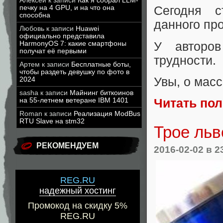
Алексей
к записи
Как я собрал LLM-
печку на 4 GPU, и на что она
Сегодня с
способна
данного про
Любовь
к записи
Huawei
официально представила
У авторов
HarmonyOS 7: какие смартфоны
получат её первыми
трудности.
Артем
к записи
Бесплатные боты,
чтобы раздеть девушку по фото в
Увы, о масс
2024
sasha
к записи
Майнинг биткоинов
на 55-летнем ветеране IBM 1401
Читать по
Roman
к записи
Реализация ModBus
RTU Slave на stm32
Трое льв
РЕКОМЕНДУЕМ
2016-02-02
в 2
REG.RU
надежный хостинг
Промокод на скидку 5%
REG.RU