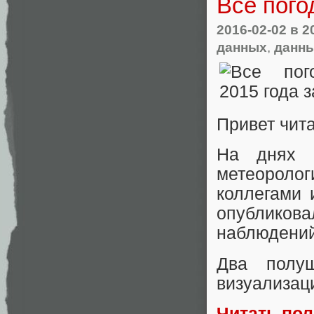
Все пого
2016-02-02
в 2
данных
,
данн
Привет чита
На днях Е
метеоролог
коллегами 
опубликов
наблюдений
Два полу
визуализац
Читать по