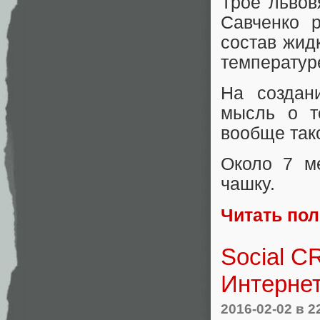
Трое львов
Савченко 
состав жид
температур
На создан
мысль о т
вообще тако
Около 7 м
чашку.
Читать по
Social C
Интерне
2016-02-02
в 2