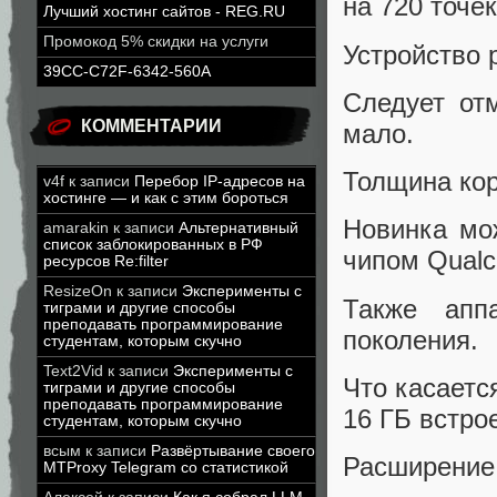
на 720 точек
Лучший хостинг сайтов - REG.RU
Промокод 5% скидки на услуги
Устройство 
39CC-C72F-6342-560A
Следует от
КОММЕНТАРИИ
мало.
Толщина корп
v4f
к записи
Перебор IP-адресов на
хостинге — и как с этим бороться
Новинка мо
amarakin
к записи
Альтернативный
список заблокированных в РФ
чипом Qualc
ресурсов Re:filter
ResizeOn
к записи
Эксперименты с
Также апп
тиграми и другие способы
преподавать программирование
поколения.
студентам, которым скучно
Text2Vid
к записи
Эксперименты с
Что касаетс
тиграми и другие способы
преподавать программирование
16 ГБ встро
студентам, которым скучно
всым
к записи
Развёртывание своего
Расширение 
MTProxy Telegram со статистикой