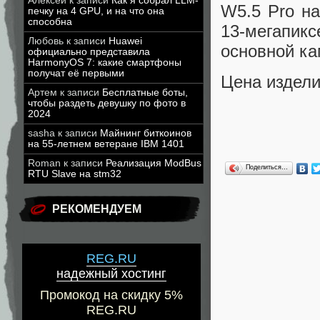
Алексей
к записи
Как я собрал LLM-
W5.5 Pro н
печку на 4 GPU, и на что она
способна
13-мегапи
Любовь
к записи
Huawei
основной ка
официально представила
HarmonyOS 7: какие смартфоны
получат её первыми
Цена издели
Артем
к записи
Бесплатные боты,
чтобы раздеть девушку по фото в
2024
sasha
к записи
Майнинг биткоинов
на 55-летнем ветеране IBM 1401
Roman
к записи
Реализация ModBus
Поделиться…
RTU Slave на stm32
РЕКОМЕНДУЕМ
REG.RU
надежный хостинг
Промокод на скидку 5%
REG.RU