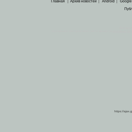
Главная
|
Архив новостей
|
Android
|
Google
Пуб
Все пра
Основными материалами сайта являются
архивные ко
https://ajax.