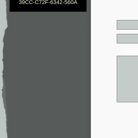
39CC-C72F-6342-560A
* - обя