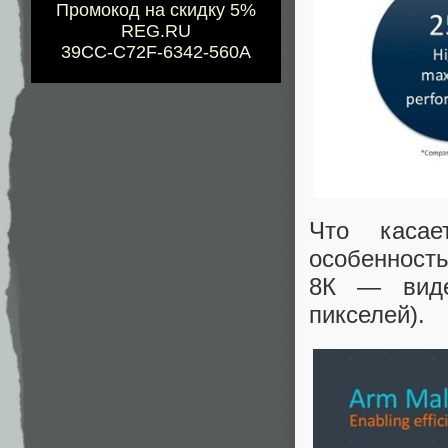
Промокод на скидку 5%
REG.RU
39CC-C72F-6342-560A
Что касае
особенност
8К — виде
пикселей).