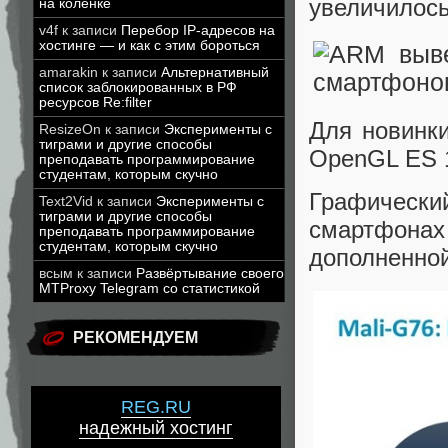
увеличилось 
на коленке
v4f
к записи
Перебор IP-адресов на
хостинге — и как с этим бороться
amarakin
к записи
Альтернативный
список заблокированных в РФ
ресурсов Re:filter
Для новинк
ResizeOn
к записи
Эксперименты с
тиграми и другие способы
OpenGL ES 1.
преподавать программирование
студентам, которым скучно
Графическ
Text2Vid
к записи
Эксперименты с
тиграми и другие способы
смартфонах
преподавать программирование
студентам, которым скучно
дополненной
всым
к записи
Развёртывание своего
MTProxy Telegram со статистикой
РЕКОМЕНДУЕМ
REG.RU
надежный хостинг