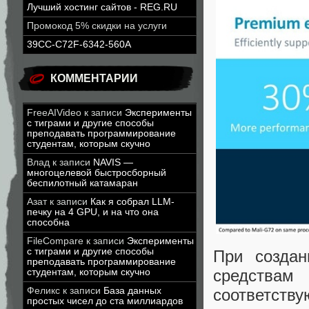
Лучший хостинг сайтов - REG.RU
Промокод 5% скидки на услуги
39CC-C72F-6342-560A
КОММЕНТАРИИ
FreeAIVideo
к записи
Эксперименты
с тиграми и другие способы
преподавать программирование
студентам, которым скучно
Влад
к записи
NAVIS —
многоцелевой быстросборный
беспилотный катамаран
Азат
к записи
Как я собрал LLM-
печку на 4 GPU, и на что она
способна
FileCompare
к записи
Эксперименты
с тиграми и другие способы
При создан
преподавать программирование
средствам
студентам, которым скучно
Феликс
к записи
База данных
соответст
простых чисел до ста миллиардов