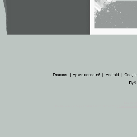
Главная
|
Архив новостей
|
Android
|
Google
Пуб
Все пра
Основными материалами сайта являются
архивные ко