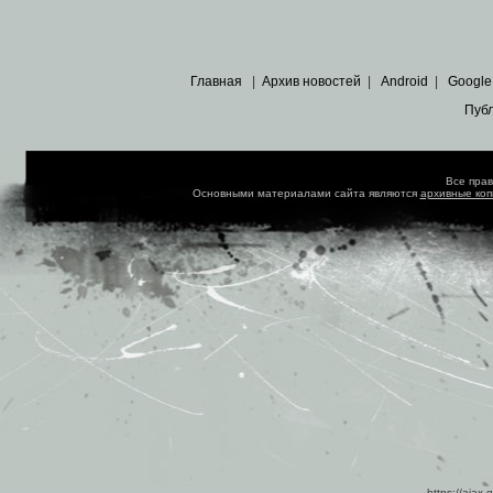
Главная
|
Архив новостей
|
Android
|
Google
Пуб
Все пра
Основными материалами сайта являются
архивные ко
https://ajax.