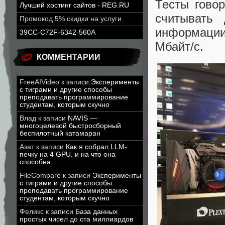
Тесты гово
Лучший хостинг сайтов - REG.RU
считывать
Промокод 5% скидки на услуги
информации
39CC-C72F-6342-560A
Мбайт/с.
КОММЕНТАРИИ
FreeAIVideo
к записи
Эксперименты
с тиграми и другие способы
преподавать программирование
студентам, которым скучно
Влад
к записи
NAVIS —
многоцелевой быстросборный
беспилотный катамаран
Азат
к записи
Как я собрал LLM-
печку на 4 GPU, и на что она
способна
FileCompare
к записи
Эксперименты
с тиграми и другие способы
преподавать программирование
студентам, которым скучно
Феликс
к записи
База данных
простых чисел до ста миллиардов