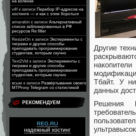
на коленке
v4f
к записи
Перебор IP-адресов на
хостинге — и как с этим бороться
amarakin
к записи
Альтернативный
список заблокированных в РФ
ресурсов Re:filter
ResizeOn
к записи
Эксперименты с
тиграми и другие способы
Другие техн
преподавать программирование
студентам, которым скучно
раскрываю
Text2Vid
к записи
Эксперименты с
накопител
тиграми и другие способы
преподавать программирование
модификаци
студентам, которым скучно
Тбайт. У н
всым
к записи
Развёртывание своего
MTProxy Telegram со статистикой
данных дост
Решения 
РЕКОМЕНДУЕМ
требовател
пользовате
REG.RU
ультравысок
надежный хостинг