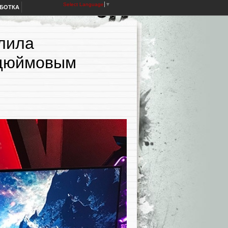
Select Language
▼
АБОТКА
елила
-дюймовым