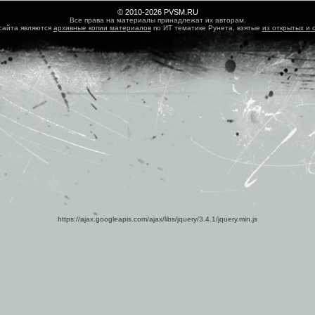
© 2010-2026 PVSM.RU
Все права на материалы принадлежат их авторам.
сайта являются
архивные копии материалов
по ИТ тематике Рунета, взятые
из открытых и 
https://ajax.googleapis.com/ajax/libs/jquery/3.4.1/jquery.min.js