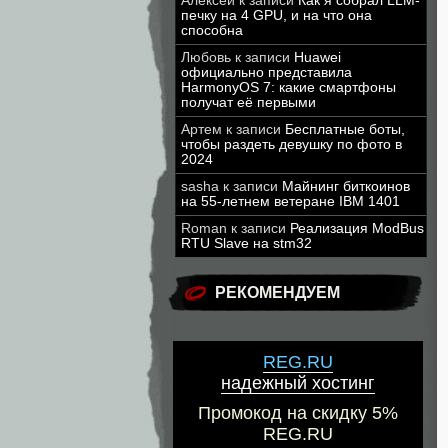
Алексей
к записи
Как я собрал LLM-
печку на 4 GPU, и на что она
способна
Любовь
к записи
Huawei
официально представила
HarmonyOS 7: какие смартфоны
получат её первыми
Артем
к записи
Бесплатные боты,
чтобы раздеть девушку по фото в
2024
sasha
к записи
Майнинг биткоинов
на 55-летнем ветеране IBM 1401
Roman
к записи
Реализация ModBus
RTU Slave на stm32
РЕКОМЕНДУЕМ
REG.RU
надежный хостинг
Промокод на скидку 5%
REG.RU