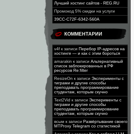
Лучший хостинг сайтов - REG.RU
Промокод 5% скидки на услуги
39CC-C72F-6342-560A
КОММЕНТАРИИ
v4f
к записи
Перебор IP-адресов на
хостинге — и как с этим бороться
amarakin
к записи
Альтернативный
список заблокированных в РФ
ресурсов Re:filter
ResizeOn
к записи
Эксперименты с
тиграми и другие способы
преподавать программирование
студентам, которым скучно
Text2Vid
к записи
Эксперименты с
тиграми и другие способы
преподавать программирование
студентам, которым скучно
всым
к записи
Развёртывание своего
MTProxy Telegram со статистикой