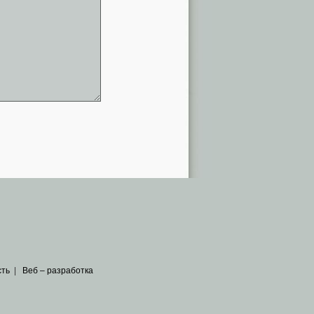
сть
|
Веб – разработка