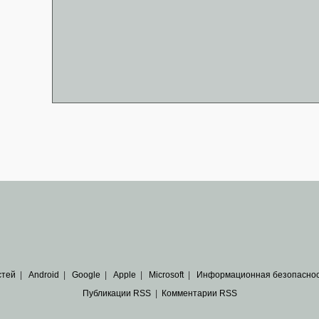
стей
|
Android
|
Google
|
Apple
|
Microsoft
|
Информационная безопасно
Публикации RSS
|
Комментарии RSS