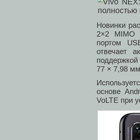
Новинки рас
2×2 MIMO 
портом USB
отвечает а
поддержкой 
77 × 7,98 м
Использует
основе Andr
VoLTE при у