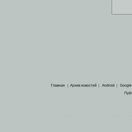
Главная
|
Архив новостей
|
Android
|
Google
Пуб
Все пра
Основными материалами сайта являются
архивные ко