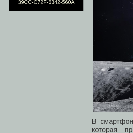
39CC-C72F-6342-560A
В смартфон
которая п