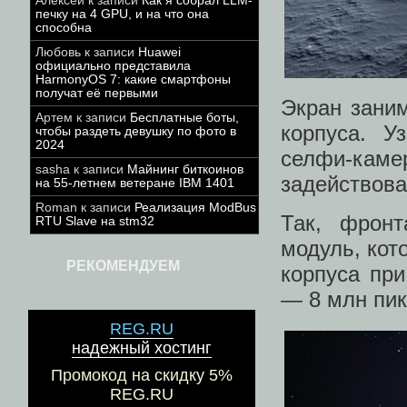
Алексей
к записи
Как я собрал LLM-
печку на 4 GPU, и на что она
способна
Любовь
к записи
Huawei
официально представила
HarmonyOS 7: какие смартфоны
получат её первыми
Экран зани
Артем
к записи
Бесплатные боты,
корпуса. У
чтобы раздеть девушку по фото в
2024
селфи-кам
sasha
к записи
Майнинг биткоинов
задействов
на 55-летнем ветеране IBM 1401
Roman
к записи
Реализация ModBus
Так, фронт
RTU Slave на stm32
модуль, кот
РЕКОМЕНДУЕМ
корпуса пр
— 8 млн пик
REG.RU
надежный хостинг
Промокод на скидку 5%
REG.RU