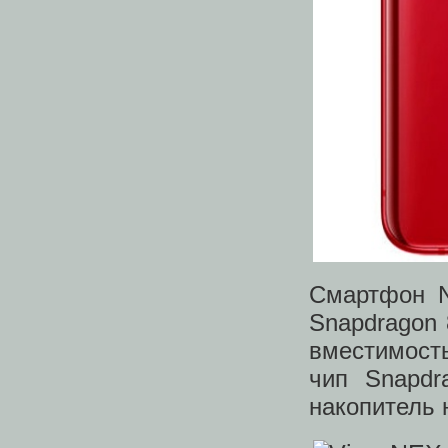
Смартфон N
Snapdragon 
вместимость
чип Snapdr
накопитель 