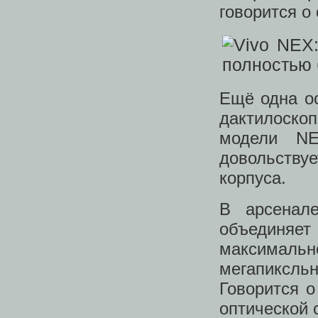
говорится о
Ещё одна о
дактилоско
модели NE
довольствуе
корпуса.
В арсенал
объединяе
максималь
мегапиксль
Говорится о
оптической 