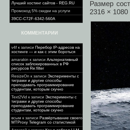
Размер сос
Лучший хостинг сайтов - REG.RU
2316 × 1080 
Промокод 5% скидки на услуги
39CC-C72F-6342-560A
КОММЕНТАРИИ
v4f
к записи
Перебор IP-адресов на
хостинге — и как с этим бороться
amarakin
к записи
Альтернативный
список заблокированных в РФ
ресурсов Re:filter
ResizeOn
к записи
Эксперименты с
тиграми и другие способы
преподавать программирование
студентам, которым скучно
Text2Vid
к записи
Эксперименты с
тиграми и другие способы
преподавать программирование
студентам, которым скучно
всым
к записи
Развёртывание своего
MTProxy Telegram со статистикой