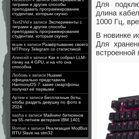
Для подкл
тиграми и другие способы
преподавать программирование
длина кабел
студентам, которым скучно
1000 Гц, вр
Text2Vid
к записи
Эксперименты с
тиграми и другие способы
преподавать программирование
В новинке и
студентам, которым скучно
Для хранен
всым
к записи
Развёртывание своего
MTProxy Telegram со статистикой
встроенной 
Алексей
к записи
Как я собрал LLM-
печку на 4 GPU, и на что она
способна
Любовь
к записи
Huawei
официально представила
HarmonyOS 7: какие смартфоны
получат её первыми
Артем
к записи
Бесплатные боты,
чтобы раздеть девушку по фото в
2024
sasha
к записи
Майнинг биткоинов
на 55-летнем ветеране IBM 1401
Roman
к записи
Реализация ModBus
RTU Slave на stm32