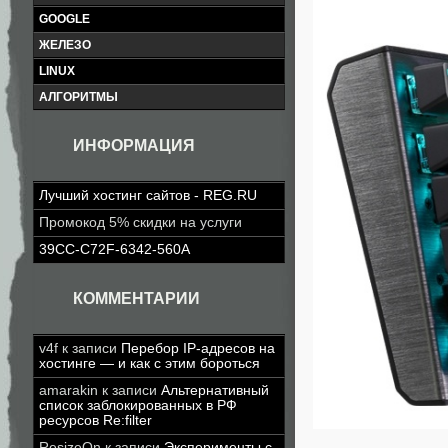
GOOGLE
ЖЕЛЕЗО
LINUX
АЛГОРИТМЫ
ИНФОРМАЦИЯ
Лучший хостинг сайтов - REG.RU
Промокод 5% скидки на услуги
39CC-C72F-6342-560A
КОММЕНТАРИИ
v4f
к записи
Перебор IP-адресов на
хостинге — и как с этим бороться
amarakin
к записи
Альтернативный
список заблокированных в РФ
ресурсов Re:filter
ResizeOn
к записи
Эксперименты с