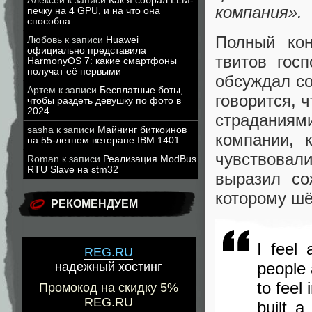
Алексей
к записи
Как я собрал LLM-
компания».
печку на 4 GPU, и на что она
способна
Полный кон
Любовь
к записи
Huawei
официально представила
твитов гос
HarmonyOS 7: какие смартфоны
получат её первыми
обсуждал со
Артем
к записи
Бесплатные боты,
говорится, 
чтобы раздеть девушку по фото в
2024
страданиям
sasha
к записи
Майнинг биткоинов
компании, 
на 55-летнем ветеране IBM 1401
чувствовал
Roman
к записи
Реализация ModBus
RTU Slave на stm32
выразил со
которому шё
РЕКОМЕНДУЕМ
I feel 
REG.RU
people 
надежный хостинг
to feel
Промокод на скидку 5%
REG.RU
built a