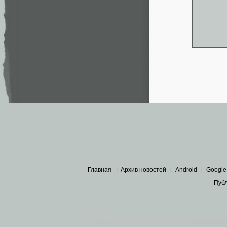
Главная
|
Архив новостей
|
Android
|
Google
Пуб
Все пра
Основными материалами сайта являются
архивные ко