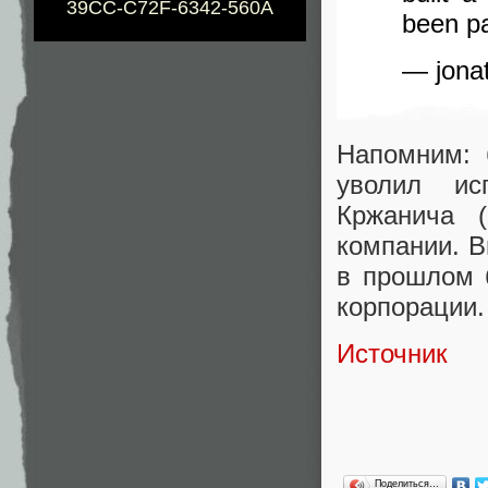
39CC-C72F-6342-560A
been pa
— jonat
Напомним: 
уволил ис
Кржанича (
компании. В
в прошлом 
корпорации.
Источник
Поделиться…