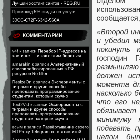
отделом т
Лучший хостинг сайтов - REG.RU
использов
Промокод 5% скидки на услуги
сообщается,
39CC-C72F-6342-560A
«Второй ин
КОММЕНТАРИИ
и убедил м
покинуть к
v4f
к записи
Перебор IP-адресов на
хостинге — и как с этим бороться
господин 
amarakin
к записи
Альтернативный
размышляю 
список заблокированных в РФ
должен исп
ресурсов Re:filter
ResizeOn
к записи
Эксперименты с
момента д
тиграми и другие способы
насколько 
преподавать программирование
студентам, которым скучно
что его не
Text2Vid
к записи
Эксперименты с
обязывает
тиграми и другие способы
преподавать программирование
минимуму 
студентам, которым скучно
подавать п
всым
к записи
Развёртывание своего
MTProxy Telegram со статистикой
целом бы