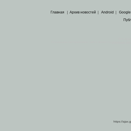
Главная
|
Архив новостей
|
Android
|
Google
Пуб
Все пра
Основными материалами сайта являются
архивные ко
https://ajax.