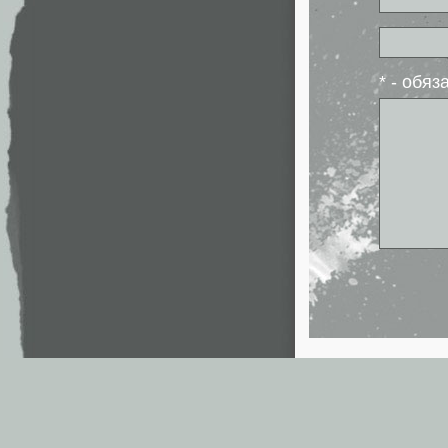
* - обя