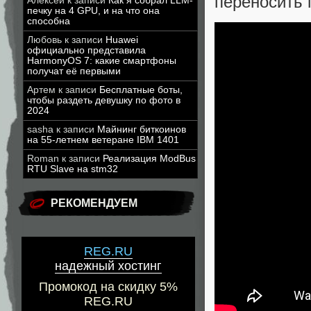
переносить 
Алексей
к записи
Как я собрал LLM-
печку на 4 GPU, и на что она
способна
Любовь
к записи
Huawei
официально представила
HarmonyOS 7: какие смартфоны
получат её первыми
Артем
к записи
Бесплатные боты,
чтобы раздеть девушку по фото в
2024
sasha
к записи
Майнинг биткоинов
на 55-летнем ветеране IBM 1401
Roman
к записи
Реализация ModBus
RTU Slave на stm32
РЕКОМЕНДУЕМ
REG.RU
надежный хостинг
Промокод на скидку 5%
REG.RU