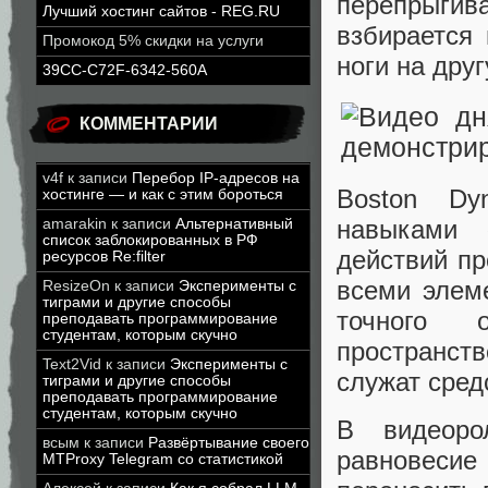
перепрыгива
Лучший хостинг сайтов - REG.RU
взбирается
Промокод 5% скидки на услуги
ноги на дру
39CC-C72F-6342-560A
КОММЕНТАРИИ
v4f
к записи
Перебор IP-адресов на
Boston Dy
хостинге — и как с этим бороться
навыками 
amarakin
к записи
Альтернативный
список заблокированных в РФ
действий п
ресурсов Re:filter
всеми элем
ResizeOn
к записи
Эксперименты с
тиграми и другие способы
точного 
преподавать программирование
студентам, которым скучно
пространст
Text2Vid
к записи
Эксперименты с
служат сред
тиграми и другие способы
преподавать программирование
студентам, которым скучно
В видеоро
всым
к записи
Развёртывание своего
равновесие
MTProxy Telegram со статистикой