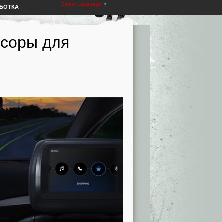
Select Language
▼
АБОТКА
ссоры для