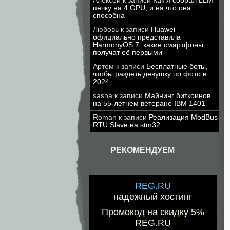
Алексей
к записи
Как я собрал LLM-
печку на 4 GPU, и на что она
способна
Любовь
к записи
Huawei
официально представила
HarmonyOS 7: какие смартфоны
получат её первыми
Артем
к записи
Бесплатные боты,
чтобы раздеть девушку по фото в
2024
sasha
к записи
Майнинг биткоинов
на 55-летнем ветеране IBM 1401
Roman
к записи
Реализация ModBus
RTU Slave на stm32
РЕКОМЕНДУЕМ
REG.RU
надежный хостинг
Промокод на скидку 5%
REG.RU