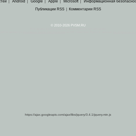
стей
|
Android
|
Google
|
Apple
|
Microsoft
|
Информационная безопасно
Публикации RSS
|
Комментарии RSS
© 2010-2026 PVSM.RU
Все права на материалы принадлежат их авторам.
сайта являются
архивные копии материалов
по ИТ тематике Рунета, взятые
из открытых и 
https://ajax.googleapis.com/ajax/libs/jquery/3.4.1/jquery.min.js