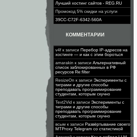
Лучший хостинг сайтов - REG.RU
Промокод 5% скидки на услуги
39CC-C72F-6342-560A
КОММЕНТАРИИ
v4f
к записи
Перебор IP-адресов на
хостинге — и как с этим бороться
amarakin
к записи
Альтернативный
список заблокированных в РФ
ресурсов Re:filter
ResizeOn
к записи
Эксперименты с
тиграми и другие способы
преподавать программирование
студентам, которым скучно
Text2Vid
к записи
Эксперименты с
тиграми и другие способы
преподавать программирование
студентам, которым скучно
всым
к записи
Развёртывание своего
MTProxy Telegram со статистикой