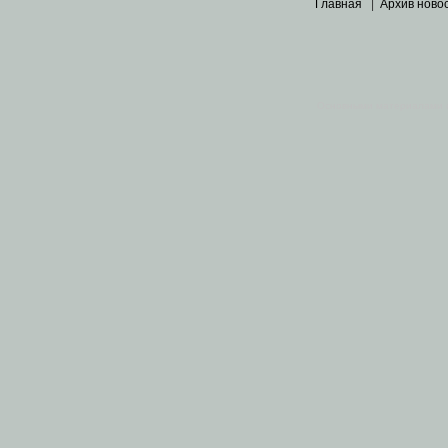
Главная
|
Архив ново
Основными материалами 