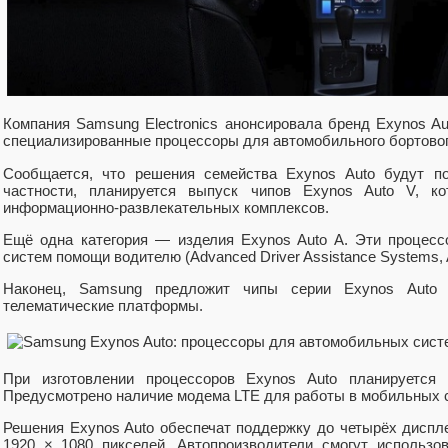
Компания Samsung Electronics анонсировала бренд Exynos Au
специализированные процессоры для автомобильного бортовог
Сообщается, что решения семейства Exynos Auto будут по
частности, планируется выпуск чипов Exynos Auto V, к
информационно-развлекательных комплексов.
Ещё одна категория — изделия Exynos Auto A. Эти процесс
систем помощи водителю (Advanced Driver Assistance Systems,
Наконец, Samsung предложит чипы серии Exynos Auto 
телематические платформы.
При изготовлении процессоров Exynos Auto планируется з
Предусмотрено наличие модема LTE для работы в мобильных с
Решения Exynos Auto обеспечат поддержку до четырёх диспл
1920 × 1080 пикселей. Автопроизводители смогут использо