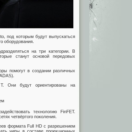
to, под которым будут выпускаться
о оборудования.
дразделяться на три категории. В
оторые станут основой передовых
оры помогут в создании различных
 ADAS).
T. Они будут ориентированы на
адействовать технологию FinFET.
етях четвёртого поколения.
еев формата Full HD с разрешением
вать чипы в составе проекционных