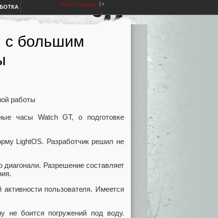
Select Language
▼
АБОТКА
ы с большим
ы
ные часы Watch GT, о подготовке
рму LightOS. Разработчик решил не
 диагонали. Разрешение составляет
ния.
 активности пользователя. Имеется
му не боится погружений под воду.