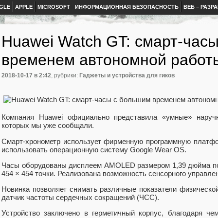
GLE
APPLE
MICROSOFT
ИНФОРМАЦИОННАЯ БЕЗОПАСНОСТЬ
ВЕБ – РАЗР
Huawei Watch GT: смарт-час
временем автономной работ
2018-10-17
в 2:42
, рубрики:
Гаджеты и устройства для гиков
Компания Huawei официально представила «умные» наруч
которых мы уже сообщали.
Смарт-хронометр использует фирменную программную платфо
использовать операционную систему Google Wear OS.
Часы оборудованы дисплеем AMOLED размером 1,39 дюйма по
454 × 454 точки. Реализована возможность сенсорного управле
Новинка позволяет снимать различные показатели физической
датчик частоты сердечных сокращений (ЧСС).
Устройство заключено в герметичный корпус, благодаря че