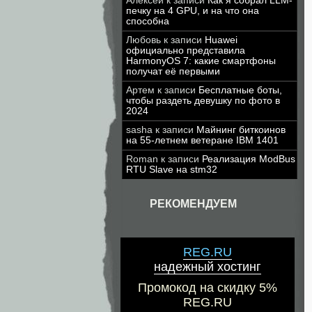
Алексей
к записи
Как я собрал LLM-
печку на 4 GPU, и на что она
способна
Любовь
к записи
Huawei
официально представила
HarmonyOS 7: какие смартфоны
получат её первыми
Артем
к записи
Бесплатные боты,
чтобы раздеть девушку по фото в
2024
sasha
к записи
Майнинг биткоинов
на 55-летнем ветеране IBM 1401
Roman
к записи
Реализация ModBus
RTU Slave на stm32
РЕКОМЕНДУЕМ
REG.RU
надежный хостинг
Промокод на скидку 5%
REG.RU