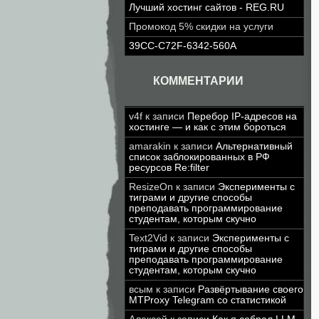
Лучший хостинг сайтов - REG.RU
Промокод 5% скидки на услуги
39CC-C72F-6342-560A
КОММЕНТАРИИ
v4f
к записи
Перебор IP-адресов на
хостинге — и как с этим бороться
amarakin
к записи
Альтернативный
список заблокированных в РФ
ресурсов Re:filter
ResizeOn
к записи
Эксперименты с
тиграми и другие способы
преподавать программирование
студентам, которым скучно
Text2Vid
к записи
Эксперименты с
тиграми и другие способы
преподавать программирование
студентам, которым скучно
всым
к записи
Развёртывание своего
MTProxy Telegram со статистикой