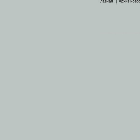
Главная
|
Архив ново
Основными материалами 