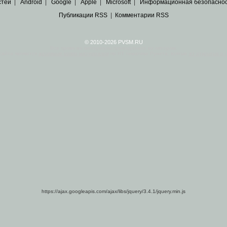
стей
|
Android
|
Google
|
Apple
|
Microsoft
|
Информационная безопасно
Публикации RSS
|
Комментарии RSS
© 2010-2026 PVSM.RU
Все права на материалы принадлежат их авторам.
сайта являются
архивные копии материалов
по ИТ тематике Рунета, взятые
из открытых и 
https://ajax.googleapis.com/ajax/libs/jquery/3.4.1/jquery.min.js