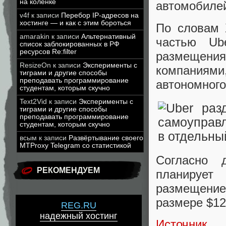
на коленке
автомобиле
v4f
к записи
Перебор IP-адресов на
хостинге — и как с этим бороться
По словам 
amarakin
к записи
Альтернативный
частью Ub
список заблокированных в РФ
ресурсов Re:filter
размещени
ResizeOn
к записи
Эксперименты с
компаниям
тиграми и другие способы
преподавать программирование
автономного
студентам, которым скучно
Text2Vid
к записи
Эксперименты с
тиграми и другие способы
преподавать программирование
студентам, которым скучно
всым
к записи
Развёртывание своего
MTProxy Telegram со статистикой
Согласно 
РЕКОМЕНДУЕМ
планируе
размещени
размере $12
REG.RU
надежный хостинг
Источник