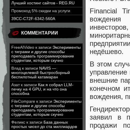
Лучший хостинг сайтов - REG.RU
Financial 
Промокод 5% скидки на услуги
вождения 
39CC-C72F-6342-560A
инвестор
КОММЕНТАРИИ
миноритар
предприяти
FreeAIVideo
к записи
Эксперименты
недёшево.
с тиграми и другие способы
преподавать программирование
студентам, которым скучно
В этом случ
Влад
к записи
NAVIS —
управление 
многоцелевой быстросборный
беспилотный катамаран
внешние пар
Азат
к записи
Как я собрал LLM-
конечном и
печку на 4 GPU, и на что она
способна
вождения, пи
FileCompare
к записи
Эксперименты
с тиграми и другие способы
Гендиректо
преподавать программирование
студентам, которым скучно
заявил в 
Феликс
к записи
База данных
продажи по
простых чисел до ста миллиардов