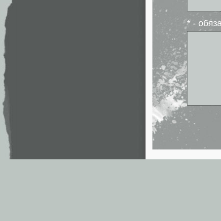
* - обя