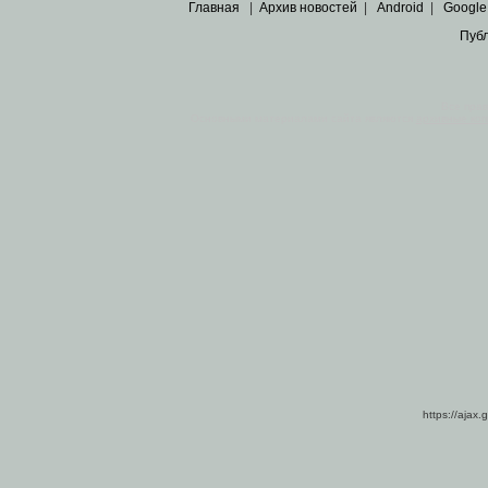
Главная
|
Архив новостей
|
Android
|
Google
Пуб
Все пра
Основными материалами сайта являются
архивные ко
https://ajax.