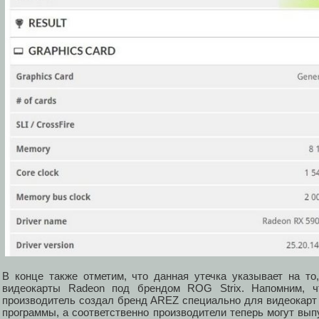
В конце также отметим, что данная утечка указывает на т
видеокарты Radeon под брендом ROG Strix. Напомним, ч
производитель создал бренд AREZ специально для видеокарт 
программы, а соответственно производители теперь могут в