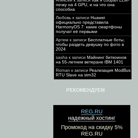
Алексей
к записи
Как я собрал LLM-
печку на 4 GPU, и на что она
способна
Любовь
к записи
Huawei
официально представила
HarmonyOS 7: какие смартфоны
получат её первыми
Артем
к записи
Бесплатные боты,
чтобы раздеть девушку по фото в
2024
sasha
к записи
Майнинг биткоинов
на 55-летнем ветеране IBM 1401
Roman
к записи
Реализация ModBus
RTU Slave на stm32
РЕКОМЕНДУЕМ
REG.RU
надежный хостинг
Промокод на скидку 5%
REG.RU