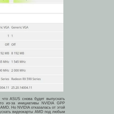
о, что ASUS снова будет выпускать
то из-за инициативы NVIDIA GPP
AMD. Но NVIDIA отказалась от этой
ыпускать видеокарты AMD под любым