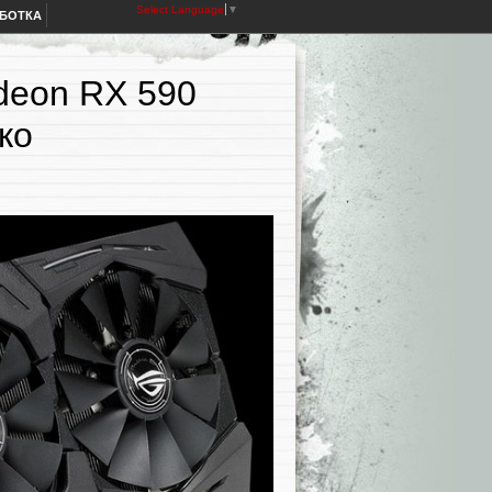
Select Language
▼
АБОТКА
deon RX 590
ко