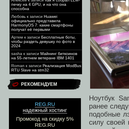
Алексей
к записи
Как я собрал LLM-
печку на 4 GPU, и на что она
способна
Любовь
к записи
Huawei
официально представила
HarmonyOS 7: какие смартфоны
получат её первыми
Артем
к записи
Бесплатные боты,
чтобы раздеть девушку по фото в
2024
sasha
к записи
Майнинг биткоинов
на 55-летнем ветеране IBM 1401
Roman
к записи
Реализация ModBus
RTU Slave на stm32
РЕКОМЕНДУЕМ
Ноутбук Sa
REG.RU
ранее следу
надежный хостинг
подобные л
Промокод на скидку 5%
силу своей 
REG.RU