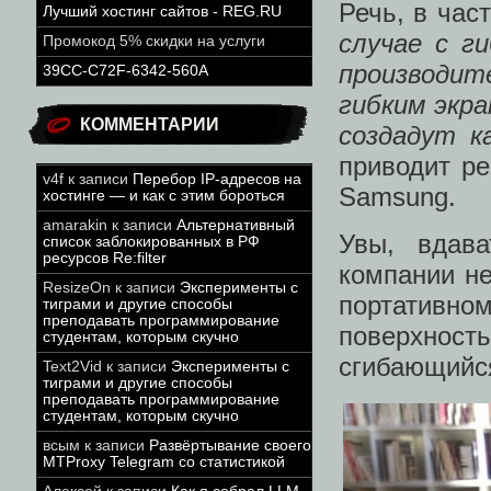
Речь, в час
Лучший хостинг сайтов - REG.RU
случае с г
Промокод 5% скидки на услуги
производит
39CC-C72F-6342-560A
гибким экр
КОММЕНТАРИИ
создадут к
приводит ре
v4f
к записи
Перебор IP-адресов на
Samsung.
хостинге — и как с этим бороться
amarakin
к записи
Альтернативный
Увы, вдава
список заблокированных в РФ
ресурсов Re:filter
компании не
ResizeOn
к записи
Эксперименты с
портативн
тиграми и другие способы
преподавать программирование
поверхнос
студентам, которым скучно
сгибающийс
Text2Vid
к записи
Эксперименты с
тиграми и другие способы
преподавать программирование
студентам, которым скучно
всым
к записи
Развёртывание своего
MTProxy Telegram со статистикой