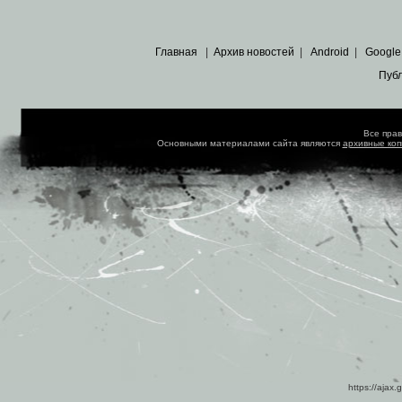
Главная
|
Архив новостей
|
Android
|
Google
Пуб
Все пра
Основными материалами сайта являются
архивные ко
https://ajax.