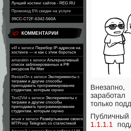
Лучший хостинг сайтов - REG.RU
Промокод 5% скидки на услуги
39CC-C72F-6342-560A
КОММЕНТАРИИ
v4f
к записи
Перебор IP-адресов на
хостинге — и как с этим бороться
amarakin
к записи
Альтернативный
список заблокированных в РФ
ресурсов Re:filter
ResizeOn
к записи
Эксперименты с
тиграми и другие способы
Внезапно,
преподавать программирование
студентам, которым скучно
заработал
Text2Vid
к записи
Эксперименты с
только под
тиграми и другие способы
преподавать программирование
студентам, которым скучно
Публичный 
всым
к записи
Развёртывание своего
1.1.1.1
подд
MTProxy Telegram со статистикой