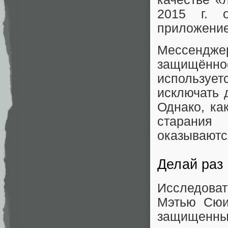
2015 г.
приложение
Мессендж
защищённо
использу
исключать 
Однако, ка
старани
оказываютс
Делай раз
Исследоват
Мэтью Сюи
защищенны