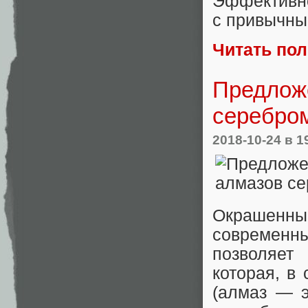
Эффективно
с привычны
Читать по
Предложе
серебро
2018-10-24
в 1
Окрашенные
современн
позволяет
которая, в
(алмаз — э