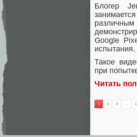
Блогер Je
занимает
различны
демонстри
Google Pix
испытания.
Такое виде
при попытк
Читать по
1
2
3
...
1