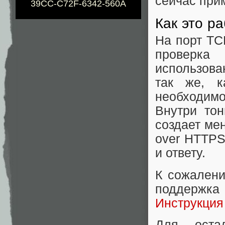
сейчас при
39CC-C72F-6342-560A
Как это р
На порт TC
проверка
использова
так же, к
необходим
Внутри то
создает ме
over HTTPS
и ответу.
К сожалени
поддержка 
Инструкция 
Для остал