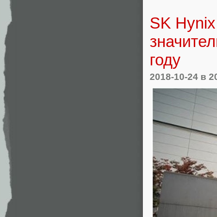
SK Hynix
значител
году
2018-10-24
в 2