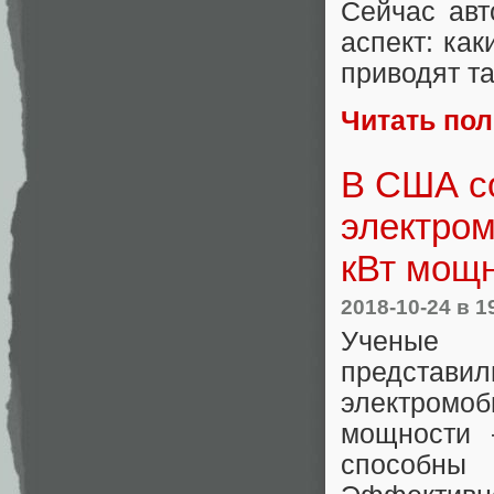
Сейчас авт
аспект: ка
приводят т
Читать по
В США с
электром
кВт мощ
2018-10-24
в 1
Ученые О
представил
электромоб
мощности 
способны