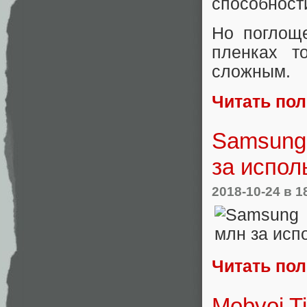
способност
Но поглоще
пленках т
сложным.
Читать по
Samsung 
за испол
2018-10-24
в 1
Читать по
Mobvoi T