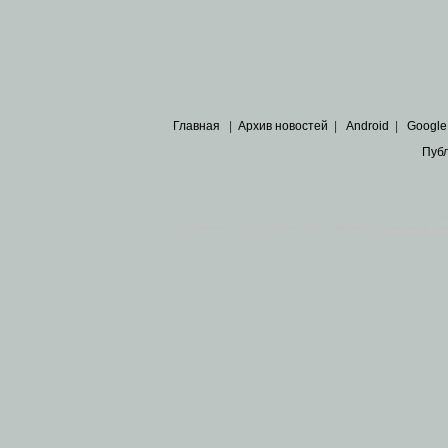
Главная
|
Архив новостей
|
Android
|
Google
Пуб
Все пра
Основными материалами сайта являются
архивные ко