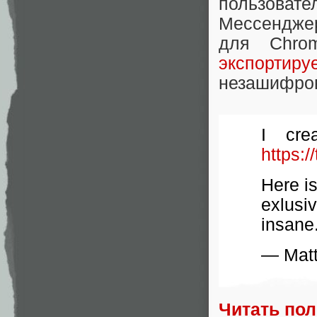
пользова
Мессенджер
для Chrom
экспортиру
незашифров
I cre
https:
Here is
exlus
insane
— Matt
Читать по