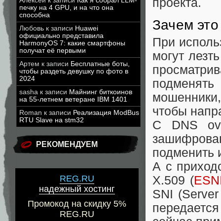
проекта.
Алексей
к записи
Как я собрал LLM-
печку на 4 GPU, и на что она
способна
Зачем это
Любовь
к записи
Huawei
официально представила
При исполь
HarmonyOS 7: какие смартфоны
получат её первыми
могут лезт
Артем
к записи
Бесплатные боты,
просматри
чтобы раздеть девушку по фото в
2024
подменять
sasha
к записи
Майнинг биткоинов
мошенники,
на 55-летнем ветеране IBM 1401
чтобы напр
Roman
к записи
Реализация ModBus
RTU Slave на stm32
C DNS ove
зашифрова
РЕКОМЕНДУЕМ
подменить 
А с приход
X.509 (
ESN
REG.RU
надежный хостинг
SNI (Server
Промокод на скидку 5%
передается
REG.RU