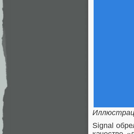
Иллюстра
Signal обре
качестве 