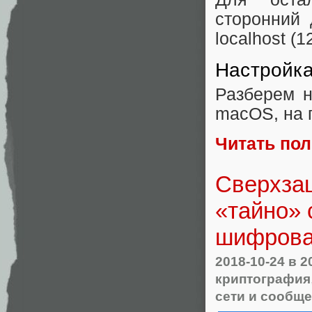
сторонний 
localhost (1
Настройк
Разберем н
macOS, на 
Читать по
Сверхза
«тайно» 
шифрова
2018-10-24
в 2
криптография
сети и сообщ