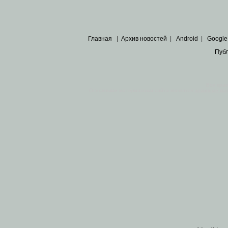
Главная
|
Архив новостей
|
Android
|
Google
Пуб
Все пра
Основными материалами сайта являются
архивные ко