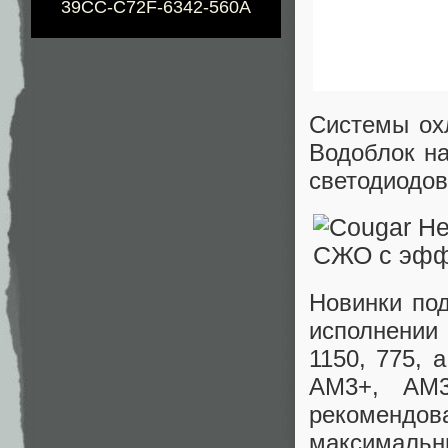
39CC-C72F-6342-560A
Системы ох
Водоблок на
светодиодо
Новинки под
исполнении S
1150, 775, 
AM3+, AM
рекомендов
максимальн