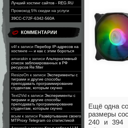
Лучший хостинг сайтов - REG.RU
Промокод 5% скидки на услуги
39CC-C72F-6342-560A
КОММЕНТАРИИ
v4f
к записи
Перебор IP-адресов на
хостинге — и как с этим бороться
amarakin
к записи
Альтернативный
список заблокированных в РФ
ресурсов Re:filter
ResizeOn
к записи
Эксперименты с
тиграми и другие способы
преподавать программирование
студентам, которым скучно
Text2Vid
к записи
Эксперименты с
тиграми и другие способы
преподавать программирование
Ещё одна с
студентам, которым скучно
размеры сос
всым
к записи
Развёртывание своего
MTProxy Telegram со статистикой
240 и 394 