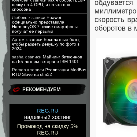
Алексей
к записи
Как я собрал LLM-
обдувает
печку на 4 GPU, и на что она
миллиметр
способна
Любовь
к записи
Huawei
скорость вр
официально представила
оборотов в 
HarmonyOS 7: какие смартфоны
получат её первыми
Артем
к записи
Бесплатные боты,
чтобы раздеть девушку по фото в
2024
sasha
к записи
Майнинг биткоинов
на 55-летнем ветеране IBM 1401
Roman
к записи
Реализация ModBus
RTU Slave на stm32
РЕКОМЕНДУЕМ
REG.RU
надежный хостинг
Промокод на скидку 5%
REG.RU