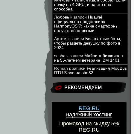
Алексей
к записи
Как я собрал LLM-
печку на 4 GPU, и на что она
способна
Любовь
к записи
Huawei
официально представила
HarmonyOS 7: какие смартфоны
получат её первыми
Артем
к записи
Бесплатные боты,
чтобы раздеть девушку по фото в
2024
sasha
к записи
Майнинг биткоинов
на 55-летнем ветеране IBM 1401
Roman
к записи
Реализация ModBus
RTU Slave на stm32
РЕКОМЕНДУЕМ
REG.RU
надежный хостинг
Промокод на скидку 5%
REG.RU