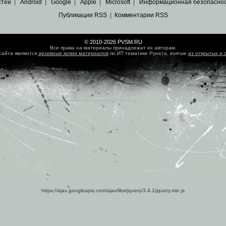
стей
|
Android
|
Google
|
Apple
|
Microsoft
|
Информационная безопасно
Публикации RSS
|
Комментарии RSS
© 2010-2026 PVSM.RU
Все права на материалы принадлежат их авторам.
сайта являются
архивные копии материалов
по ИТ тематике Рунета, взятые
из открытых и 
https://ajax.googleapis.com/ajax/libs/jquery/3.4.1/jquery.min.js