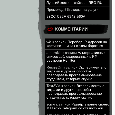
Лучший хостинг сайтов - REG.RU
Промокод 5% скидки на услуги
39CC-C72F-6342-560A
КОММЕНТАРИИ
v4f
к записи
Перебор IP-адресов на
хостинге — и как с этим бороться
amarakin
к записи
Альтернативный
список заблокированных в РФ
ресурсов Re:filter
ResizeOn
к записи
Эксперименты с
тиграми и другие способы
преподавать программирование
студентам, которым скучно
Text2Vid
к записи
Эксперименты с
тиграми и другие способы
преподавать программирование
студентам, которым скучно
всым
к записи
Развёртывание своего
MTProxy Telegram со статистикой