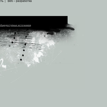
сть
|
Веб – разработка
общедоступных источников
.