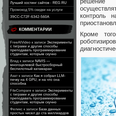
решение 
Лучший хостинг сайтов - REG.RU
осуществл
Промокод 5% скидки на услуги
контроль 
39CC-C72F-6342-560A
приостановл
КОММЕНТАРИИ
Кроме того
роботизир
FreeAIVideo
к записи
Эксперименты
с тиграми и другие способы
диагностиче
преподавать программирование
студентам, которым скучно
Влад
к записи
NAVIS —
многоцелевой быстросборный
беспилотный катамаран
Азат
к записи
Как я собрал LLM-
печку на 4 GPU, и на что она
способна
FileCompare
к записи
Эксперименты
с тиграми и другие способы
преподавать программирование
студентам, которым скучно
Феликс
к записи
База данных
простых чисел до ста миллиардов