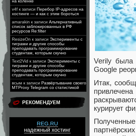
на коленке
v4f
к записи
Перебор IP-адресов на
хостинге — и как с этим бороться
amarakin
к записи
Альтернативный
список заблокированных в РФ
ресурсов Re:filter
ResizeOn
к записи
Эксперименты с
тиграми и другие способы
преподавать программирование
студентам, которым скучно
Verily была
Text2Vid
к записи
Эксперименты с
тиграми и другие способы
Google реор
преподавать программирование
студентам, которым скучно
Итак, сообщ
всым
к записи
Развёртывание своего
MTProxy Telegram со статистикой
привлечен
раскрывают
РЕКОМЕНДУЕМ
курирует фир
Полученны
REG.RU
партнёрских
надежный хостинг