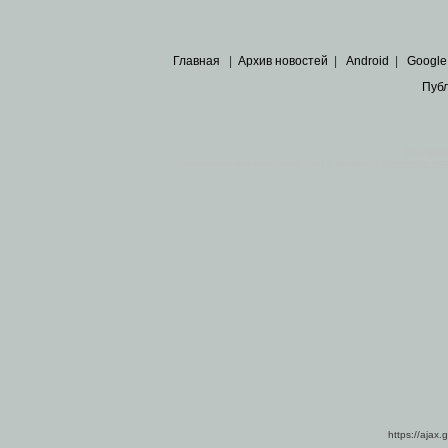
Главная
|
Архив новостей
|
Android
|
Google
Пуб
Все пра
Основными материалами сайта являются
архивные ко
https://ajax.