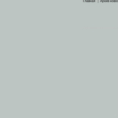
Главная
|
Архив ново
Основными материалами 