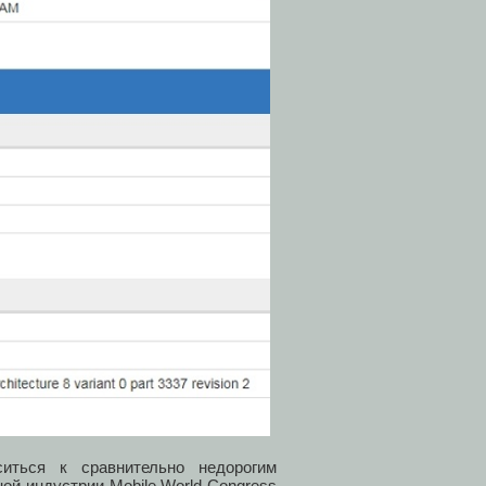
иться к сравнительно недорогим
ой индустрии Mobile World Congress