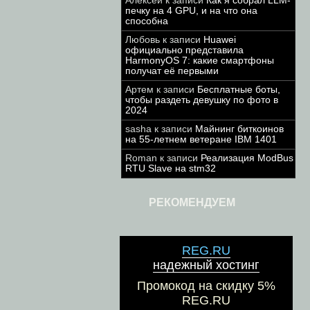
Алексей
к записи
Как я собрал LLM-
печку на 4 GPU, и на что она
способна
Любовь
к записи
Huawei
официально представила
HarmonyOS 7: какие смартфоны
получат её первыми
Артем
к записи
Бесплатные боты,
чтобы раздеть девушку по фото в
2024
sasha
к записи
Майнинг биткоинов
на 55-летнем ветеране IBM 1401
Roman
к записи
Реализация ModBus
RTU Slave на stm32
РЕКОМЕНДУЕМ
REG.RU
надежный хостинг
Промокод на скидку 5%
REG.RU