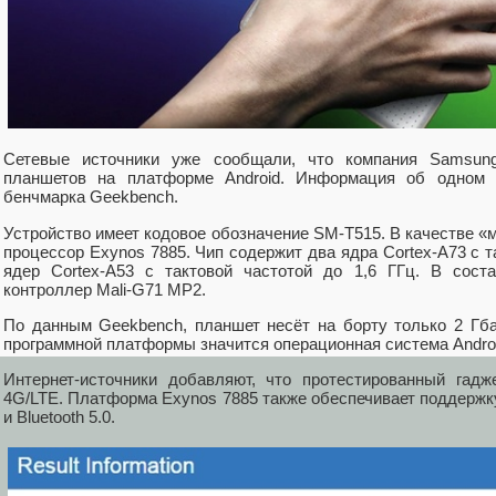
Сетевые источники уже сообщали, что компания Samsung
планшетов на платформе Android. Информация об одном 
бенчмарка Geekbench.
Устройство имеет кодовое обозначение SM-T515. В качестве «
процессор Exynos 7885. Чип содержит два ядра Cortex-A73 с т
ядер Cortex-A53 с тактовой частотой до 1,6 ГГц. В сост
контроллер Mali-G71 MP2.
По данным Geekbench, планшет несёт на борту только 2 Гба
программной платформы значится операционная система Android
Интернет-источники добавляют, что протестированный гад
4G/LTE. Платформа Exynos 7885 также обеспечивает поддержку
и Bluetooth 5.0.