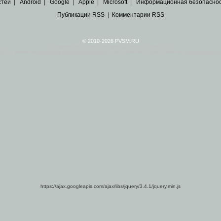
стей
|
Android
|
Google
|
Apple
|
Microsoft
|
Информационная безопасно
Публикации RSS
|
Комментарии RSS
© 2010-2026 PVSM.RU
Все права на материалы принадлежат их авторам.
сайта являются
архивные копии материалов
по ИТ тематике Рунета, взятые
из открытых и 
https://ajax.googleapis.com/ajax/libs/jquery/3.4.1/jquery.min.js