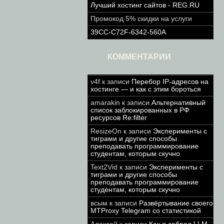
Лучший хостинг сайтов - REG.RU
Промокод 5% скидки на услуги
39CC-C72F-6342-560A
КОММЕНТАРИИ
v4f
к записи
Перебор IP-адресов на
хостинге — и как с этим бороться
amarakin
к записи
Альтернативный
список заблокированных в РФ
ресурсов Re:filter
ResizeOn
к записи
Эксперименты с
тиграми и другие способы
преподавать программирование
студентам, которым скучно
Text2Vid
к записи
Эксперименты с
тиграми и другие способы
преподавать программирование
студентам, которым скучно
всым
к записи
Развёртывание своего
MTProxy Telegram со статистикой