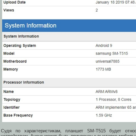
Судя по характеристикам, планшет SM-T515 будет относ
устройствам. Анонс может быть приурочен к выставке мобильн