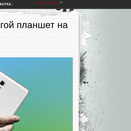
Select Language
▼
АБОТКА
гой планшет на