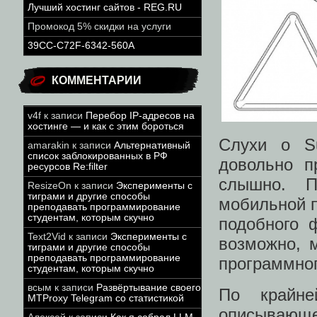
Лучший хостинг сайтов - REG.RU
Промокод 5% скидки на услуги
39CC-C72F-6342-560A
КОММЕНТАРИИ
v4f
к записи
Перебор IP-адресов на
хостинге — и как с этим бороться
Слухи о Su
amarakin
к записи
Альтернативный
список заблокированных в РФ
довольно п
ресурсов Re:filter
слышно. П
ResizeOn
к записи
Эксперименты с
тиграми и другие способы
мобильной п
преподавать программирование
студентам, которым скучно
подобного 
Text2Vid
к записи
Эксперименты с
возможно, 
тиграми и другие способы
преподавать программирование
программног
студентам, которым скучно
всым
к записи
Развёртывание своего
По крайне
MTProxy Telegram со статистикой
описывающе