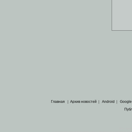
Главная
|
Архив новостей
|
Android
|
Google
Пуб
Все пра
Основными материалами сайта являются
архивные ко