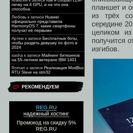
Алексей
к записи
Как я собрал LLM-
печку на 4 GPU, и на что она
планшет и 
способна
из трёх с
Любовь
к записи
Huawei
официально представила
середине 20
HarmonyOS 7: какие смартфоны
целиком из
получат её первыми
Артем
к записи
Бесплатные боты,
получится о
чтобы раздеть девушку по фото в
изгибов.
2024
sasha
к записи
Майнинг биткоинов
на 55-летнем ветеране IBM 1401
Roman
к записи
Реализация ModBus
RTU Slave на stm32
РЕКОМЕНДУЕМ
REG.RU
надежный хостинг
Промокод на скидку 5%
REG.RU