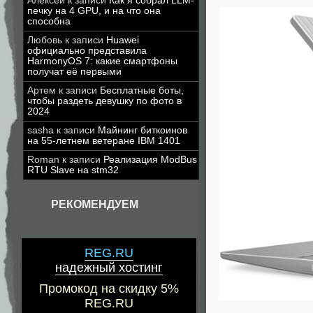
Алексей
к записи
Как я собрал LLM-
печку на 4 GPU, и на что она
способна
Любовь
к записи
Huawei
официально представила
HarmonyOS 7: какие смартфоны
получат её первыми
Артем
к записи
Бесплатные боты,
чтобы раздеть девушку по фото в
2024
sasha
к записи
Майнинг биткоинов
на 55-летнем ветеране IBM 1401
Roman
к записи
Реализация ModBus
RTU Slave на stm32
РЕКОМЕНДУЕМ
REG.RU
надежный хостинг
Промокод на скидку 5%
REG.RU