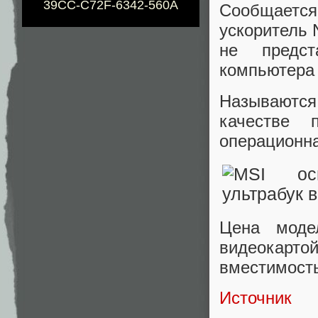
39CC-C72F-6342-560A
Сообщается,
ускоритель 
не предст
компьютера 
Называются 
качестве 
операционна
Цена моде
видеокарто
вместимость
Источник