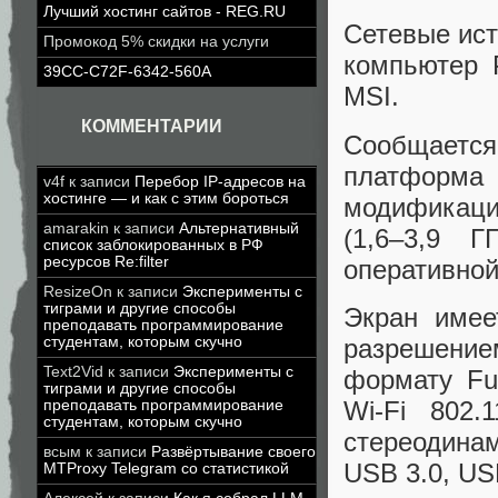
Лучший хостинг сайтов - REG.RU
Сетевые ист
Промокод 5% скидки на услуги
компьютер 
39CC-C72F-6342-560A
MSI.
КОММЕНТАРИИ
Сообщается
платформа 
v4f
к записи
Перебор IP-адресов на
хостинге — и как с этим бороться
модификаци
amarakin
к записи
Альтернативный
(1,6–3,9 
список заблокированных в РФ
ресурсов Re:filter
оперативной
ResizeOn
к записи
Эксперименты с
тиграми и другие способы
Экран имее
преподавать программирование
разрешение
студентам, которым скучно
Text2Vid
к записи
Эксперименты с
формату Fu
тиграми и другие способы
Wi-Fi 802.1
преподавать программирование
студентам, которым скучно
стереодинам
всым
к записи
Развёртывание своего
USB 3.0, US
MTProxy Telegram со статистикой