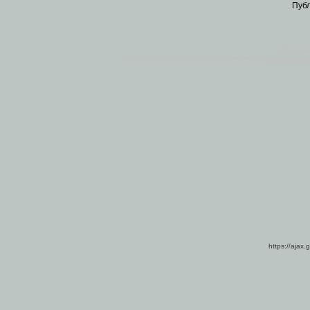
Пуб
Все пра
Основными материалами сайта являются
архивные ко
https://ajax.