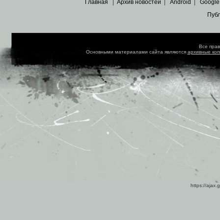
Главная
|
Архив новостей
|
Android
|
Google
Пуб
Все пра
Основными материалами сайта являются
архивные ко
https://ajax.