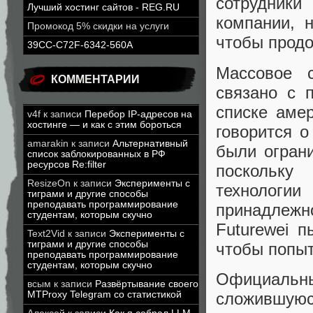
сотрудники
Лучший хостинг сайтов - REG.RU
компании, 
Промокод 5% скидки на услуги
чтобы продо
39CC-C72F-6342-560A
Массовое 
КОММЕНТАРИИ
связано с 
списке аме
v4f
к записи
Перебор IP-адресов на
хостинге — и как с этим бороться
говорится о
amarakin
к записи
Альтернативный
были огран
список заблокированных в РФ
ресурсов Re:filter
поскольку
ResizeOn
к записи
Эксперименты с
технолог
тиграми и другие способы
преподавать программирование
принадлежн
студентам, которым скучно
Futurewei п
Text2Vid
к записи
Эксперименты с
тиграми и другие способы
чтобы попыт
преподавать программирование
студентам, которым скучно
Официальн
всым
к записи
Развёртывание своего
сложившуюс
MTProxy Telegram со статистикой