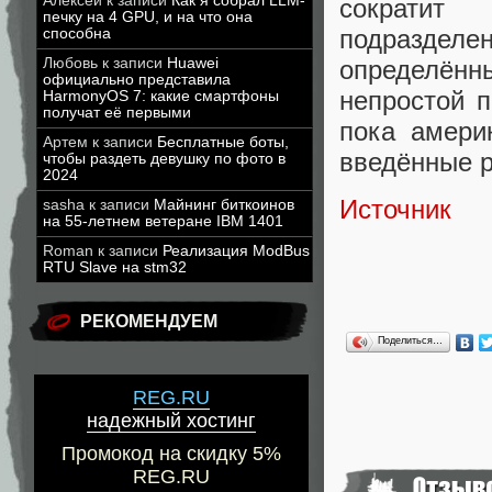
Алексей
к записи
Как я собрал LLM-
сократит 
печку на 4 GPU, и на что она
подразде
способна
определён
Любовь
к записи
Huawei
официально представила
непростой п
HarmonyOS 7: какие смартфоны
получат её первыми
пока амери
Артем
к записи
Бесплатные боты,
введённые р
чтобы раздеть девушку по фото в
2024
Источник
sasha
к записи
Майнинг биткоинов
на 55-летнем ветеране IBM 1401
Roman
к записи
Реализация ModBus
RTU Slave на stm32
РЕКОМЕНДУЕМ
Поделиться…
REG.RU
надежный хостинг
Промокод на скидку 5%
REG.RU