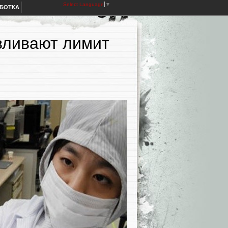
Select Language
▼
АБОТКА
вливают лимит