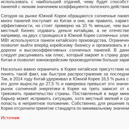
использовать с наибольшей отдачей, чему будет способс
панелей с низким значением коэффициента полезного действия
Сегодня на рынке Южной Кореи обращаются солнечные панел
много панелей поступает из Китая и они, как правило, хара
эффективности, но стоят примерно на 10 % меньше, чем вы
местный бизнес отдавать деньги китайцам, а не отечеств
например, на двух строящихся в Южной Корее солнечных эле
МВт используются панели китайского производства. Огранич
позволит выйти вперёд корейскому бизнесу и организовать в
дорогих и высокоэффективных солнечных панелей. В данн
следует расценивать как плюс, который закроет в страну дор
Китая и позволит южнокорейским производителям больше зара
Насколько важно ограничить в Корее китайское присутствие 
понять такой факт, как быстрое распространение за последни
Так, в 2014 году Китай удерживал в Южной Корее 16,5 % рыка с
его доля выросла до 27,5 % и наверняка превысит это значе
рынок солнечной энергетики в Корее на треть зависит от 
тревожить правительство страны. Поставленный в виде мин
барьер может исправить ситуацию, хотя местный мелкий и ср
попасть в неприятное положение. Собственно, для решения
Кореи отсрочили принятие стандарта по минимальному значени
Источник