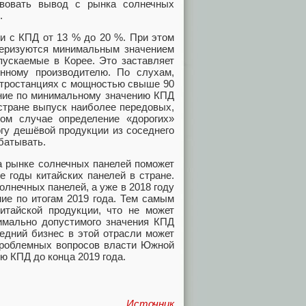
твовать вывод с рынка солнечных
.
и с КПД от 13 % до 20 %. При этом
ктеризуются минимальным значением
пускаемые в Корее. Это заставляет
енному производителю. По слухам,
ктростанциях с мощностью свыше 90
ение по минимальному значению КПД
 стране выпуск наиболее передовых,
ом случае определение «дорогих»
огу дешёвой продукции из соседнего
батывать.
на рынке солнечных панелей поможет
е годы китайских панелей в стране.
олнечных панелей, а уже в 2018 году
ние по итогам 2019 года. Тем самым
китайской продукции, что не может
имально допустимого значения КПД
едний бизнес в этой отрасли может
 проблемных вопросов власти Южной
ю КПД до конца 2019 года.
Источник