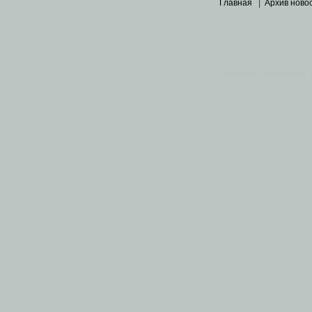
Главная
|
Архив ново
Основными материалами 