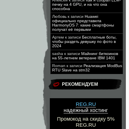
Алексей
к записи
Как я собрал LLM-
печку на 4 GPU, и на что она
способна
Любовь
к записи
Huawei
официально представила
HarmonyOS 7: какие смартфоны
получат её первыми
Артем
к записи
Бесплатные боты,
чтобы раздеть девушку по фото в
2024
sasha
к записи
Майнинг биткоинов
на 55-летнем ветеране IBM 1401
Roman
к записи
Реализация ModBus
RTU Slave на stm32
РЕКОМЕНДУЕМ
REG.RU
надежный хостинг
Промокод на скидку 5%
REG.RU