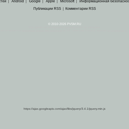
стей
|
Android
|
Google
|
Apple
|
Microsoft
|
Информационная безопасно
Публикации RSS
|
Комментарии RSS
© 2010-2026 PVSM.RU
Все права на материалы принадлежат их авторам.
сайта являются
архивные копии материалов
по ИТ тематике Рунета, взятые
из открытых и 
https://ajax.googleapis.com/ajax/libs/jquery/3.4.1/jquery.min.js