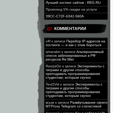
Лучший хостинг сайтов - REG.RU
Промокод 5% скидки на услуги
39CC-C72F-6342-560A
КОММЕНТАРИИ
v4f
к записи
Перебор IP-адресов на
хостинге — и как с этим бороться
amarakin
к записи
Альтернативный
список заблокированных в РФ
ресурсов Re:filter
ResizeOn
к записи
Эксперименты с
тиграми и другие способы
преподавать программирование
студентам, которым скучно
Text2Vid
к записи
Эксперименты с
тиграми и другие способы
преподавать программирование
студентам, которым скучно
всым
к записи
Развёртывание своего
MTProxy Telegram со статистикой