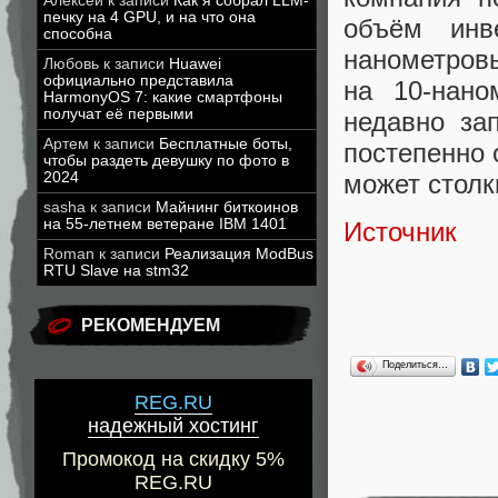
Алексей
к записи
Как я собрал LLM-
печку на 4 GPU, и на что она
объём инв
способна
нанометровы
Любовь
к записи
Huawei
официально представила
на 10-нано
HarmonyOS 7: какие смартфоны
получат её первыми
недавно за
Артем
к записи
Бесплатные боты,
постепенно 
чтобы раздеть девушку по фото в
2024
может столк
sasha
к записи
Майнинг биткоинов
на 55-летнем ветеране IBM 1401
Источник
Roman
к записи
Реализация ModBus
RTU Slave на stm32
РЕКОМЕНДУЕМ
Поделиться…
REG.RU
надежный хостинг
Промокод на скидку 5%
REG.RU