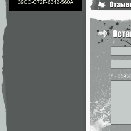
39CC-C72F-6342-560A
* - обя