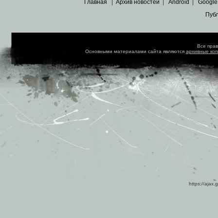
Главная
|
Архив новостей
|
Android
|
Google
Пуб
Все пра
Основными материалами сайта являются
архивные ко
https://ajax.