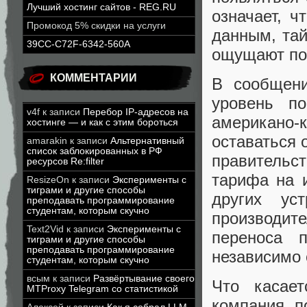
Лучший хостинг сайтов - REG.RU
означает, 
Промокод 5% скидки на услуги
данным, та
39CC-C72F-6342-560A
ощущают пос
КОММЕНТАРИИ
В сообщени
уровень по
v4f
к записи
Перебор IP-адресов на
американо-
хостинге — и как с этим бороться
оставаться 
amarakin
к записи
Альтернативный
список заблокированных в РФ
правительст
ресурсов Re:filter
тарифа на 
ResizeOn
к записи
Эксперименты с
тиграми и другие способы
других ус
преподавать программирование
студентам, которым скучно
производи
Text2Vid
к записи
Эксперименты с
переноса 
тиграми и другие способы
преподавать программирование
независимо 
студентам, которым скучно
всым
к записи
Развёртывание своего
Что касает
MTProxy Telegram со статистикой
компания п