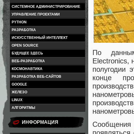
СИСТЕМНОЕ АДМИНИСТРИРОВАНИЕ
УПРАВЛЕНИЕ ПРОЕКТАМИ
PYTHON
РАЗРАБОТКА
ИСКУССТВЕННЫЙ ИНТЕЛЛЕКТ
OPEN SOURCE
По данным
БУДУЩЕЕ ЗДЕСЬ
Electronics,
ВЕБ-РАЗРАБОТКА
полугодии э
КОСМОНАВТИКА
конце пр
РАЗРАБОТКА ВЕБ-САЙТОВ
производст
GOOGLE
ЖЕЛЕЗО
нанометров
LINUX
производств
АЛГОРИТМЫ
нанометровы
ИНФОРМАЦИЯ
Сообщения 
появляться 