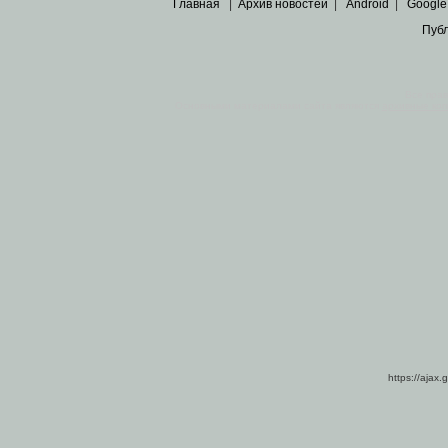
Главная
|
Архив новостей
|
Android
|
Google
Пуб
Все пра
Основными материалами сайта являются
архивные ко
https://ajax.