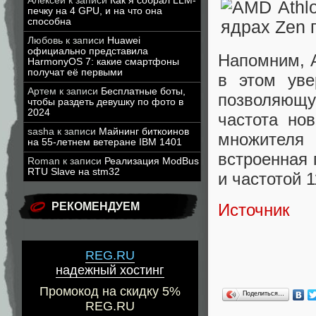
Алексей
к записи
Как я собрал LLM-
печку на 4 GPU, и на что она
способна
Любовь
к записи
Huawei
официально представила
Напомним, A
HarmonyOS 7: какие смартфоны
получат её первыми
в этом уве
Артем
к записи
Бесплатные боты,
позволяющу
чтобы раздеть девушку по фото в
2024
частота нов
sasha
к записи
Майнинг биткоинов
множителя
на 55-летнем ветеране IBM 1401
встроенная 
Roman
к записи
Реализация ModBus
RTU Slave на stm32
и частотой 
Источник
РЕКОМЕНДУЕМ
REG.RU
надежный хостинг
Промокод на скидку 5%
Поделиться…
REG.RU