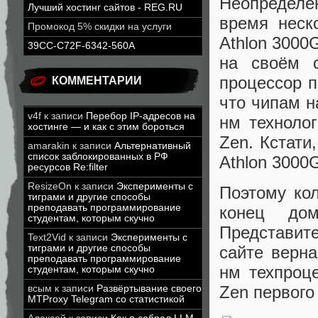
Неопределё
Лучший хостинг сайтов - REG.RU
время неск
Промокод 5% скидки на услуги
Athlon 3000
39CC-C72F-6342-560A
на своём с
процессор п
КОММЕНТАРИИ
что чипам н
v4f
к записи
Перебор IP-адресов на
нм техноло
хостинге — и как с этим бороться
Zen. Кстати
amarakin
к записи
Альтернативный
список заблокированных в РФ
Athlon 3000
ресурсов Re:filter
ResizeOn
к записи
Эксперименты с
Поэтому ко
тиграми и другие способы
преподавать программирование
конец до
студентам, которым скучно
Представите
Text2Vid
к записи
Эксперименты с
сайте верна
тиграми и другие способы
преподавать программирование
нм техпроц
студентам, которым скучно
Zen первого
всым
к записи
Развёртывание своего
MTProxy Telegram со статистикой