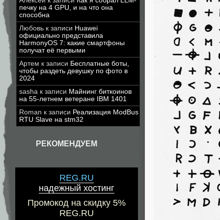
Алексей
к записи
Как я собрал LLM-
печку на 4 GPU, и на что она
способна
Любовь
к записи
Huawei
официально представила
HarmonyOS 7: какие смартфоны
получат её первыми
Артем
к записи
Бесплатные боты,
чтобы раздеть девушку по фото в
2024
sasha
к записи
Майнинг биткоинов
на 55-летнем ветеране IBM 1401
Roman
к записи
Реализация ModBus
RTU Slave на stm32
РЕКОМЕНДУЕМ
REG.RU
надежный хостинг
Промокод на скидку 5%
REG.RU