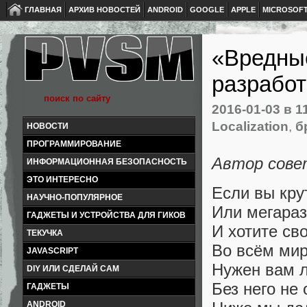
ГЛАВНАЯ
АРХИВ НОВОСТЕЙ
ANDROID
GOOGLE
APPLE
MICROSOF
«Вредные
разработ
2016-01-03
в 1
Localization
,
б
НОВОСТИ
ПРОГРАММИРОВАНИЕ
Автор сов
ИНФОРМАЦИОННАЯ БЕЗОПАСНОСТЬ
ЭТО ИНТЕРЕСНО
Если вы кру
НАУЧНО-ПОПУЛЯРНОЕ
Или мегараз
ГАДЖЕТЫ И УСТРОЙСТВА ДЛЯ ГИКОВ
И хотите св
ТЕКУЧКА
Во всём мир
JAVASCRIPT
Нужен вам л
DIY ИЛИ СДЕЛАЙ САМ
Без него не
ГАДЖЕТЫ
ANDROID