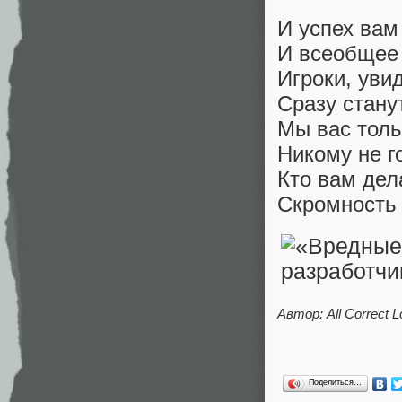
И успех вам
И всеобщее 
Игроки, уви
Сразу стану
Мы вас толь
Никому не г
Кто вам дел
Скромность 
Автор: All Correct Lo
Поделиться…