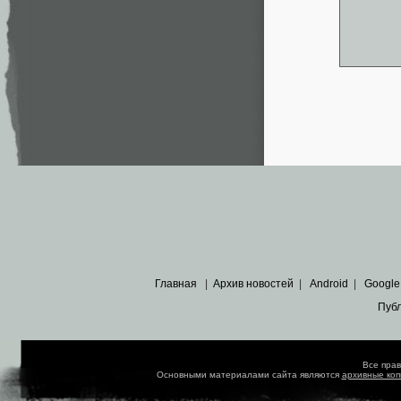
Главная
|
Архив новостей
|
Android
|
Google
Пуб
Все пра
Основными материалами сайта являются
архивные ко