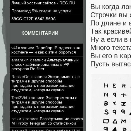
Лучший хостинг сайтов - REG.RU
Вы когда ло
Промокод 5% скидки на услуги
Строчки вы 
39CC-C72F-6342-560A
По длине и
Так красиве
КОММЕНТАРИИ
Ну а если в
Много текст
v4f
к записи
Перебор IP-адресов на
хостинге — и как с этим бороться
Вы его в ка
amarakin
к записи
Альтернативный
Пусть вытас
список заблокированных в РФ
ресурсов Re:filter
ResizeOn
к записи
Эксперименты с
тиграми и другие способы
преподавать программирование
студентам, которым скучно
Text2Vid
к записи
Эксперименты с
тиграми и другие способы
преподавать программирование
студентам, которым скучно
всым
к записи
Развёртывание своего
MTProxy Telegram со статистикой