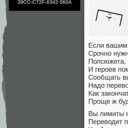
39CC-C72F-6342-560A
Если вашим
Срочно нужн
Полсюжета,
И героев по
Сообщать в
Надо перево
Как законча
Проще ж буд
Вы лимиты 
Переводит п