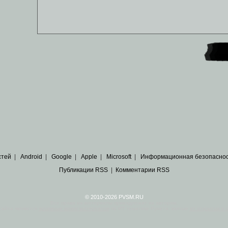
стей
|
Android
|
Google
|
Apple
|
Microsoft
|
Информационная безопасно
Публикации RSS
|
Комментарии RSS
© 2010-2026 PVSM.RU
Все права на материалы принадлежат их авторам.
сайта являются
архивные копии материалов
по ИТ тематике Рунета, взятые
из открытых и 