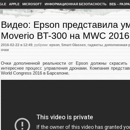
GLE
APPLE
MICROSOFT
ИНФОРМАЦИОННАЯ БЕЗОПАСНОСТЬ
ВЕБ – РАЗР
Видео: Epson представила у
Moverio BT-300 на MWC 2016
2016-02-22
в 12:49
, рубрики:
epson
,
Smart Glasses
,
гаджеты
,
дополненная 
очки
Очки дополненной реальности от Epson должны скрасить 
интереснее процесс управления дронами. Компания представ
World Congress 2016 в Барселоне.