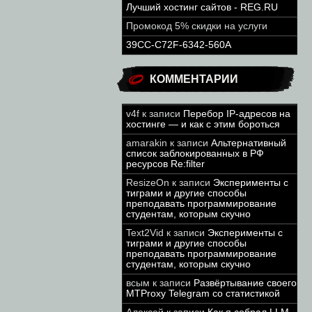
Лучший хостинг сайтов - REG.RU
Промокод 5% скидки на услуги
39CC-C72F-6342-560A
КОММЕНТАРИИ
v4f
к записи
Перебор IP-адресов на
хостинге — и как с этим бороться
amarakin
к записи
Альтернативный
список заблокированных в РФ
ресурсов Re:filter
ResizeOn
к записи
Эксперименты с
тиграми и другие способы
преподавать программирование
студентам, которым скучно
Text2Vid
к записи
Эксперименты с
тиграми и другие способы
преподавать программирование
студентам, которым скучно
всым
к записи
Развёртывание своего
MTProxy Telegram со статистикой