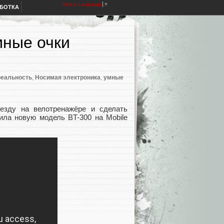
Select Language
▼
АБОТКА
мные очки
реальность
,
Носимая электроника
,
умные
езду на велотренажёре и сделать
ила новую модель BT-300 на Mobile