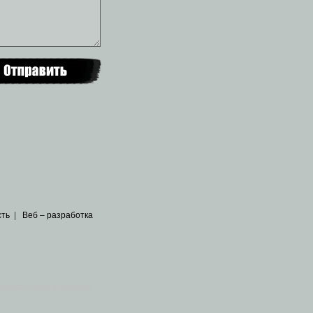
сть
|
Веб – разработка
общедоступных источников
.