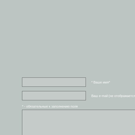
* Ваше имя*
Ваш e-mail (не отображаетс
* - обязательные к заполнению поля