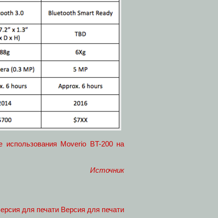
е использования Moverio BT-200 на
Источник
Версия для печати