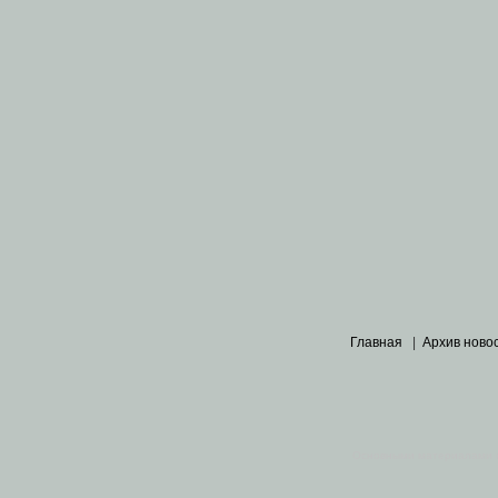
Главная
|
Архив ново
Основными материалами 