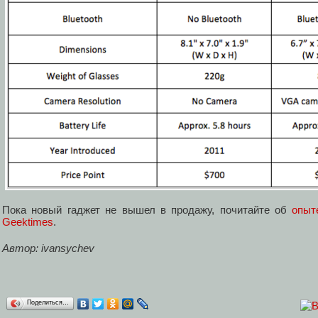
Пока новый гаджет не вышел в продажу, почитайте об
опыт
Geektimes
.
Автор: ivansychev
Поделиться…