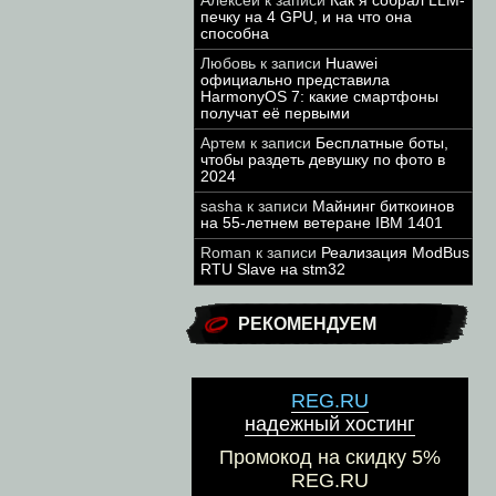
Алексей
к записи
Как я собрал LLM-
печку на 4 GPU, и на что она
способна
Любовь
к записи
Huawei
официально представила
HarmonyOS 7: какие смартфоны
получат её первыми
Артем
к записи
Бесплатные боты,
чтобы раздеть девушку по фото в
2024
sasha
к записи
Майнинг биткоинов
на 55-летнем ветеране IBM 1401
Roman
к записи
Реализация ModBus
RTU Slave на stm32
РЕКОМЕНДУЕМ
REG.RU
надежный хостинг
Промокод на скидку 5%
REG.RU