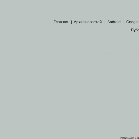
Главная
|
Архив новостей
|
Android
|
Google
Пуб
Все пра
Основными материалами сайта являются
архивные ко
https://ajax.