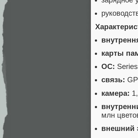
руководст
Характерис
внутренн
карты па
ОС:
Series 
связь:
GPR
камера:
1,
внутренн
млн цвето
внешний 