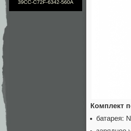
39CC-C72F-6342-560A
Комплект п
батарея: N
зарядное у