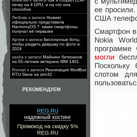
с мультиме
Алексей
к записи
Как я собрал LLM-
печку на 4 GPU, и на что она
ее просили.
способна
США телефон
Любовь
к записи
Huawei
официально представила
HarmonyOS 7: какие смартфоны
Смартфон в
получат её первыми
Nokia Worl
Артем
к записи
Бесплатные боты,
чтобы раздеть девушку по фото в
программе 
2024
могли
беспл
sasha
к записи
Майнинг биткоинов
на 55-летнем ветеране IBM 1401
Поскольку
Roman
к записи
Реализация ModBus
слотом для
RTU Slave на stm32
пользовать
РЕКОМЕНДУЕМ
REG.RU
надежный хостинг
Промокод на скидку 5%
REG.RU