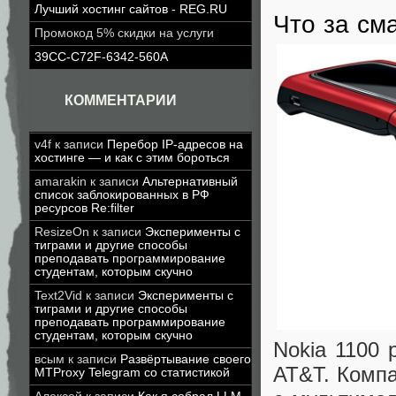
Лучший хостинг сайтов - REG.RU
Что за см
Промокод 5% скидки на услуги
39CC-C72F-6342-560A
КОММЕНТАРИИ
v4f
к записи
Перебор IP-адресов на
хостинге — и как с этим бороться
amarakin
к записи
Альтернативный
список заблокированных в РФ
ресурсов Re:filter
ResizeOn
к записи
Эксперименты с
тиграми и другие способы
преподавать программирование
студентам, которым скучно
Text2Vid
к записи
Эксперименты с
тиграми и другие способы
преподавать программирование
студентам, которым скучно
Nokia 1100 
всым
к записи
Развёртывание своего
AT&T. Компа
MTProxy Telegram со статистикой