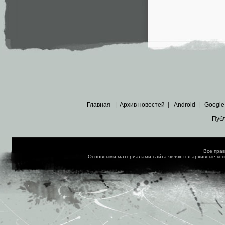
Главная
|
Архив новостей
|
Android
|
Google
Пуб
Все пра
Основными материалами сайта являются
архивные ко