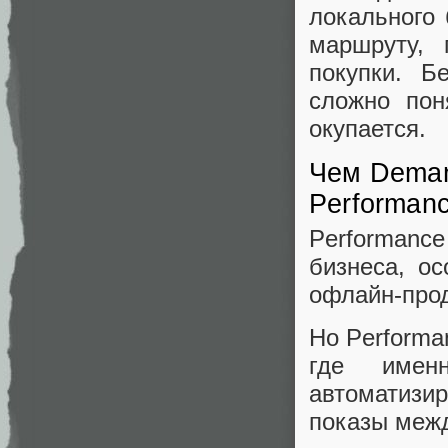
локального 
маршруту, 
покупки. Б
сложно пон
окупается.
Чем Deman
Performan
Performanc
бизнеса, о
офлайн-прод
Но Performa
где имен
автоматизи
показы межд