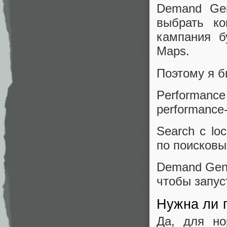
Demand Gen
выбрать ко
кампания б
Maps.
Поэтому я б
Performan
performance
Search с lo
по поисковы
Demand Gen
чтобы запус
Нужна ли п
Да, для но