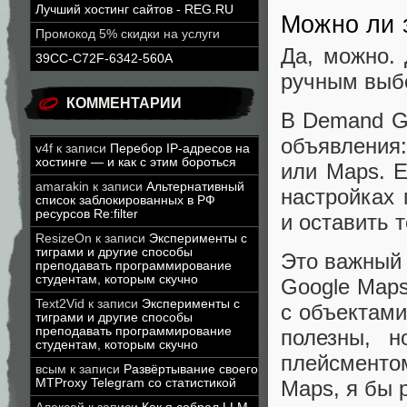
Лучший хостинг сайтов - REG.RU
Можно ли 
Промокод 5% скидки на услуги
Да, можно.
39CC-C72F-6342-560A
ручным выбо
КОММЕНТАРИИ
В Demand Ge
объявления:
v4f
к записи
Перебор IP-адресов на
хостинге — и как с этим бороться
или Maps. 
amarakin
к записи
Альтернативный
настройках
список заблокированных в РФ
ресурсов Re:filter
и оставить 
ResizeOn
к записи
Эксперименты с
тиграми и другие способы
Это важный 
преподавать программирование
студентам, которым скучно
Google Maps
Text2Vid
к записи
Эксперименты с
с объектами
тиграми и другие способы
преподавать программирование
полезны, н
студентам, которым скучно
плейсменто
всым
к записи
Развёртывание своего
MTProxy Telegram со статистикой
Maps, я бы 