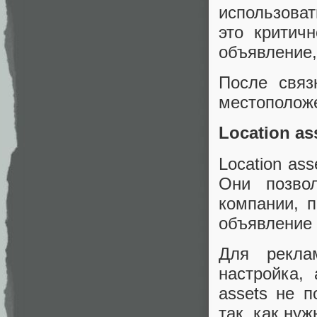
использова
это критич
объявление,
После связ
местоположен
Location as
Location as
Они позво
компании, 
объявление 
Для рекла
настройка, 
assets не 
так, как нуж