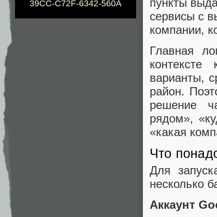
пункты выда
39CC-C72F-6342-560A
сервисы с в
компании, к
Главная ло
контексте
варианты, с
район. Поэт
решение ч
рядом», «ку
«какая комп
Что понад
Для запуск
несколько б
Аккаунт Go