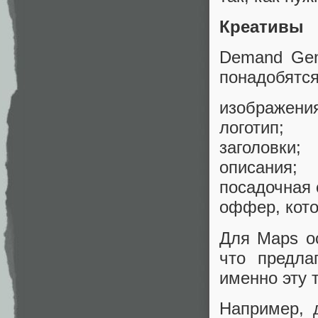
Креативы
Demand Gen
понадобятся
изображени
логотип;
заголовки;
описания;
посадочная 
оффер, кото
Для Maps о
что предла
именно эту т
Например, 