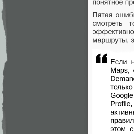
понятное п
Пятая ошиб
смотреть т
эффективн
маршруты, з
Если 
Maps,
Deman
тольк
Googl
Profil
активн
правил
этом с