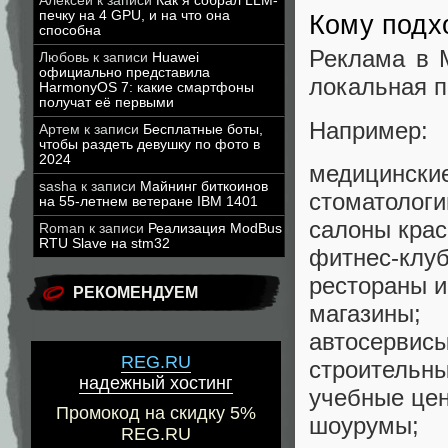
Алексей
к записи
Как я собрал LLM-
печку на 4 GPU, и на что она
Кому подх
способна
Реклама в 
Любовь
к записи
Huawei
официально представила
локальная п
HarmonyOS 7: какие смартфоны
получат её первыми
Например:
Артем
к записи
Бесплатные боты,
чтобы раздеть девушку по фото в
2024
медицинские
sasha
к записи
Майнинг биткоинов
стоматологи
на 55-летнем ветеране IBM 1401
салоны крас
Roman
к записи
Реализация ModBus
RTU Slave на stm32
фитнес-клу
рестораны и
РЕКОМЕНДУЕМ
магазины;
автосервисы
REG.RU
строительны
надежный хостинг
учебные це
Промокод на скидку 5%
шоурумы;
REG.RU