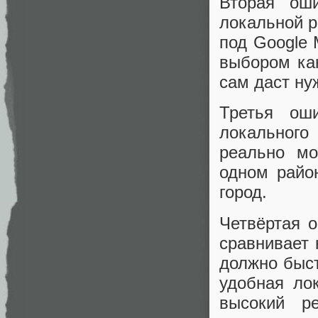
Вторая ош
локальной р
под Google
выбором кан
сам даст ну
Третья ош
локального
реально мо
одном райо
город.
Четвёртая 
сравнивает 
должно быст
удобная ло
высокий ре