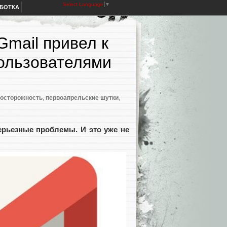
Select Language
▼
АБОТКА
mail привел к
ользователями
осторожность
,
первоапрельские шутки
,
ерьезные проблемы. И это уже не