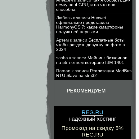
Алексей
к записи
Как я собрал LLM-
печку на 4 GPU, и на что она
способна
Любовь
к записи
Huawei
официально представила
HarmonyOS 7: какие смартфоны
получат её первыми
Артем
к записи
Бесплатные боты,
чтобы раздеть девушку по фото в
2024
sasha
к записи
Майнинг биткоинов
на 55-летнем ветеране IBM 1401
Roman
к записи
Реализация ModBus
RTU Slave на stm32
РЕКОМЕНДУЕМ
REG.RU
надежный хостинг
Промокод на скидку 5%
REG.RU