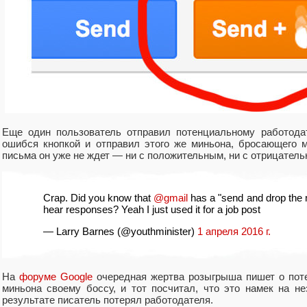
Еще один пользователь отправил потенциальному работода
ошибся кнопкой и отправил этого же миньона, бросающего м
письма он уже не ждет — ни с положительным, ни с отрицатель
Crap. Did you know that
@gmail
has a "send and drop the m
hear responses? Yeah I just used it for a job post
— Larry Barnes (@youthminister)
1 апреля 2016 г.
На
форуме Google
очередная жертва розыгрыша пишет о поте
миньона своему боссу, и тот посчитал, что это намек на не
результате писатель потерял работодателя.