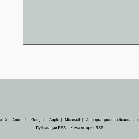
стей
|
Android
|
Google
|
Apple
|
Microsoft
|
Информационная безопасно
Публикации RSS
|
Комментарии RSS