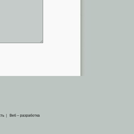
сть
|
Веб – разработка