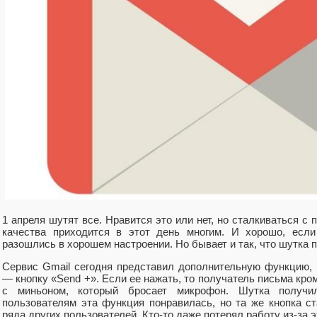
1 апреля шутят все. Нравится это или нет, но сталкиваться с
качества приходится в этот день многим. И хорошо, есл
разошлись в хорошем настроении. Но бывает и так, что шутка п
Сервис Gmail сегодня представил дополнительную функцию,
— кнопку «Send +». Если ее нажать, то получатель письма кро
с миньоном, который бросает микрофон. Шутка получи
пользователям эта функция понравилась, но та же кнопка с
ряда других пользователей. Кто-то даже потерял работу из-за э