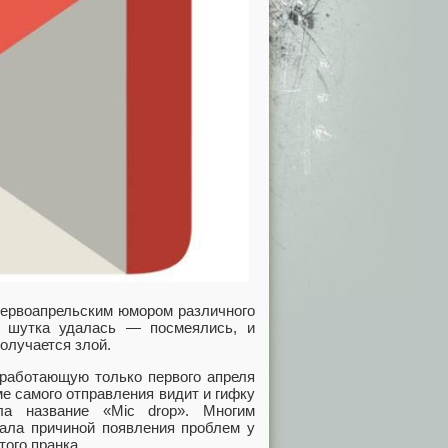
 первоапрельским юмором различного
и шутка удалась — посмеялись, и
олучается злой.
 работающую только первого апреля
ме самого отправления видит и гифку
ла название «Mic drop». Многим
тала причиной появления проблем у
того пранка.