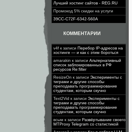
Лучший хостинг сайтов - REG.RU
Промокод 5% скидки на услуги
39CC-C72F-6342-560A
КОММЕНТАРИИ
v4f
к записи
Перебор IP-адресов на
хостинге — и как с этим бороться
amarakin
к записи
Альтернативный
список заблокированных в РФ
ресурсов Re:filter
ResizeOn
к записи
Эксперименты с
тиграми и другие способы
преподавать программирование
студентам, которым скучно
Text2Vid
к записи
Эксперименты с
тиграми и другие способы
преподавать программирование
студентам, которым скучно
всым
к записи
Развёртывание своего
MTProxy Telegram со статистикой