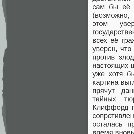
сам бы её 
(возможно, 
этом уве
государств
всех её гра
уверен, что
против зло
настоящих ш
уже хотя б
картина выг
прячут дан
тайных тю
Клиффорд п
сопротивле
осталась 
время вновь