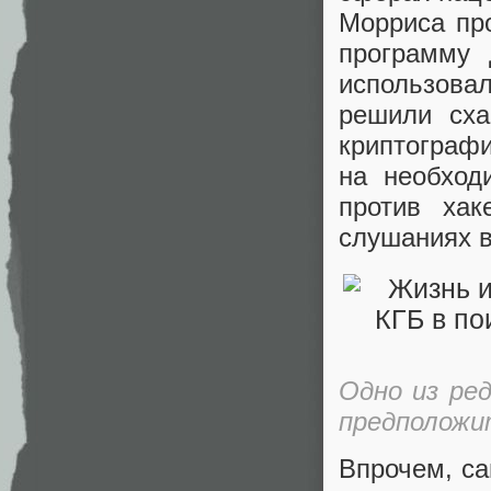
Морриса пр
программу 
использова
решили сха
криптографи
на необход
против ха
слушаниях в
Одно из ре
предположит
Впрочем, са