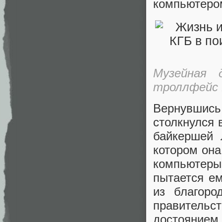
компьютером
Музейная 
троллфейс 
Вернувшись
столкнулся 
байкершей 
котором она
компьютеры
пытается е
из благор
правитель
достоянием