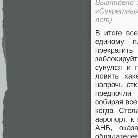
Выглядело 
«Секретны
лет)
В итоге вс
единому п
прекратить
заблокируй
сунулся и 
ловить хак
напрочь от
предпочли
собирая все
когда Стол
аэропорт, к
АНБ, оказ
обладател