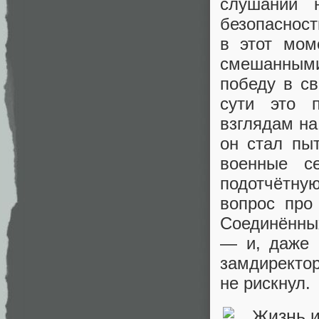
слушаний 
безопаснос
в этот мом
смешанными.
победу в с
сути это 
взглядам на
он стал пыт
военные с
подотчётн
вопрос про
Соединённых
— и, даже 
замдиректо
не рискнул.