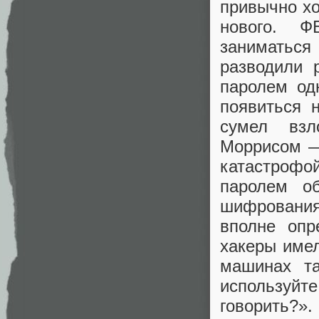
привычно хо
нового. Ф
заниматьс
разводили 
паролем одн
появиться 
сумел взл
Моррисом —
катастрофо
паролем о
шифровани
вполне опр
хакеры име
машинах та
используйт
говорить?».