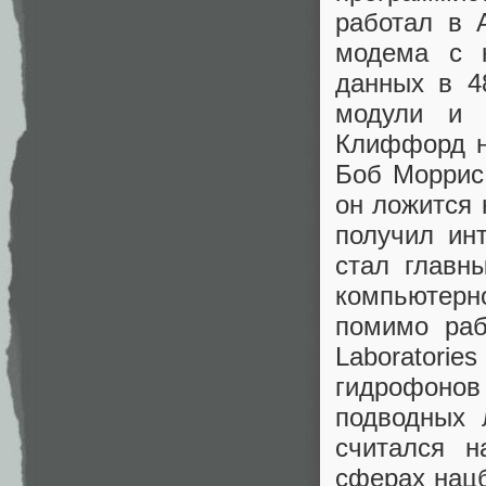
работал в A
модема с 
данных в 4
модули и 
Клиффорд не
Боб Моррис,
он ложится 
получил ин
стал главн
компьютерно
помимо раб
Laboratorie
гидрофоно
подводных 
считался 
сферах нацб