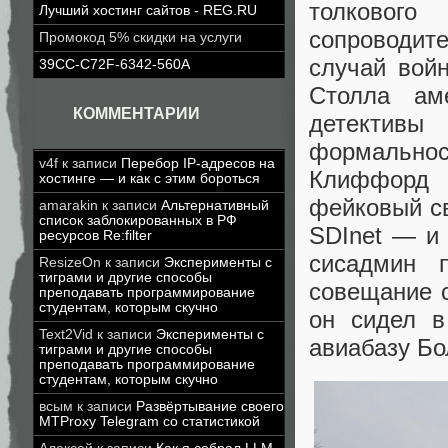
толкового
Лучший хостинг сайтов - REG.RU
сопроводит
Промокод 5% скидки на услуги
случай вой
39CC-C72F-6342-560A
Столла ам
КОММЕНТАРИИ
детектив
формальнос
v4f
к записи
Перебор IP-адресов на
Клиффорд 
хостинге — и как с этим бороться
фейковый с
amarakin
к записи
Альтернативный
список заблокированных в РФ
SDInet — и 
ресурсов Re:filter
сисадмин 
ResizeOn
к записи
Эксперименты с
тиграми и другие способы
совещание 
преподавать программирование
студентам, которым скучно
он сидел в
Text2Vid
к записи
Эксперименты с
авиабазу Бо
тиграми и другие способы
преподавать программирование
студентам, которым скучно
всым
к записи
Развёртывание своего
MTProxy Telegram со статистикой