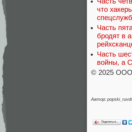
Часть чет
что хакер
спецслужб
Часть пят
бродят в 
рейхсканц
Часть шес
войны, а 
© 2025 ОО
Автор: popski_ruvd
Поделиться…