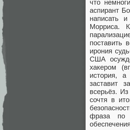
что немног
аспирант Б
написать и
Морриса. 
парализаци
поставить 
ирония судь
США осуждё
хакером (в
история, а
заставит з
всерьёз. Из
сочтя в ит
безопаснос
фраза по 
обеспечен