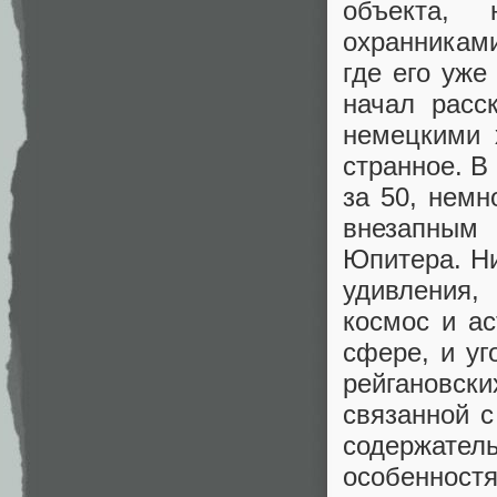
объекта,
охранникам
где его уже
начал расс
немецкими 
странное. 
за 50, нем
внезапны
Юпитера. Ни
удивления,
космос и а
сфере, и у
рейгановск
связанной с
содержатель
особенност