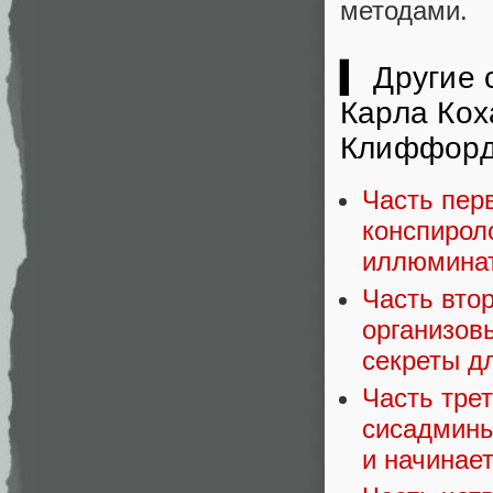
методами.
▍ Другие 
Карла Кох
Клиффорд
Часть пер
конспирол
иллюминат
Часть втор
организов
секреты д
Часть тре
сисадмины
и начинает