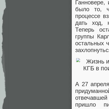
Ганновере,
было то, 
процессе в
дать ход, 
Теперь ост
группы Кар
остальных ч
захлопнутьс
А 27 апрел
придуманн
отвечавшей
пришло п