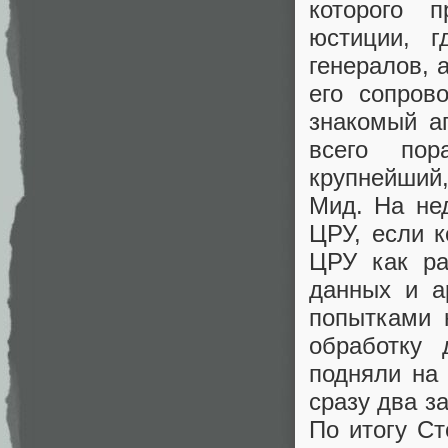
которого 
юстиции, 
генералов, 
его сопро
знакомый а
всего по
крупнейший,
Мид. На не
ЦРУ, если 
ЦРУ как ра
данных и а
попытками 
обработку 
подняли на
сразу два з
По итогу Ст