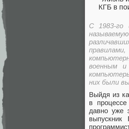
С 1983-го
называем
различавш
правилам
компьютерно
военным и
компьютеры
них были в
Выйдя из к
в процессе
давно уже 
выпускник 
программис