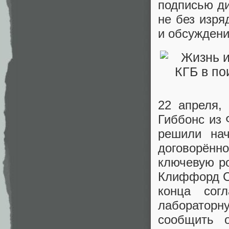
подписью д
не без изря
и обсужден
22 апреля,
Гиббонс из 
решили нач
договорённ
ключевую р
Клиффорд Ст
конца сог
лабораторн
сообщить 