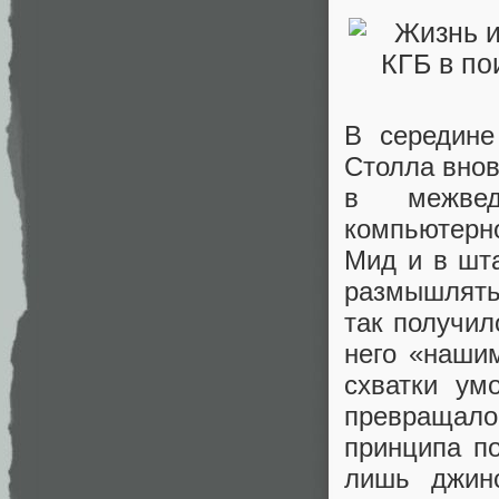
В середине
Столла внов
в межвед
компьютерн
Мид и в шт
размышлять 
так получил
него «нашим
схватки ум
превращал
принципа п
лишь джинс