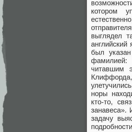
возможности
котором у
естественн
отправителя
выглядел т
английский 
был указан
фамилией:
читавшим э
Клиффорда,
улетучились
норы наход
кто-то, св
занавеса». 
задачу выя
подробнос