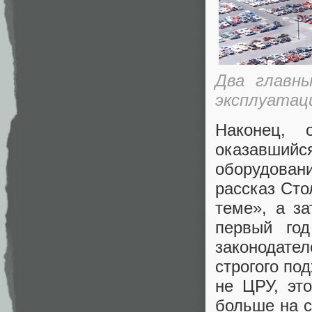
Два главн
эксплуатаци
Наконец, 
оказавши
оборудован
рассказ Сто
теме», а з
первый год
законодате
строгого по
не ЦРУ, эт
больше на с