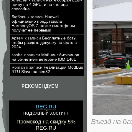
Алексей
к записи
Как я собрал LLM-
печку на 4 GPU, и на что она
способна
Любовь
к записи
Huawei
официально представила
HarmonyOS 7: какие смартфоны
получат её первыми
Артем
к записи
Бесплатные боты,
чтобы раздеть девушку по фото в
2024
sasha
к записи
Майнинг биткоинов
на 55-летнем ветеране IBM 1401
Roman
к записи
Реализация ModBus
RTU Slave на stm32
РЕКОМЕНДУЕМ
REG.RU
надежный хостинг
Въезд на ба
Промокод на скидку 5%
REG.RU