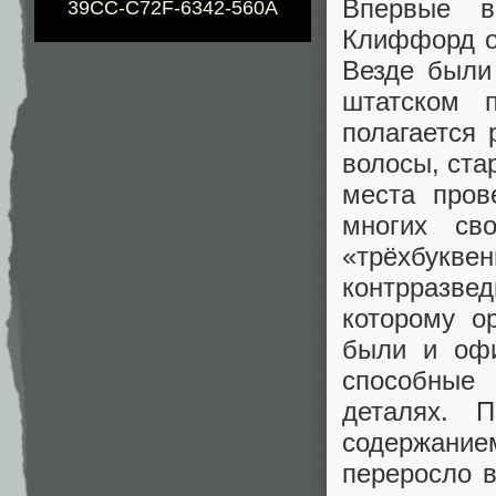
Впервые в
39CC-C72F-6342-560A
Клиффорд о
Везде были
штатском 
полагается
волосы, ста
места пров
многих св
«трёхбукв
контрразве
которому о
были и офи
способные
деталях. 
содержани
переросло в