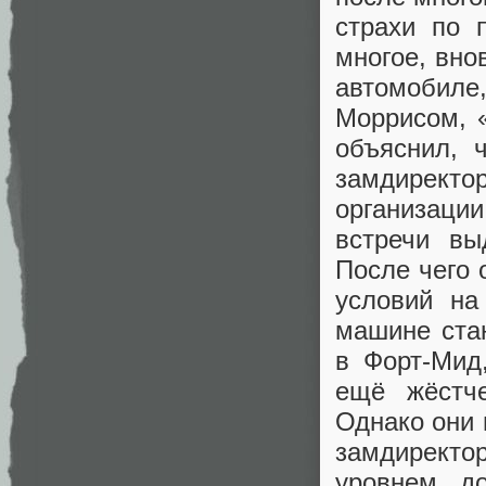
страхи по 
многое, вно
автомобил
Моррисом, 
объяснил, 
замдирект
организаци
встречи вы
После чего 
условий на
машине ста
в Форт-Мид
ещё жёстче
Однако они 
замдиректо
уровнем д