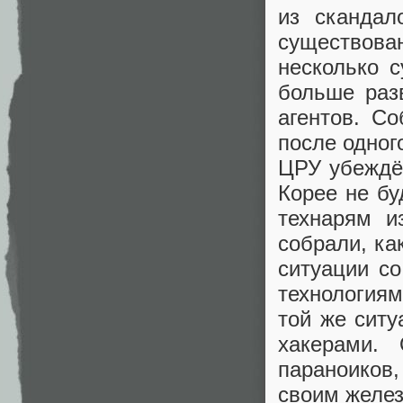
из скандал
существова
несколько с
больше раз
агентов. Со
после одног
ЦРУ убеждён
Корее не бу
технарям и
собрали, ка
ситуации с
технологиям
той же ситу
хакерами.
параноиков
своим желез