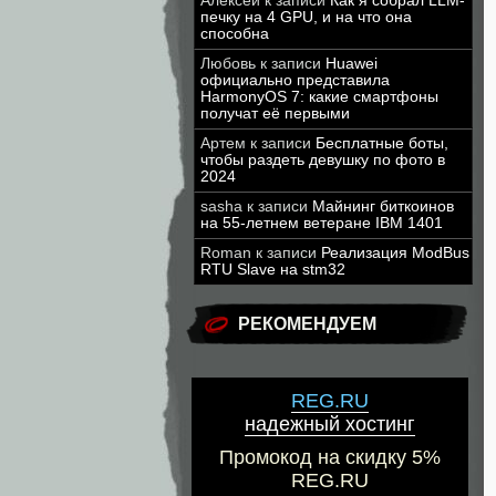
Алексей
к записи
Как я собрал LLM-
печку на 4 GPU, и на что она
способна
Любовь
к записи
Huawei
официально представила
HarmonyOS 7: какие смартфоны
получат её первыми
Артем
к записи
Бесплатные боты,
чтобы раздеть девушку по фото в
2024
sasha
к записи
Майнинг биткоинов
на 55-летнем ветеране IBM 1401
Roman
к записи
Реализация ModBus
RTU Slave на stm32
РЕКОМЕНДУЕМ
REG.RU
надежный хостинг
Промокод на скидку 5%
REG.RU