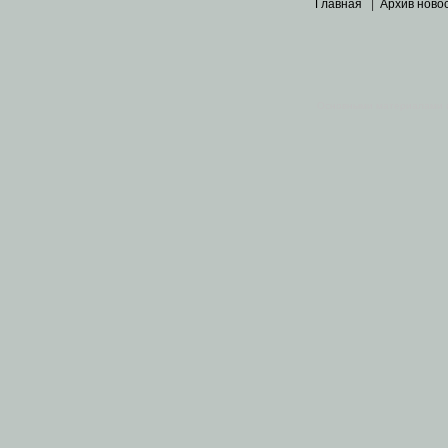
Главная
|
Архив ново
Основными материалами 