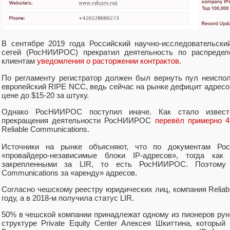
В сентябре 2019 года Российский научно-исследовательски
сетей (РосНИИРОС) прекратил деятельность по распредел
клиентам
уведомления о расторжении контрактов
.
По регламенту регистратор должен был вернуть пул неиспо
европейский RIPE NCC, ведь сейчас на рынке дефицит адресов
цене до $15-20 за штуку.
Однако РосНИИРОС поступил иначе. Как стало известн
прекращения деятельности РосНИИРОС
перевёл примерно 4
Reliable Communications.
Источники на рынке объясняют, что по документам Ро
«провайдеро-независимые блоки IP-адресов», тогда к
закрепленными за LIR, то есть РосНИИРОС. Поэтому к
Communications за «аренду» адресов.
Согласно чешскому реестру юридических лиц, компания Reliab
году, а в 2018-м получила статус LIR.
50% в чешской компании принадлежат одному из пионеров ру
структуре Private Equity Center Алексея Шкиттина, котор