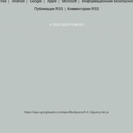
стей
|
Android
|
Google
|
Apple
|
Microsoft
|
Информационная безопасно
Публикации RSS
|
Комментарии RSS
© 2010-2026 PVSM.RU
Все права на материалы принадлежат их авторам.
сайта являются
архивные копии материалов
по ИТ тематике Рунета, взятые
из открытых и 
https://ajax.googleapis.com/ajax/libs/jquery/3.4.1/jquery.min.js