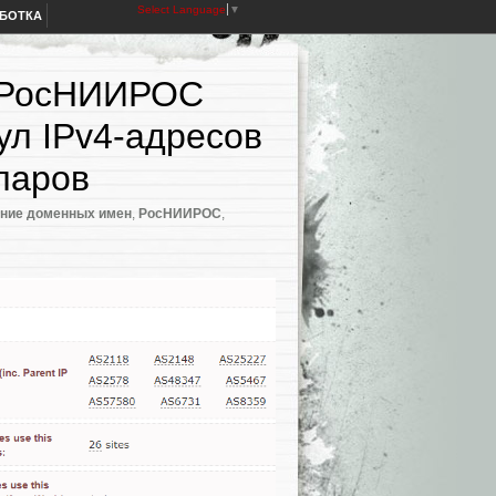
Select Language
▼
АБОТКА
а РосНИИРОС
ул IPv4-адресов
ларов
ние доменных имен
,
РосНИИРОС
,