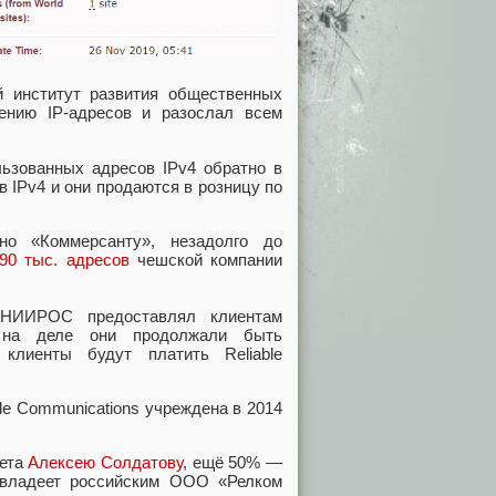
й институт развития общественных
ению IP-адресов и разослал всем
льзованных адресов IPv4 обратно в
 IPv4 и они продаются в розницу по
о «Коммерсанту», незадолго до
90 тыс. адресов
чешской компании
сНИИРОС предоставлял клиентам
ак на деле они продолжали быть
лиенты будут платить Reliable
le Communications учреждена в 2014
нета
Алексею Солдатову
, ещё 50% —
ый владеет российским ООО «Релком