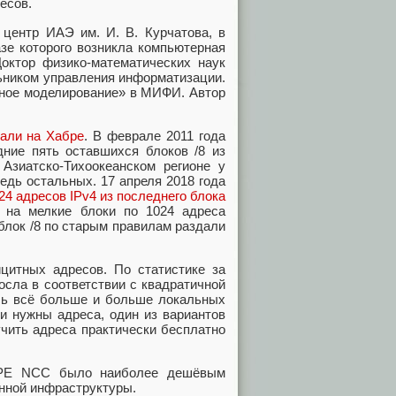
есов.
центр ИАЭ им. И. В. Курчатова, в
азе которого возникла компьютерная
октор физико-математических наук
льником управления информатизации.
ное моделирование» в МИФИ. Автор
сали на Хабре
. В феврале 2011 года
дние пять оставшихся блоков /8 из
 Азиатско-Тихоокеанском регионе у
едь остальных. 17 апреля 2018 года
4 адресов IPv4 из последнего блока
ю на мелкие блоки по 1024 адреса
 блок /8 по старым правилам раздали
цитных адресов. По статистике за
осла в соответствии с квадратичной
ось всё больше и больше локальных
ли нужны адреса, один из вариантов
чить адреса практически бесплатно
RIPE NCC было наиболее дешёвым
нной инфраструктуры.