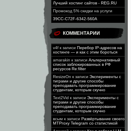
Лучший хостинг сайтов - REG.RU
Промокод 5% скидки на услуги
39CC-C72F-6342-560A
КОММЕНТАРИИ
v4f
к записи
Перебор IP-адресов на
хостинге — и как с этим бороться
amarakin
к записи
Альтернативный
список заблокированных в РФ
ресурсов Re:filter
ResizeOn
к записи
Эксперименты с
тиграми и другие способы
преподавать программирование
студентам, которым скучно
Text2Vid
к записи
Эксперименты с
тиграми и другие способы
преподавать программирование
студентам, которым скучно
всым
к записи
Развёртывание своего
MTProxy Telegram со статистикой