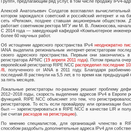
Групп», предлагающим ряд услуг, в том числе продажу IPv4-адр
Алексей Анатольевич Солдатов возглавлял вычислительный 
котором зарождался советский и российский интернет и на б
сеть «Релком», позднее ставшая акционерным обществом. Д
работает советником ректора МГУ им М. В. Ломоносова, нача
С 2014 года — заведующий кафедрой «Компьютерное инженер
более 60 научных работ.
Об истощении адресного пространства IPv4
неоднократно пи
IANA выделила региональным интернет-регистраторам после
своего адресного пространства. Первым они закончились в
регистратора APNIC (
19 апреля 2011 года
). Потом пришла очер
европейский регистратор RIPE NCC
распределил последние 102
/8
, полученного от IANA в 2011 году. Благодаря разбиени
последний /8 растянули на 5,5 лет, в то время как предыдущий
за пять месяцев.
Локальные регистраторы по-разному решают проблему дефи
2012−2018 годы, скорость выделения адресов IPv4 в Европе р
функцией. RIPE NCC объясняет это тем, что регистрировал
регистраторов. То есть если провайдеру или организации бы
был — зарегистрироваться в RIPE NCC в качестве LIR и полу
(не считая
расходов на регистрацию
).
По мнению специалистов, для организаций членство в 
способом раздобыть дополнительные адреса IPv4 для собстве