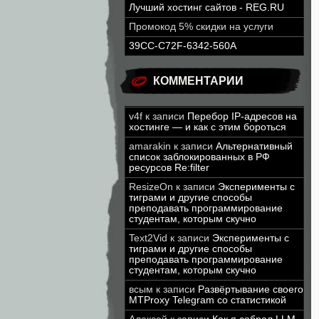
Лучший хостинг сайтов - REG.RU
Промокод 5% скидки на услуги
39CC-C72F-6342-560A
КОММЕНТАРИИ
v4f
к записи
Перебор IP-адресов на
хостинге — и как с этим бороться
amarakin
к записи
Альтернативный
список заблокированных в РФ
ресурсов Re:filter
ResizeOn
к записи
Эксперименты с
тиграми и другие способы
преподавать программирование
студентам, которым скучно
Text2Vid
к записи
Эксперименты с
тиграми и другие способы
преподавать программирование
студентам, которым скучно
всым
к записи
Развёртывание своего
MTProxy Telegram со статистикой