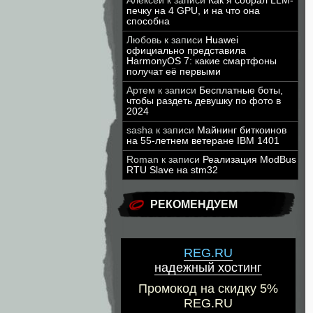
Алексей
к записи
Как я собрал LLM-
печку на 4 GPU, и на что она
способна
Любовь
к записи
Huawei
официально представила
HarmonyOS 7: какие смартфоны
получат её первыми
Артем
к записи
Бесплатные боты,
чтобы раздеть девушку по фото в
2024
sasha
к записи
Майнинг биткоинов
на 55-летнем ветеране IBM 1401
Roman
к записи
Реализация ModBus
RTU Slave на stm32
РЕКОМЕНДУЕМ
REG.RU
надежный хостинг
Промокод на скидку 5%
REG.RU