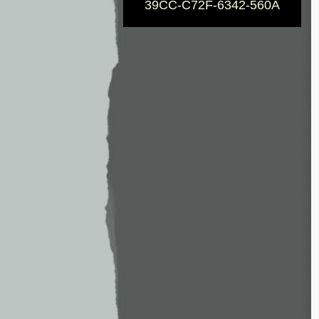
39CC-C72F-6342-560A