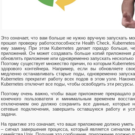
Это означает, что вам больше не нужно вручную запускать мо
прошел проверку работоспособности Health Check, Kubernete
ему замену. При этом Kubernetes делает гораздо больше, 
приложений. Он может создавать больше копий приложения 
обновлять приложение или одновременно запускать несколько 
Поэтому существует множество причин, по которым Kubernete
здорового контейнера. Например, если вы обновляете свое
медленно останавливать старые поды, одновременно запуска
Kubernetes прекратит работу всех подов в этом узле. Наконе
Kubernetes отключит все поды, чтобы освободить эти ресурсы.
Поэтому очень важно, чтобы ваше приложение прекращало 
конечного пользователя и минимальным временем восстано
отключением оно должно сохранить все данные, которые н
сетевые подключения, завершить оставшуюся работу и усп
задачи.
На практике это означает, что ваше приложение должно уме
– сигнал завершения процесса, который является сигналом п
семейства Unix. Получив это сообщение, приложение должно о