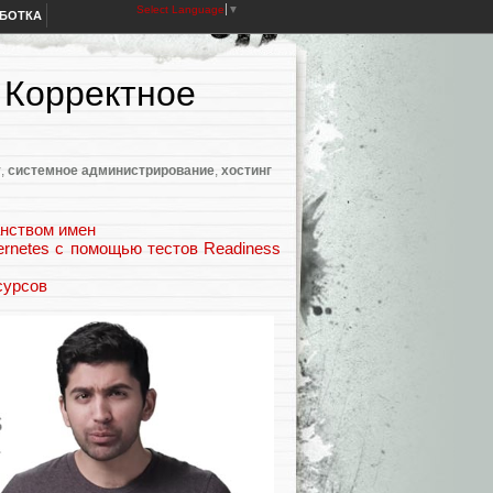
Select Language
▼
АБОТКА
 Корректное
y
,
системное администрирование
,
хостинг
анством имен
ernetes с помощью тестов Readiness
сурсов