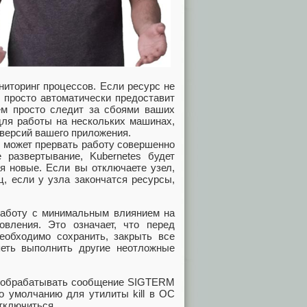
ниторинг процессов. Если ресурс не
s просто автоматически предоставит
чем просто следит за сбоями ваших
для работы на нескольких машинах,
версий вашего приложения.
s может прервать работу совершенно
 развертывание, Kubernetes будет
я новые. Если вы отключаете узел,
ц, если у узла закончатся ресурсы,
работу с минимальным влиянием на
вления. Это означает, что перед
еобходимо сохранить, закрыть все
еть выполнить другие неотложные
ть обрабатывать сообщение SIGTERM
о умолчанию для утилиты kill в ОС
тключиться.