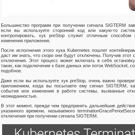
Большинство программ при получении сигнала SIGTERM зав
если вы используете сторонний код или какую-то систе
контролировать, хук preStop служит отличным способом
изменения приложения.
После исполнения этого хука Kubernetes пошлет контейнер
даст им знать, что скоро они будут отключены. Получив этот 
отключения. Этот процесс может включать в себя остановк
таких, как подключение к базе данных или поток WebSocket, с
подобное.
Даже если вы используете хук preStop, очень важно провери
приложением, когда вы посылаете ему сигнал SIGTERM, ка
события или изменения в работе системы, вызванные отк
неожиданностью.
В этот момент, прежде чем предпринять дальнейшие действия
указанного времени, называемого terminationGracePeriodSec
отключения при получении сигнала SIGTERM.