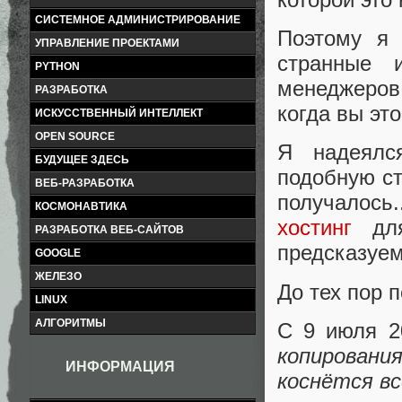
СИСТЕМНОЕ АДМИНИСТРИРОВАНИЕ
Поэтому я
УПРАВЛЕНИЕ ПРОЕКТАМИ
странные 
PYTHON
менеджеров
РАЗРАБОТКА
когда вы это
ИСКУССТВЕННЫЙ ИНТЕЛЛЕКТ
OPEN SOURCE
Я надеялс
БУДУЩЕЕ ЗДЕСЬ
подобную ст
ВЕБ-РАЗРАБОТКА
получалось.
КОСМОНАВТИКА
хостинг
дл
РАЗРАБОТКА ВЕБ-САЙТОВ
предсказуем
GOOGLE
ЖЕЛЕЗО
До тех пор 
LINUX
АЛГОРИТМЫ
С 9 июля 2
копирован
ИНФОРМАЦИЯ
коснётся в