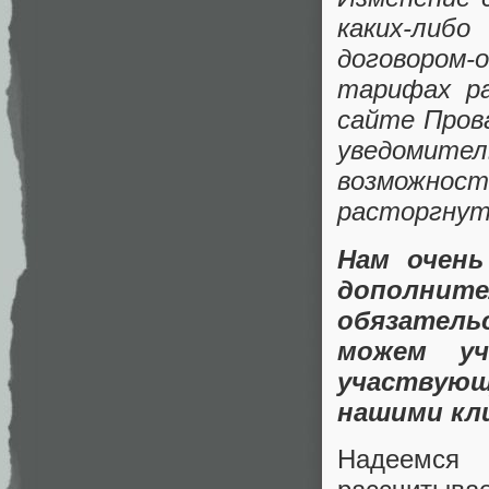
каких-ли
договором-
тарифах ра
сайте Прова
уведомите
возможнос
расторгнуть 
Нам очень
дополните
обязатель
можем у
участвующ
нашими кл
Надеемся