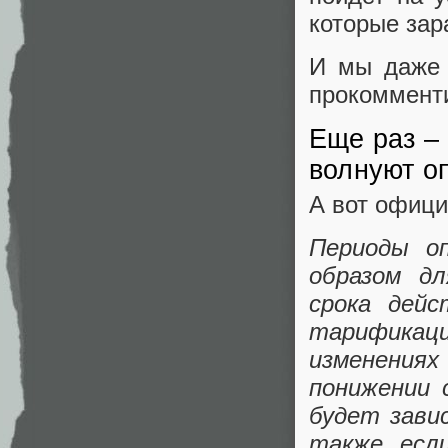
которые зар
И мы даже 
прокоммент
Еще раз –
волнуют о
А вот офици
Периоды о
образом дл
срока дейс
тарификаци
изменения
понижении 
будет зави
также, если