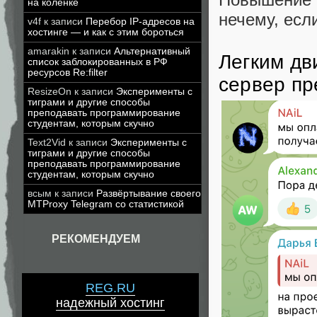
на коленке
нечему, если
v4f
к записи
Перебор IP-адресов на
хостинге — и как с этим бороться
amarakin
к записи
Альтернативный
Легким дв
список заблокированных в РФ
ресурсов Re:filter
сервер пр
ResizeOn
к записи
Эксперименты с
тиграми и другие способы
преподавать программирование
студентам, которым скучно
Text2Vid
к записи
Эксперименты с
тиграми и другие способы
преподавать программирование
студентам, которым скучно
всым
к записи
Развёртывание своего
MTProxy Telegram со статистикой
РЕКОМЕНДУЕМ
REG.RU
надежный хостинг