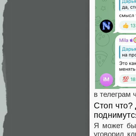
в телеграм 
Стоп что? 
поднимутс
Я может быт
уговорил кл