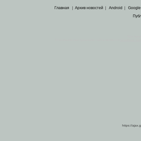
Главная
|
Архив новостей
|
Android
|
Google
Пуб
Все пра
Основными материалами сайта являются
архивные ко
https://ajax.