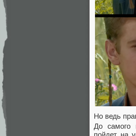
Но ведь пра
До самого 
пойдет на 