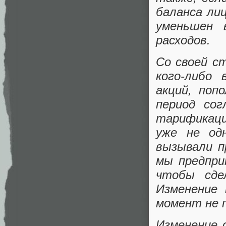
баланса лиц
уменьшен 
расходов.
Со своей с
кого-либо 
акций, поп
период со
тарификаци
уже не од
вызывали п
мы предпри
чтобы сде
Изменение 
момент не 
Изменение 