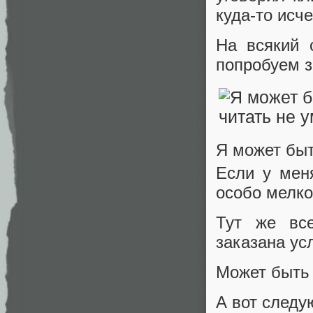
куда-то исче
На всякий 
попробуем з
Я может быт
Если у мен
особо мелко
Тут же вс
заказана ус
Может быть 
А вот следу