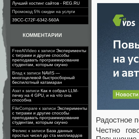
Лучший хостинг сайтов - REG.RU
Промокод 5% скидки на услуги
39CC-C72F-6342-560A
КОММЕНТАРИИ
FreeAIVideo
к записи
Эксперименты
с тиграми и другие способы
преподавать программирование
студентам, которым скучно
Влад
к записи
NAVIS —
многоцелевой быстросборный
беспилотный катамаран
Азат
к записи
Как я собрал LLM-
печку на 4 GPU, и на что она
способна
FileCompare
к записи
Эксперименты
с тиграми и другие способы
преподавать программирование
Радостное 
студентам, которым скучно
Честно гов
Феликс
к записи
База данных
простых чисел до ста миллиардов
Повышение 