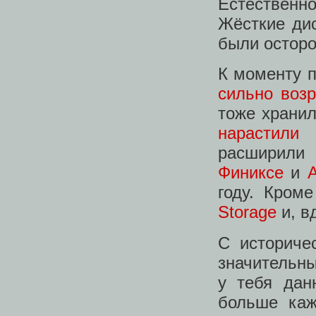
Естественн
Жёсткие дис
были осторо
К моменту п
сильно воз
тоже храни
нарастили
расширили 
Финиксе
и
году. Кром
Storage
и, в
С историче
значительны
у тебя дан
больше каж