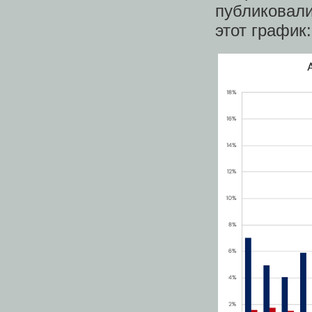
публиковали
этот график: