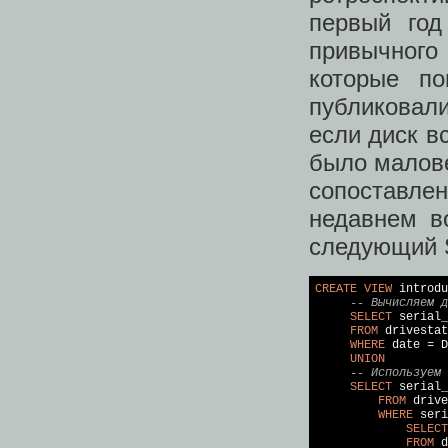
первый год
привычного
которые п
публиковал
если диск в
было малове
сопоставле
недавнем в
следующий 
CREATE
VIEW
 introdu
-- Вычисляем д
SELECT
 serial_
FROM
 drivestat
WHERE
date
 = 
D
UNION
-- Используем
SELECT
 serial_
FROM
 drive
WHERE
 seri
SELECT
FROM
 d