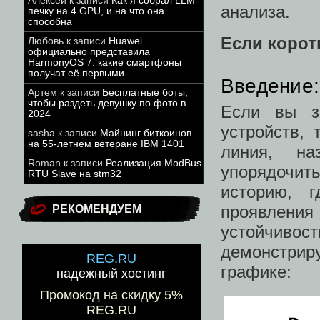
Алексей
к записи
Как я собрал LLM-
анализа.
печку на 4 GPU, и на что она
способна
Если корот
Любовь
к записи
Huawei
официально представила
HarmonyOS 7: какие смартфоны
получат её первыми
Введение:
Артем
к записи
Бесплатные боты,
чтобы раздеть девушку по фото в
Если вы з
2024
устройств,
sasha
к записи
Майнинг биткоинов
на 55-летнем ветеране IBM 1401
линия, на
Roman
к записи
Реализация ModBus
упорядочит
RTU Slave на stm32
историю, 
проявлен
РЕКОМЕНДУЕМ
устойчивост
демонстриру
REG.RU
графике:
надежный хостинг
Промокод на скидку 5%
REG.RU