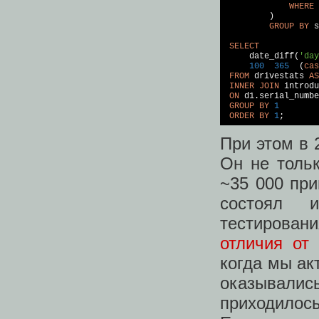
WHERE
         )

GROUP
BY
 s
SELECT
     date_diff(
'day
100
365
  (
cas
FROM
 drivestats 
AS
INNER
JOIN
 introdu
ON
 d1.serial_numbe
GROUP
BY
1
ORDER
BY
1
;
При этом в 
Он не толь
~35 000 при
состоял и
тестирован
отличия от
когда мы ак
оказывались
приходило