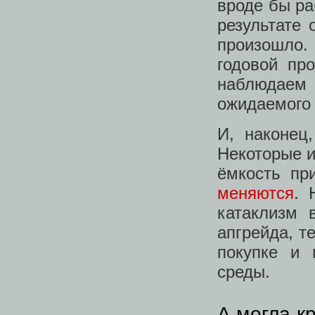
вроде бы ра
результате 
произошло.
годовой пр
наблюдаем 
ожидаемого 
И, наконец
Некоторые и
ёмкость пр
меняются
. 
катаклизм 
апгрейда, т
покупке и 
среды.
А могла к