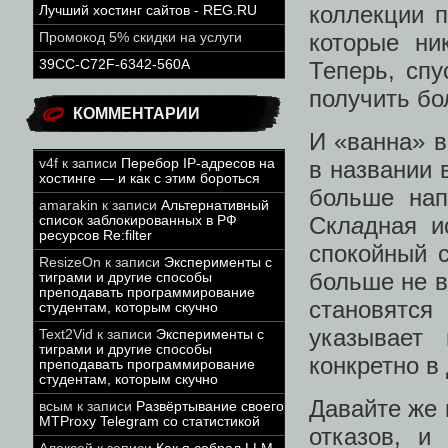
коллекции 
Лучший хостинг сайтов - REG.RU
которые ни
Промокод 5% скидки на услуги
Теперь, спу
39CC-C72F-6342-560A
получить бо
КОММЕНТАРИИ
И «ванна» в
v4f
к записи
Перебор IP-адресов на
в названии 
хостинге — и как с этим бороться
больше нап
amarakin
к записи
Альтернативный
Скл
а
дная и
список заблокированных в РФ
ресурсов Re:filter
спокойный 
ResizeOn
к записи
Эксперименты с
больше не в
тиграми и другие способы
преподавать программирование
становятся
студентам, которым скучно
указывает
Text2Vid
к записи
Эксперименты с
тиграми и другие способы
конкретно в
преподавать программирование
студентам, которым скучно
Давайте же 
всым
к записи
Развёртывание своего
MTProxy Telegram со статистикой
отказов, и