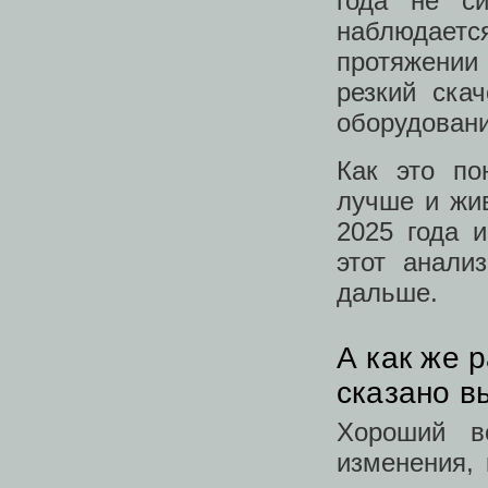
года не с
наблюдает
протяжении
резкий ска
оборудовани
Как это по
лучше и жив
2025 года 
этот анали
дальше.
А как же 
сказано 
Хороший в
изменения,