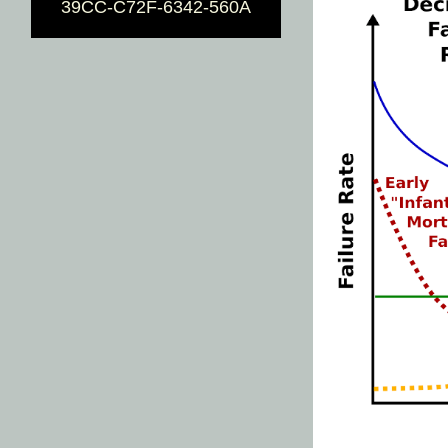
39CC-C72F-6342-560A