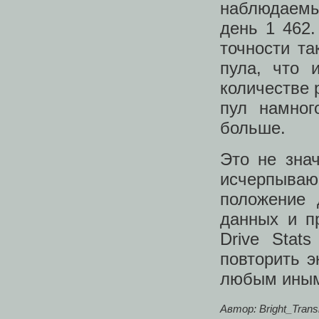
наблюдаемых
день 1 462
точности т
пула, что 
количестве 
пул намног
больше.
Это не зна
исчерпыва
положение 
данных и п
Drive Stat
повторить 
любым иным
Автор: Bright_Trans