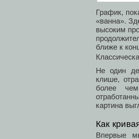
График, по
«ванна». Зд
высоким про
продолжител
ближе к кон
Классическа
Не один де
клише, отр
более че
отработан
картина выг
Как крива
Впервые мы