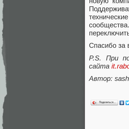
новую ком
Поддерживат
технически
сообщества
переключить
Спасибо за 
P.S. При п
сайта
it.rab
Автор: sas
Поделиться…