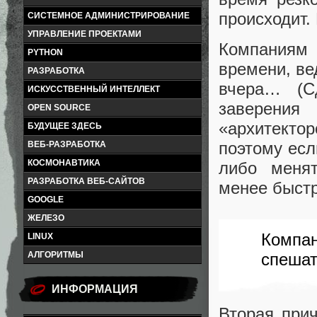
происходит.
СИСТЕМНОЕ АДМИНИСТРИРОВАНИЕ
УПРАВЛЕНИЕ ПРОЕКТАМИ
Компаниям
PYTHON
времени, ве
РАЗРАБОТКА
вчера… (С
ИСКУССТВЕННЫЙ ИНТЕЛЛЕКТ
заверения
OPEN SOURCE
«архитектор
БУДУЩЕЕ ЗДЕСЬ
поэтому есл
ВЕБ-РАЗРАБОТКА
КОСМОНАВТИКА
либо менят
РАЗРАБОТКА ВЕБ-САЙТОВ
менее быстр
GOOGLE
ЖЕЛЕЗО
Компа
LINUX
спешат
АЛГОРИТМЫ
ИНФОРМАЦИЯ
Вторая прич