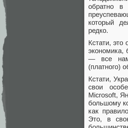
обратно в 
преуспеваю
который де
редко.
Кстати, это
экономика, 
— все нам
(платного) о
Кстати, Укр
свои особе
Microsoft, Я
большому ко
как правил
Это, в сво
большинств