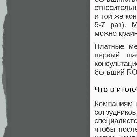
относительн
и той же ко
5-7 раз). 
можно крайн
Платные ме
первый ша
консультаци
больший ROI
Что в итоге
Компаниям 
сотрудник
специалист
чтобы после