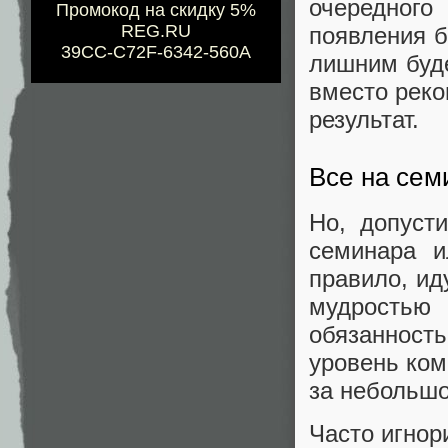
очередного
Промокод на скидку 5%
REG.RU
появления б
39CC-C72F-6342-560A
лишним буде
вместо реко
результат.
Все на сем
Но, допуст
семинара и
правило, ид
мудростью 
обязанност
уровень ком
за небольшо
Часто игнор