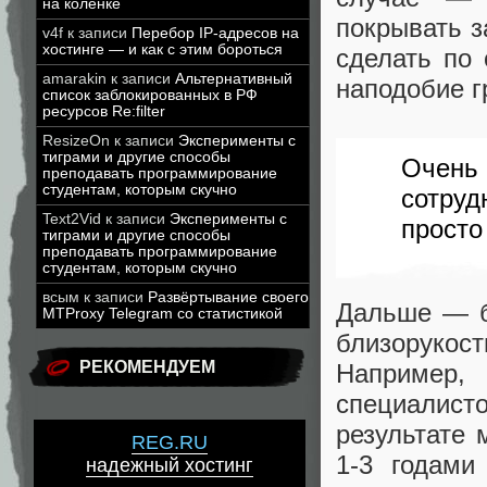
на коленке
покрывать з
v4f
к записи
Перебор IP-адресов на
хостинге — и как с этим бороться
сделать по
amarakin
к записи
Альтернативный
наподобие г
список заблокированных в РФ
ресурсов Re:filter
ResizeOn
к записи
Эксперименты с
тиграми и другие способы
Очен
преподавать программирование
студентам, которым скучно
сотру
Text2Vid
к записи
Эксперименты с
просто
тиграми и другие способы
преподавать программирование
студентам, которым скучно
всым
к записи
Развёртывание своего
Дальше — б
MTProxy Telegram со статистикой
близоруко
РЕКОМЕНДУЕМ
Например
специалист
результате
REG.RU
1-3 годами
надежный хостинг