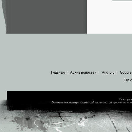
Главная
|
Архив новостей
|
Android
|
Google
Пуб
Все пра
Основными материалами сайта являются
архивные ко