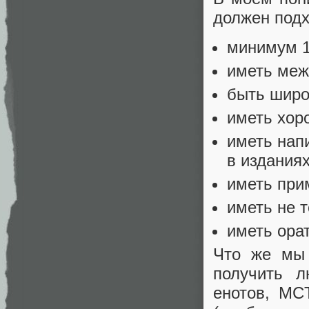
должен подх
минимум 1
иметь меж
быть широк
иметь хор
иметь нап
в изданиях
иметь при
иметь не т
иметь ора
Что же мы 
получить 
енотов, MCT