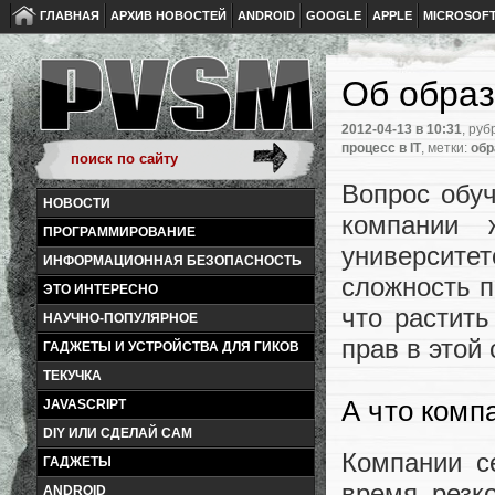
ГЛАВНАЯ
АРХИВ НОВОСТЕЙ
ANDROID
GOOGLE
APPLE
MICROSOF
Об образ
2012-04-13
в 10:31
, руб
процесс в IT
, метки:
обр
Вопрос обу
НОВОСТИ
компании 
ПРОГРАММИРОВАНИЕ
университе
ИНФОРМАЦИОННАЯ БЕЗОПАСНОСТЬ
сложность п
ЭТО ИНТЕРЕСНО
что растит
НАУЧНО-ПОПУЛЯРНОЕ
прав в этой
ГАДЖЕТЫ И УСТРОЙСТВА ДЛЯ ГИКОВ
ТЕКУЧКА
А что комп
JAVASCRIPT
DIY ИЛИ СДЕЛАЙ САМ
Компании с
ГАДЖЕТЫ
время резк
ANDROID