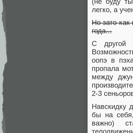
(не буду т
легко, а уч
Но зато как
года...
С другой 
Возможност
оопэ в пэх
пропала мо
между джун
производите
2-3 сеньоро
Навскидку 
бы на себя
важно) ст
телодвижен