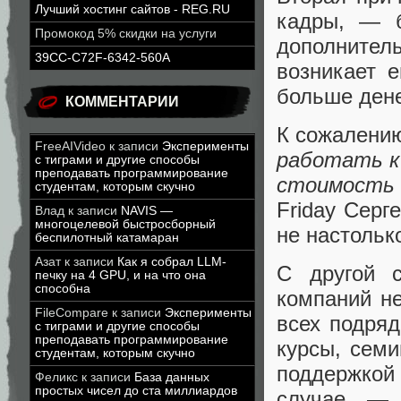
Лучший хостинг сайтов - REG.RU
кадры, — б
Промокод 5% скидки на услуги
дополнител
39CC-C72F-6342-560A
возникает 
больше дене
КОММЕНТАРИИ
К сожалени
FreeAIVideo
к записи
Эксперименты
работать к
с тиграми и другие способы
преподавать программирование
стоимость
студентам, которым скучно
Friday Серг
Влад
к записи
NAVIS —
многоцелевой быстросборный
не настольк
беспилотный катамаран
Азат
к записи
Как я собрал LLM-
С другой с
печку на 4 GPU, и на что она
способна
компаний не
FileCompare
к записи
Эксперименты
всех подряд
с тиграми и другие способы
преподавать программирование
курсы, семи
студентам, которым скучно
поддержкой
Феликс
к записи
База данных
простых чисел до ста миллиардов
случае — 