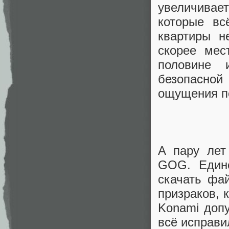
увеличивае
которые вс
квартиры н
скорее мес
половине 
безопасной
ощущения по
А пару лет
GOG. Единс
скачать фа
призраков, 
Konami доп
всё исправи