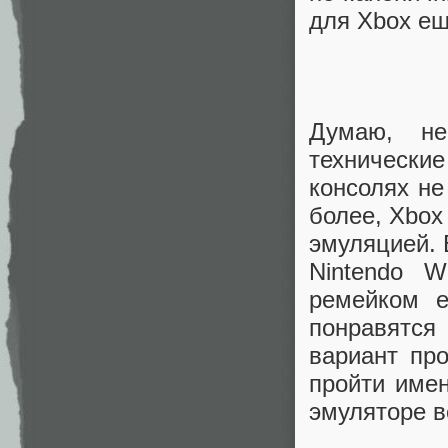
для Xbox ещ
Думаю, не
технические
консолях не
более, Xbox 
эмуляцией. 
Nintendo 
ремейком е
понравятся
вариант пр
пройти имен
эмуляторе в