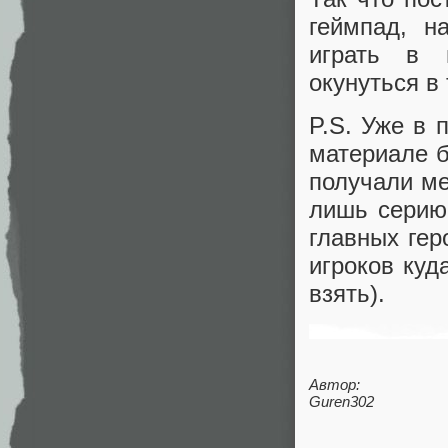
геймпад, н
играть в 
окунуться в
P.S. Уже в 
материале б
получали м
лишь серию 
главных гер
игроков куд
взять).
Автор:
Guren302