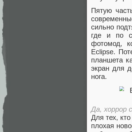
Пятую част
современны
сильно подт
где и по с
фотомод, к
Eclipse. По
планшета ка
экран для 
нога.
Да, хоррор 
Для тех, кт
плохая ново