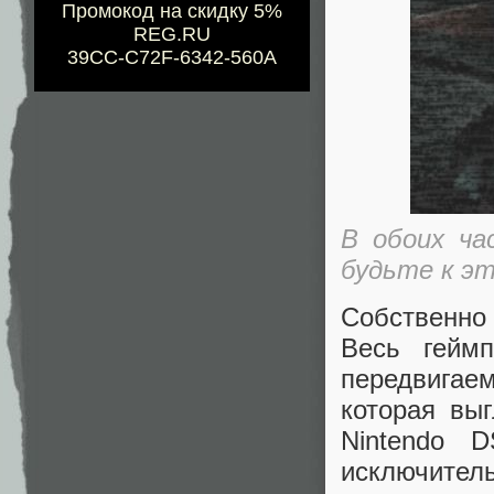
Промокод на скидку 5%
REG.RU
39CC-C72F-6342-560A
В обоих ча
будьте к э
Собственно
Весь гейм
передвигаем
которая выг
Nintendo 
исключител