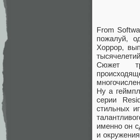
From Softwa
пожалуй, о
Хоррор, вы
тысячелетий
Сюжет тр
происходя
многочислен
Ну а геймпл
серии Resi
стильных и
талантливо
именно он с
и окружения