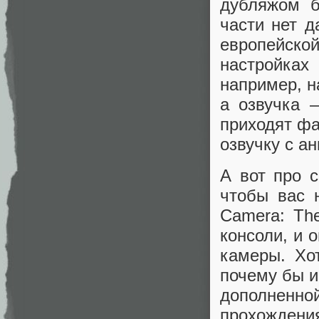
дубляжом б
части нет д
европейско
настройках
например, н
а озвучка 
приходят фа
озвучку с а
А вот про 
чтобы вас н
Camera: Th
консоли, и 
камеры. Хо
почему бы и
дополнен
прохождения