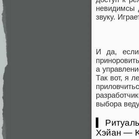
невидимсы д
звуку. Играе
И да, если
приноровить
а управлени
Так вот, я 
приловчитьс
разработчик
выбора веду
▍ Ритуалы
Хэйан — 