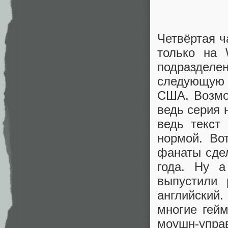
Четвёртая ч
только на
подразделе
следующую 
США. Возмо
ведь серия н
ведь текст
нормой. Во
фанаты сдел
года. Ну 
выпустили
английский
многие гей
моушн-управ