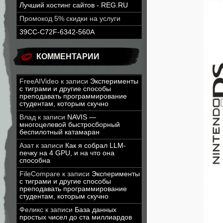
Лучший хостинг сайтов - REG.RU
Промокод 5% скидки на услуги
39CC-C72F-6342-560A
КОММЕНТАРИИ
FreeAIVideo
к записи
Эксперименты
с тиграми и другие способы
преподавать программирование
студентам, которым скучно
Влад
к записи
NAVIS —
многоцелевой быстросборный
беспилотный катамаран
Азат
к записи
Как я собрал LLM-
печку на 4 GPU, и на что она
способна
FileCompare
к записи
Эксперименты
с тиграми и другие способы
преподавать программирование
студентам, которым скучно
Феликс
к записи
База данных
простых чисел до ста миллиардов