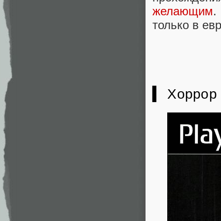
желающим
.
только в ев
▍ Хоррор 