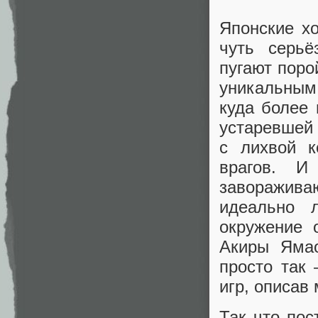
Японские х
чуть серьё
пугают поро
уникальным 
куда более 
устаревшей 
с лихвой к
врагов. И
заворажива
идеально 
окружение 
Акиры Ямао
просто так
игр, описав
Так что пос