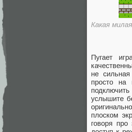
Какая милая
Пугает иг
качественны
не сильная
просто на 
подключить
услышите б
оригиналь
плоском эк
говоря про 
доступ к ре