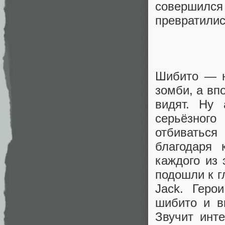
совершился
превратилис
Шибито — н
зомби, а вп
видят. Ну
серьёзног
отбиваться
благодаря 
каждого из 
подошли к г
Jack. Геро
шибито и в
Звучит инт