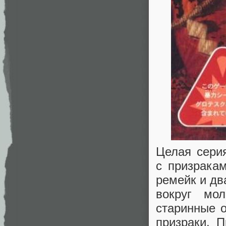
Целая сери
с призрака
ремейк и дв
вокруг мо
старинные о
призраки. 