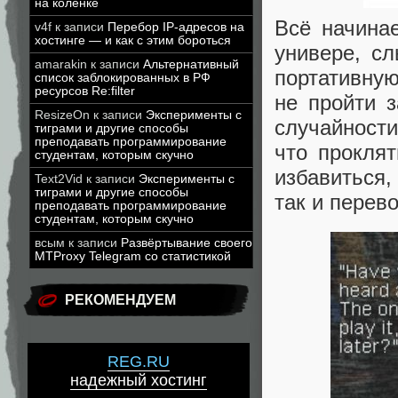
на коленке
Всё начинае
v4f
к записи
Перебор IP-адресов на
хостинге — и как с этим бороться
универе, с
amarakin
к записи
Альтернативный
портативную
список заблокированных в РФ
ресурсов Re:filter
не пройти 
ResizeOn
к записи
Эксперименты с
случайности
тиграми и другие способы
преподавать программирование
что прокля
студентам, которым скучно
избавиться
Text2Vid
к записи
Эксперименты с
тиграми и другие способы
так и перев
преподавать программирование
студентам, которым скучно
всым
к записи
Развёртывание своего
MTProxy Telegram со статистикой
РЕКОМЕНДУЕМ
REG.RU
надежный хостинг