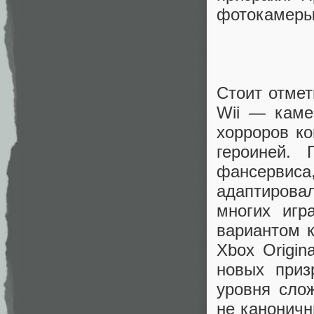
фотокамеры
Стоит отмет
Wii — каме
хорроров ко
героиней. 
фансервиса
адаптирова
многих игр
вариантом к
Xbox Origi
новых приз
уровня сло
не каноничн