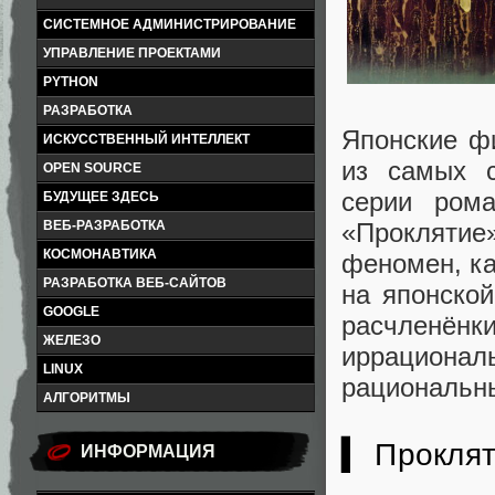
СИСТЕМНОЕ АДМИНИСТРИРОВАНИЕ
УПРАВЛЕНИЕ ПРОЕКТАМИ
PYTHON
РАЗРАБОТКА
Японские ф
ИСКУССТВЕННЫЙ ИНТЕЛЛЕКТ
из самых с
OPEN SOURCE
серии ром
БУДУЩЕЕ ЗДЕСЬ
«Проклятие»
ВЕБ-РАЗРАБОТКА
КОСМОНАВТИКА
феномен, ка
РАЗРАБОТКА ВЕБ-САЙТОВ
на японско
GOOGLE
расчленёнк
ЖЕЛЕЗО
иррационал
LINUX
рациональны
АЛГОРИТМЫ
▍ Проклят
ИНФОРМАЦИЯ