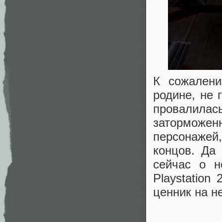
К сожалени
родине, не 
провалилас
заторможенн
персонажей,
концов. Да
сейчас о н
Playstation
ценник на н