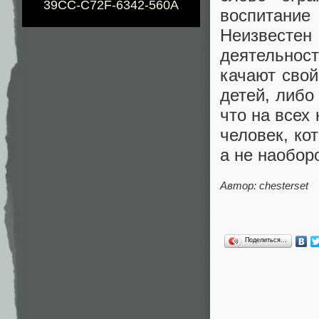
39CC-C72F-6342-560A
воспитани
Неизвест
деятельнос
качают свой
детей, либо
что на всех
человек, ко
а не наоборо
Автор: chesterset
Поделиться…