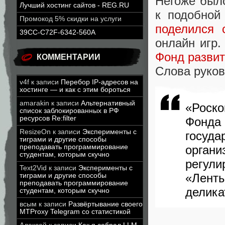
Негоже был
Лучший хостинг сайтов - REG.RU
к подобной
Промокод 5% скидки на услуги
поделился 
39CC-C72F-6342-560A
онлайн игр.
Фонд развит
КОММЕНТАРИИ
Слова руков
v4f
к записи
Перебор IP-адресов на
хостинге — и как с этим бороться
amarakin
к записи
Альтернативный
«Роск
список заблокированных в РФ
ресурсов Re:filter
Фонда 
ResizeOn
к записи
Эксперименты с
госуд
тиграми и другие способы
преподавать программирование
орган
студентам, которым скучно
регули
Text2Vid
к записи
Эксперименты с
«Ленты
тиграми и другие способы
преподавать программирование
делика
студентам, которым скучно
всым
к записи
Развёртывание своего
MTProxy Telegram со статистикой