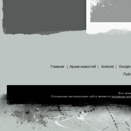
Главная
|
Архив новостей
|
Android
|
Google
Пуб
Все пра
Основными материалами сайта являются
архивные ко