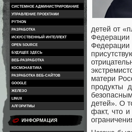
СИСТЕМНОЕ АДМИНИСТРИРОВАНИЕ
УПРАВЛЕНИЕ ПРОЕКТАМИ
PYTHON
детей от «
РАЗРАБОТКА
Федераци
ИСКУССТВЕННЫЙ ИНТЕЛЛЕКТ
Федераци
OPEN SOURCE
присутств
БУДУЩЕЕ ЗДЕСЬ
ВЕБ-РАЗРАБОТКА
отрицате
КОСМОНАВТИКА
экстремис
РАЗРАБОТКА ВЕБ-САЙТОВ
матери Рос
GOOGLE
продукты 
ЖЕЛЕЗО
безопасным
LINUX
детей». О т
АЛГОРИТМЫ
факт, что и
ограничени
ИНФОРМАЦИЯ