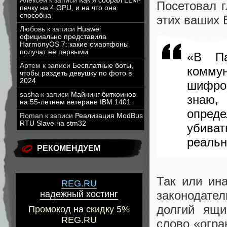
Алексей
к записи
Как я собрал LLM-
Посетовал г
печку на 4 GPU, и на что она
способна
этих ваших 
Любовь
к записи
Huawei
официально представила
HarmonyOS 7: какие смартфоны
получат её первыми
«В Па
Артем
к записи
Бесплатные боты,
комм
чтобы раздеть девушку по фото в
2024
шифро
sasha
к записи
Майнинг биткоинов
знаю,
на 55-летнем ветеране IBM 1401
опред
Roman
к записи
Реализация ModBus
RTU Slave на stm32
убива
реальн
РЕКОМЕНДУЕМ
Так или ина
REG.RU
законодате
надежный хостинг
долгий ящи
Промокод на скидку 5%
REG.RU
слово «огра