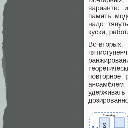
варианте: 
память мод
надо тянут
куски, рабо
Во‑вторы
пятиступен
ранжиров
теоретичес
повторное 
ансамблем.
удерживат
дозированно