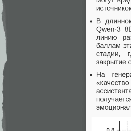
источнико
В длинно
Qwen‑3 8B
линию ра
баллам эт
стадии, 
закрытие 
На генер
«качеств
ассистен
получает
эмоционал