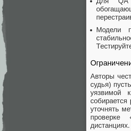
Для QA 
обогащающ
перестраив
Модели п
стабильн
Тестируйт
Ограничен
Авторы чест
судья) пуст
уязвимой 
собирается 
уточнять ме
проверке
дистанциях.