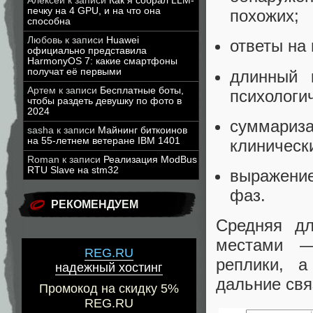
Алексей
к записи
Как я собрал LLM-
печку на 4 GPU, и на что она
похожих;
способна
Любовь
к записи
Huawei
ответы на
официально представила
HarmonyOS 7: какие смартфоны
получат её первыми
длинный 
Артем
к записи
Бесплатные боты,
психологи
чтобы раздеть девушку по фото в
2024
суммари
sasha
к записи
Майнинг биткоинов
на 55-летнем ветеране IBM 1401
клинически
Roman
к записи
Реализация ModBus
RTU Slave на stm32
выражение
фаз.
РЕКОМЕНДУЕМ
Средняя дл
местами —
REG.RU
реплики, а
надежный хостинг
дальние свя
Промокод на скидку 5%
REG.RU