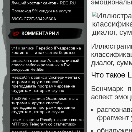
эмоциональ
Лучший хостинг сайтов - REG.RU
Промокод 5% скидки на услуги
39CC-C72F-6342-560A
КОММЕНТАРИИ
Иллюстратив
v4f
к записи
Перебор IP-адресов на
хостинге — и как с этим бороться
классификац
amarakin
к записи
Альтернативный
диалог, сум
список заблокированных в РФ
ресурсов Re:filter
Что такое 
ResizeOn
к записи
Эксперименты с
тиграми и другие способы
преподавать программирование
Бенчмарк п
студентам, которым скучно
аспект эмоц
Text2Vid
к записи
Эксперименты с
тиграми и другие способы
преподавать программирование
распозна
студентам, которым скучно
фрагмент у
всым
к записи
Развёртывание своего
MTProxy Telegram со статистикой
обнаруже