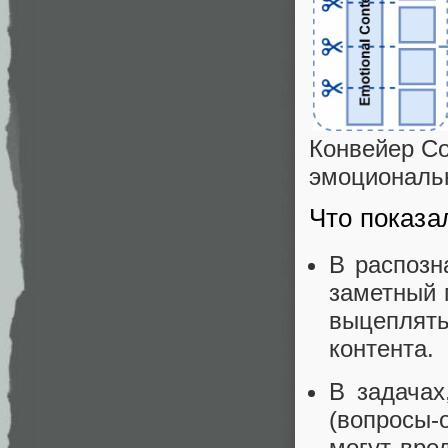
Конвейер Co
эмоциональ
Что показа
В распозн
заметный 
выцеплять
контента.
В задачах
(вопросы‑
могут вре