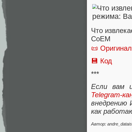
Что извлека
CoEM
📜 Оригинал
💾 Код
***
Если вам 
Telegram‑ка
внедрению 
как работа
Автор: andre_datais