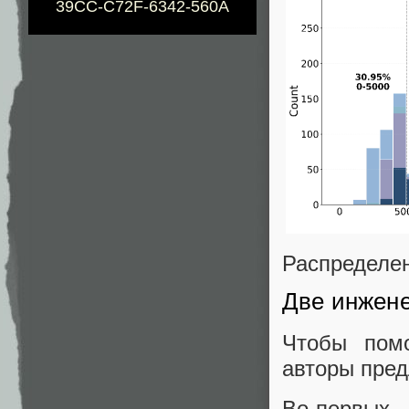
39CC-C72F-6342-560A
Распределен
Две инжен
Чтобы пом
авторы пред
Во‑первых,