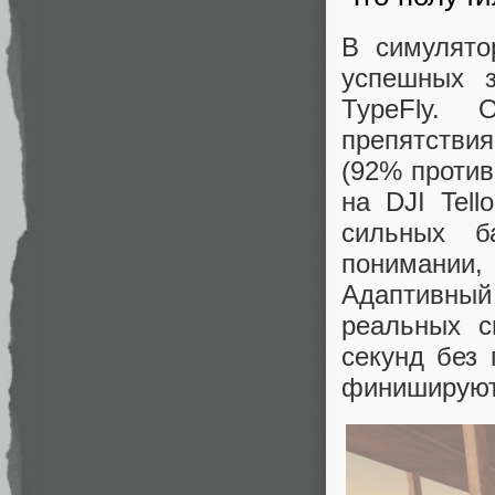
В симулято
успешных 
TypeFly.
препятстви
(92% против
на DJI Tel
сильных б
понимании
Адаптивны
реальных с
секунд без 
финишируют 