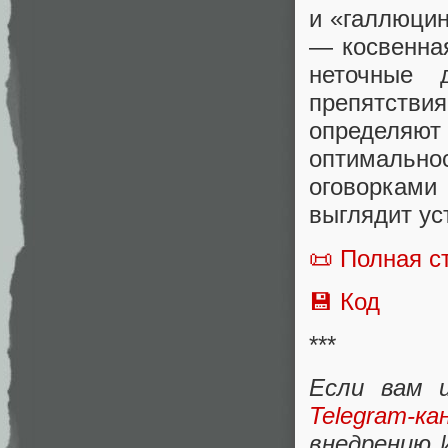
и «галлюцин
— косвенная
неточные 
препятствия
определяю
оптимальнос
оговоркам
выглядит ус
📜 Полная с
💾 Код
***
Если вам 
Telegram‑ка
внедрению 