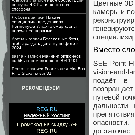
Алексей
к записи
Как я собрал LLM-
Цветные 3D
печку на 4 GPU, и на что она
способна
камеры и по
Любовь
к записи
Huawei
реконструир
официально представила
HarmonyOS 7: какие смартфоны
генерируютс
получат её первыми
специализир
Артем
к записи
Бесплатные боты,
чтобы раздеть девушку по фото в
Вместо сло
2024
sasha
к записи
Майнинг биткоинов
на 55-летнем ветеране IBM 1401
SEE-Point-
Roman
к записи
Реализация ModBus
vision-and
RTU Slave на stm32
подаёт в 
возвращает
РЕКОМЕНДУЕМ
путевой точ
дальности 
REG.RU
препятств
надежный хостинг
опасности.
Промокод на скидку 5%
достаточн
REG.RU