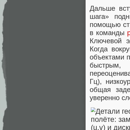
Дальше вст
шага» под
помощью ст
в команды
Ключевой э
Когда вокру
объектами п
быстрым,
переоценива
Гц), низкоу
общая заде
уверенно сл