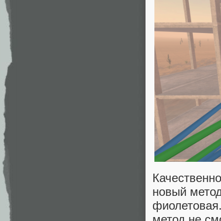
Качественно
новый метод
фиолетовая.
метод не см