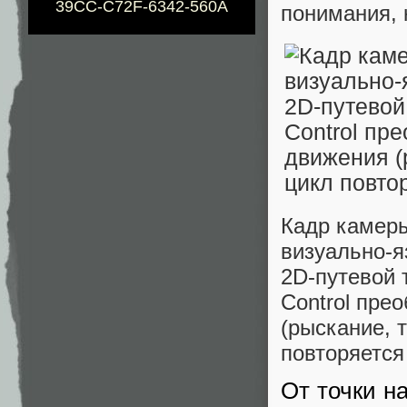
39CC-C72F-6342-560A
понимания, 
Кадр камеры
визуально-я
2D-путевой 
Control пре
(рыскание, 
повторяется
От точки н