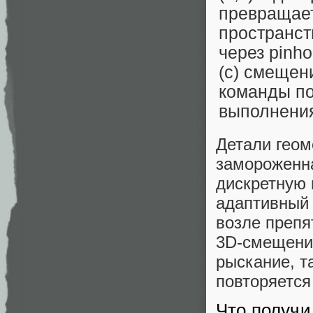
Детали геом
замороженна
дискретную 
адаптивный 
возле препя
3D‑смещение
рыскание, т
повторяется
Что получи