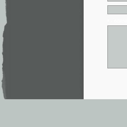
* - обя