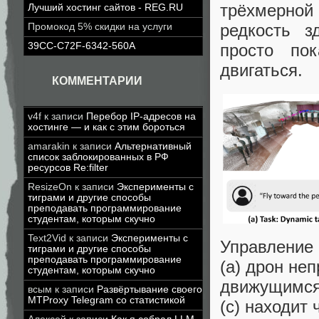
трёхмерной
Лучший хостинг сайтов - REG.RU
редкость з
Промокод 5% скидки на услуги
просто по
39CC-C72F-6342-560A
двигаться.
КОММЕНТАРИИ
v4f
к записи
Перебор IP-адресов на
хостинге — и как с этим бороться
amarakin
к записи
Альтернативный
список заблокированных в РФ
ресурсов Re:filter
ResizeOn
к записи
Эксперименты с
тиграми и другие способы
преподавать программирование
студентам, которым скучно
Text2Vid
к записи
Эксперименты с
Управление 
тиграми и другие способы
преподавать программирование
(a) дрон не
студентам, которым скучно
движущимся 
всым
к записи
Развёртывание своего
MTProxy Telegram со статистикой
(c) находит