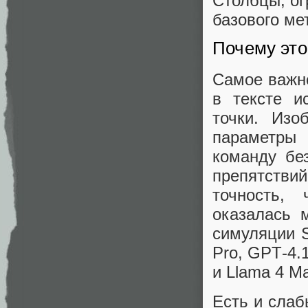
Столбцы, ог
базового ме
Почему это
Самое важно
в тексте и
точки. Из
параметры
команду бе
препятстви
точность,
оказалась 
симуляции S
Pro, GPT‑4.
и Llama 4 Ma
Есть и слаб