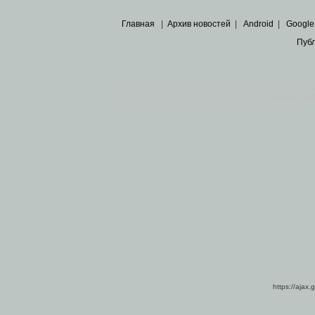
Главная
|
Архив новостей
|
Android
|
Google
Пуб
Все пра
Основными материалами сайта являются
архивные ко
https://ajax.