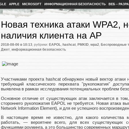
GLE
APPLE
MICROSOFT
ИНФОРМАЦИОННАЯ БЕЗОПАСНОСТЬ
ВЕБ – РАЗР
Новая техника атаки WPA2, 
наличия клиента на AP
2018-08-06
в 10:13
, рубрики:
EAPOL
,
hashcat
,
PMKID
,
wpa2
,
Беспроводные т
Джет
,
информационная безопасность
Участниками проекта hashcat обнаружен новый вектор атаки 
требующий классического перехвата "рукопожатия" доступа
выявлена в рамках исследования потенциальных проблем безо
Основное отличие от существующих атак заключается в том, 
стороннего рукопожатия EAPOL не требуется. Новая атака вып
Network Information Element), и для ее успешного воспроизвед
В настоящее время не известно, для какого количества м
работать, — вероятнее всего, для всех существующих сет
функциями роуминга, а это большинство современных маршрут