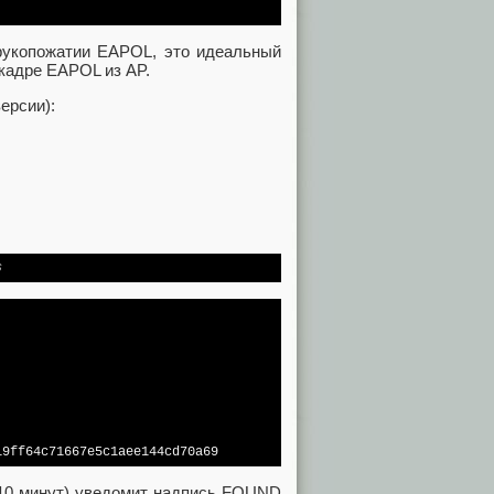
рукопожатии EAPOL, это идеальный
кадре EAPOL из AP.
ерсии):
s
19ff64c71667e5c1aee144cd70a69
 10 минут) уведомит надпись FOUND