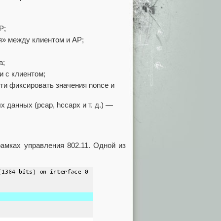
P;
я» между клиентом и AP;
а;
и с клиентом;
ти фиксировать значения nonce и
данных (pcap, hccapx и т. д.) —
амках управления 802.11. Одной из