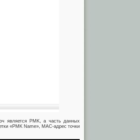
юч является PMK, а часть данных
метки «PMK Name», MAC-адрес точки