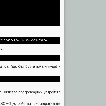
87162465a774bfba60eb603a39f3a
х:
hcat (да, без брута пока никуда) и
ольшинство беспроводных устройств
е/SOHO-устройства, в корпоративном