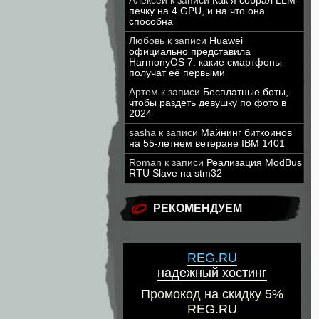
Алексей
к записи
Как я собрал LLM-
печку на 4 GPU, и на что она
способна
Любовь
к записи
Huawei
официально представила
HarmonyOS 7: какие смартфоны
получат её первыми
Артем
к записи
Бесплатные боты,
чтобы раздеть девушку по фото в
2024
sasha
к записи
Майнинг биткоинов
на 55-летнем ветеране IBM 1401
Roman
к записи
Реализация ModBus
RTU Slave на stm32
РЕКОМЕНДУЕМ
REG.RU
надежный хостинг
Промокод на скидку 5%
REG.RU