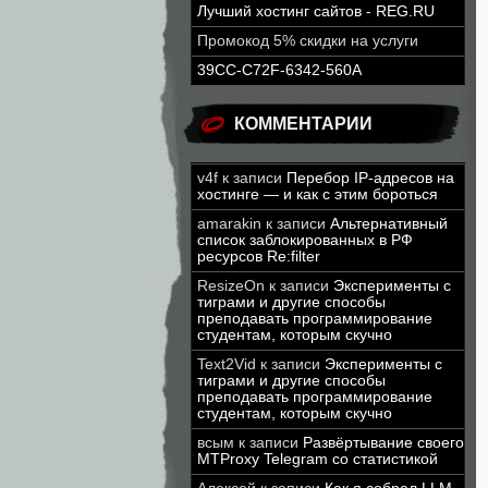
Лучший хостинг сайтов - REG.RU
Промокод 5% скидки на услуги
39CC-C72F-6342-560A
КОММЕНТАРИИ
v4f
к записи
Перебор IP-адресов на
хостинге — и как с этим бороться
amarakin
к записи
Альтернативный
список заблокированных в РФ
ресурсов Re:filter
ResizeOn
к записи
Эксперименты с
тиграми и другие способы
преподавать программирование
студентам, которым скучно
Text2Vid
к записи
Эксперименты с
тиграми и другие способы
преподавать программирование
студентам, которым скучно
всым
к записи
Развёртывание своего
MTProxy Telegram со статистикой