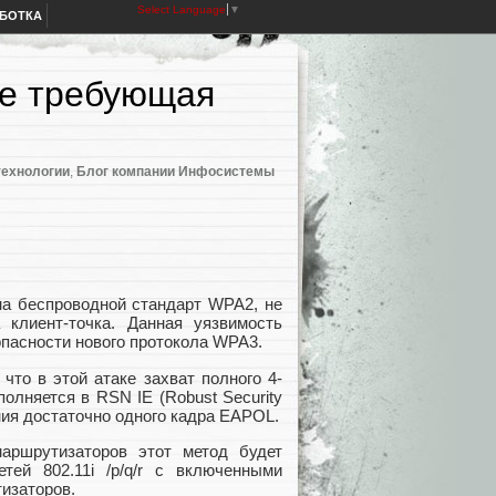
Select Language
▼
АБОТКА
не требующая
ехнологии
,
Блог компании Инфосистемы
на беспроводной стандарт WPA2, не
 клиент-точка. Данная уязвимость
пасности нового протокола WPA3.
что в этой атаке захват полного 4-
олняется в RSN IE (Robust Security
ения достаточно одного кадра EAPOL.
аршрутизаторов этот метод будет
ей 802.11i /p/q/r с включенными
изаторов.