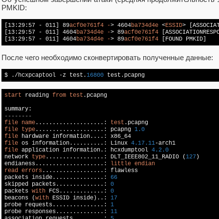
PMKID:
[13:29:57 - 011]
 89
acf0e761f4
-
> 4604
ba734d4e
 <
ESSID
> 
[ASSOCIA
[13:29:57 - 011]
 4604
ba734d4e
-
> 89
acf0e761f4
[ASSOCIATIONRESP
[13:29:57 - 011]
 4604
ba734d4e
-
> 89
acf0e761f4
[FOUND PMKID]
После чего необходимо сконвертировать полученные данные:
$ ./hcxpcaptool -z test.
16800
 test.pcapng
start
 reading 
from
test
.pcapng

--------
file
name
....................: 
test
file
type
....................: pcapng 
1.0
file
file
 os information..........: Linux 
4.17
.11
file
 application information.: hcxdumptool 
4.2
.0
network 
type
.................: DLT_IEEE802_11_RADIO (
127
)

endianess....................: 
little
endian
read
errors
..................: flawless

packets inside...............: 
66
skipped packets..............: 
0
packets 
with
 FCS.............: 
0
beacons (
with
 ESSID inside)..: 
17
probe requests...............: 
1
probe responses..............: 
11
association requests.........: 
5