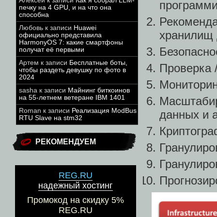
Алексей
к записи
Как я собрал LLM-
программ
печку на 4 GPU, и на что она
способна
Рекоменда
Любовь
к записи
Huawei
хранилищ
официально представила
HarmonyOS 7: какие смартфоны
Безопасно
получат её первыми
Артем
к записи
Бесплатные боты,
Проверка 
чтобы раздеть девушку по фото в
2024
Мониторин
sasha
к записи
Майнинг биткоинов
на 55-летнем ветеране IBM 1401
Масштабир
Roman
к записи
Реализация ModBus
данных и 
RTU Slave на stm32
Криптогра
РЕКОМЕНДУЕМ
Гранулиро
Гранулиро
REG.RU
Прогнозир
надежный хостинг
Промокод на скидку 5%
REG.RU