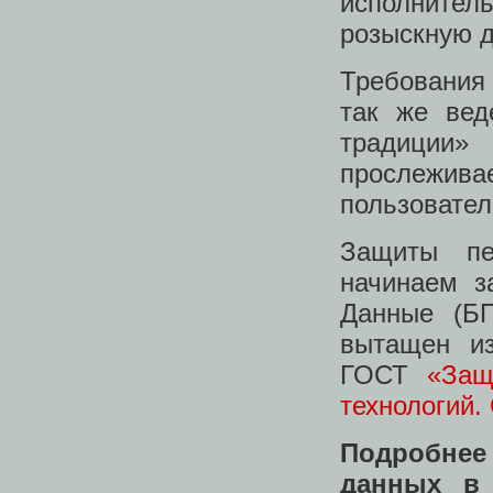
исполните
розыскную д
Требования
так же вед
традиции
прослежив
пользовате
Защиты пе
начинаем з
Данные (БП
вытащен из
ГОСТ
«Защ
технологий.
Подробнее
данных в