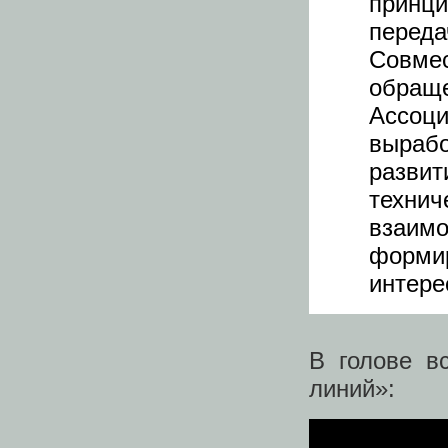
принц
перед
Совмес
обраще
Ассоци
выраб
разви
техни
взаим
форми
интере
В голове в
линий»: