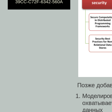
39CC-C72F-6342-560A
Позже добав
Моделиров
охватывае
данных