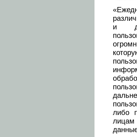
«Ежед
различ
и др
пользо
огром
кото
поль
инфор
обраб
польз
дальн
пользо
либо 
лицам 
данные