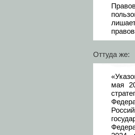
Правов
пользо
лишает
правов
Оттуда же:
«Указ
мая 2
страт
Федера
Росси
госуд
Федер