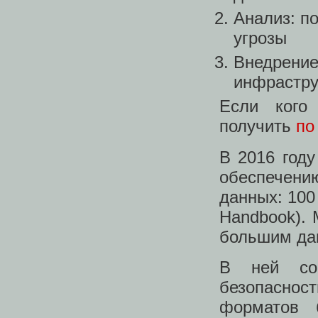
Анализ: п
угрозы
Внедрение
инфрастру
Если кого
получить
по
В 2016 году
обеспечени
данных: 100 
Handbook). 
большим д
В ней соо
безопаснос
форматов 