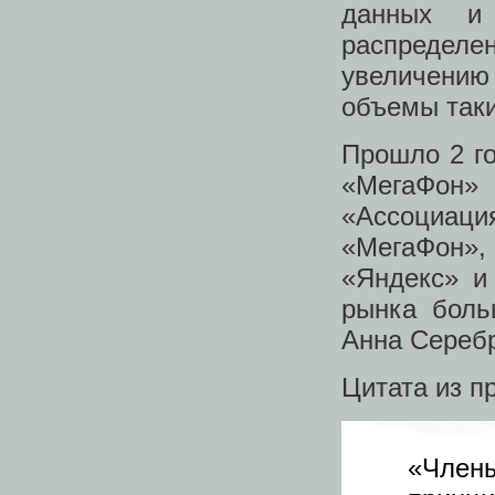
данных и
распределе
увеличению
объемы таки
Прошло 2 го
«МегаФон»
«Ассоциа
«МегаФон»,
«Яндекс» и
рынка боль
Анна Серебр
Цитата из п
«Член