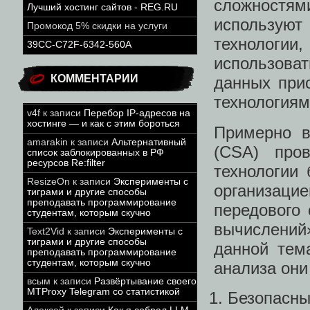
сложност
Лучший хостинг сайтов - REG.RU
используют
Промокод 5% скидки на услуги
технологии
39CC-C72F-6342-560A
использова
КОММЕНТАРИИ
данных при
технологиям
v4f
к записи
Перебор IP-адресов на
хостинге — и как с этим бороться
Примерно в
amarakin
к записи
Альтернативный
(CSA) про
список заблокированных в РФ
ресурсов Re:filter
технологии
ResizeOn
к записи
Эксперименты с
организаци
тиграми и другие способы
преподавать программирование
передового
студентам, которым скучно
вычислений»
Text2Vid
к записи
Эксперименты с
тиграми и другие способы
данной тем
преподавать программирование
студентам, которым скучно
анализа они
всым
к записи
Развёртывание своего
MTProxy Telegram со статистикой
Безопасны