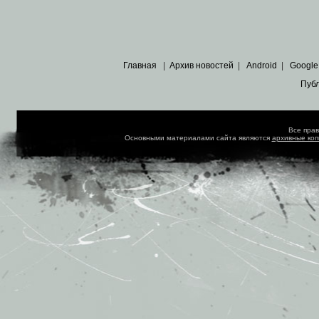
Главная
|
Архив новостей
|
Android
|
Google
Пуб
Все пра
Основными материалами сайта являются
архивные ко