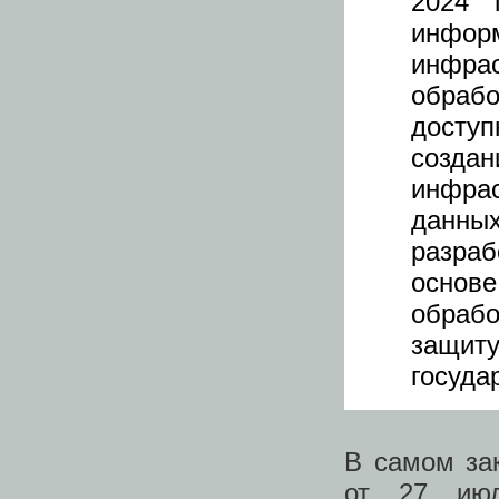
2024 
инфор
инфра
обраб
доступ
созда
инфрас
данных
разра
основе
обраб
защи
госуда
В самом за
от 27 ию